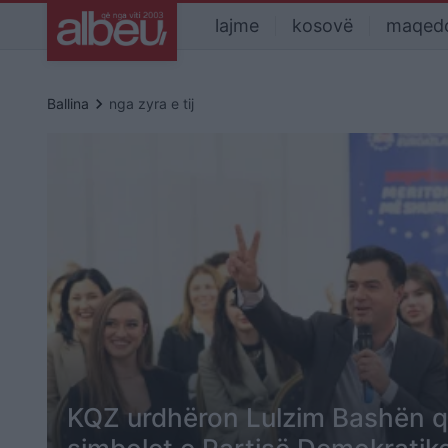
lajme
kosovë
maqed
keyboard_arrow_right
Ballina
nga zyra e tij
KQZ urdhëron Lulzim Bashën q