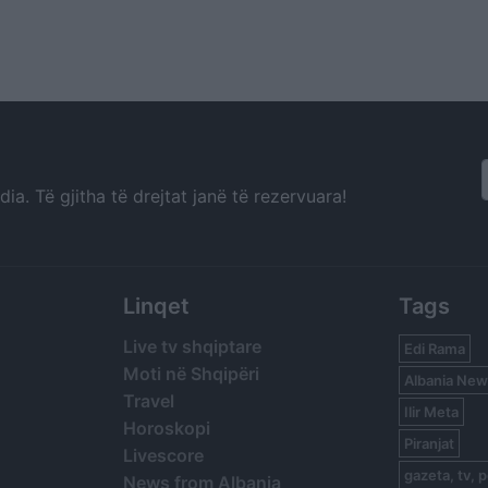
a. Të gjitha të drejtat janë të rezervuara!
Linqet
Tags
Live tv shqiptare
Edi Rama
Moti në Shqipëri
Albania New
Travel
Ilir Meta
Horoskopi
Piranjat
Livescore
gazeta, tv, p
News from Albania