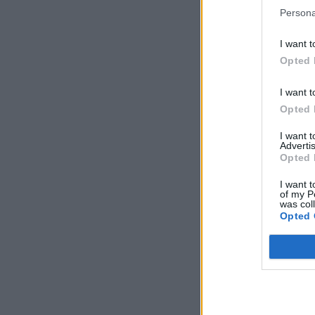
Persona
I want t
Opted 
I want t
Opted 
I want 
Advertis
Opted 
I want t
of my P
was col
Opted 