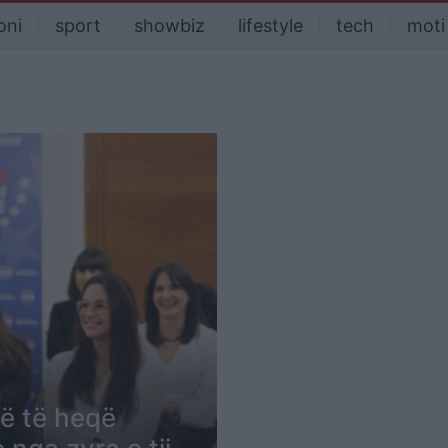
oni
sport
showbiz
lifestyle
tech
moti
ë të heqë