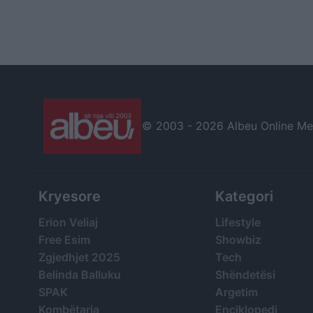
© 2003 -
2026 Albeu Online Medi
Kryesore
Kategori
Erion Veliaj
Lifestyle
Free Esim
Showbiz
Zgjedhjet 2025
Tech
Belinda Balluku
Shëndetësi
SPAK
Argetim
Kombëtarja
Enciklopedi