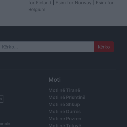
for Finland
|
Esim for Norway
|
Esim for
Belgium
Search
Moti
Moti në Tiranë
Moti në Prishtinë
s
Moti në Shkup
Moti në Durrës
Moti në Prizren
ortale
Moti në Tetovë