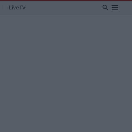
search
LiveTV