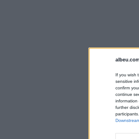
albeu.com
If you wish 
sensitive in
confirm you
continue se
information 
further disc
participants
Downstream 