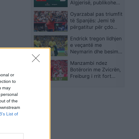
Algjerisë, publikohen
formacionet zyrtare
Oyarzabal pas triumfit
të Spanjës: Jemi të
përgatitur për çdo
kundërshtar
Endrick tregon lidhjen
e veçantë me
Neymarin dhe besimin
e madh te Ancelotti
Manzambi ndez
Botërorin me Zvicrën,
sonal or
Freiburg i rrit fort
ection to
vlerën në treg
ou may
 personal
out of the
 downstream
B’s List of