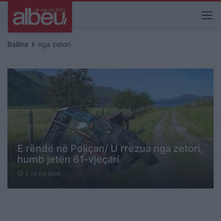
keyboard_arrow_right
Ballina
nga zetori
E rëndë në Poliçan/ U rrëzua nga zetori,
humb jetën 61-vjeçari
2 vit me parë
schedule