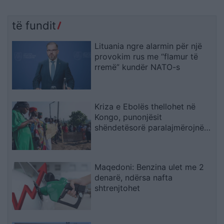
të fundit
Lituania ngre alarmin për një
provokim rus me “flamur të
rremë” kundër NATO-s
Kriza e Ebolës thellohet në
Kongo, punonjësit
shëndetësorë paralajmërojnë
bojkot për pagat e
prapambetura
Maqedoni: Benzina ulet me 2
denarë, ndërsa nafta
shtrenjtohet