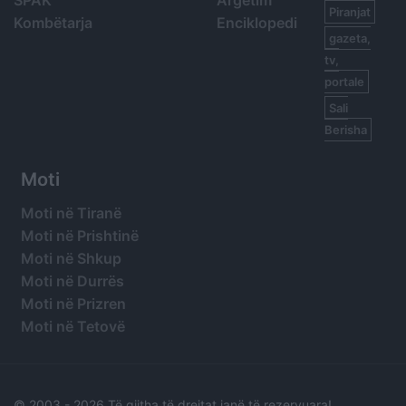
Piranjat
Kombëtarja
Enciklopedi
gazeta,
tv,
portale
Sali
Berisha
Moti
Moti në Tiranë
Moti në Prishtinë
Moti në Shkup
Moti në Durrës
Moti në Prizren
Moti në Tetovë
© 2003 -
2026 Të gjitha të drejtat janë të rezervuara!