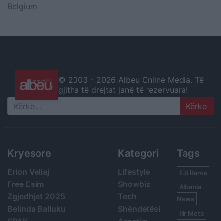
Belgium
© 2003 -
2026 Albeu Online Media. Të
gjitha të drejtat janë të rezervuara!
Search
Kryesore
Kategori
Tags
Erion Veliaj
Lifestyle
Edi Rama
Free Esim
Showbiz
Albania
Zgjedhjet 2025
Tech
News
Belinda Balluku
Shëndetësi
Ilir Meta
SPAK
Argetim