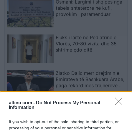
Osmani: Largimi i shqipes nga
tabela shtetërore në kufi,
provokim i paramenduar
Fluks i lartë në Pediatrinë e
Vlorës, 70-80 vizita dhe 35
shtrime çdo ditë
Zlatko Dalic merr drejtimin e
Emirateve të Bashkuara Arabe,
paga rekord mes trajnerëve
kroatë
albeu.com -
Do Not Process My Personal
Information
Ariana Grande sqaron
tërheqjen e përkohshme nga
jeta publike: E planifikoja prej
If you wish to opt-out of the sale, sharing to third parties, or
kohësh
processing of your personal or sensitive information for