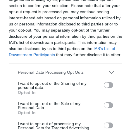
section to confirm your selection. Please note that after your
opt-out request is processed you may continue seeing
interest-based ads based on personal information utilized by
us or personal information disclosed to third parties prior to
your opt-out. You may separately opt-out of the further
disclosure of your personal information by third parties on the
IAB’s list of downstream participants. This information may
also be disclosed by us to third parties on the
IAB’s List of
Downstream Participants
that may further disclose it to other
third parties.
Personal Data Processing Opt Outs
I want to opt-out of the Sharing of my
personal data.
Opted In
I want to opt-out of the Sale of my
Personal Data.
Opted In
Esim for Global
|
Esim for Europe
|
Esim for Caribbean
|
Esim for USA
|
Esim for Italy
|
Esim for Spain
|
Esim
I want to opt-out of processing my
Personal Data for Targeted Advertising.
for Turkey
|
Esim for Germany
|
Esim for Greece
|
Esim