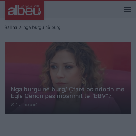
keyboard_arrow_right
Ballina
nga burgu në burg
Nga burgu në burg/ Çfarë po ndodh me
Egla Cenon pas mbarimit të “BBV”?
2 vit me parë
schedule