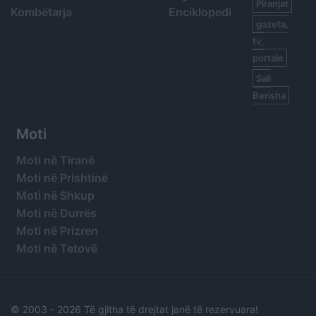
Piranjat
Kombëtarja
Enciklopedi
gazeta,
tv,
portale
Sali
Berisha
Moti
Moti në Tiranë
Moti në Prishtinë
Moti në Shkup
Moti në Durrës
Moti në Prizren
Moti në Tetovë
© 2003 -
2026 Të gjitha të drejtat janë të rezervuara!