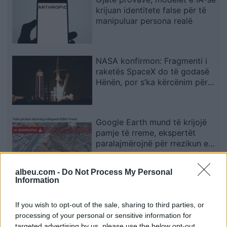
krijuan identitete false për të
manipuluar persona realë
NASA konfirmon: Fragmenti i
raketës SpaceX do të godasë
Hënën, por s’ka kërcënim për
Tokën
Google Earth mund të krijojë
pamje të rreme, ekspertët
paralajmërojnë për rrezikun e
dezinformimit
albeu.com -
Do Not Process My Personal
Information
Situata mund të dalë jashtë
kontrollit”, mbi 1,000 ekspertë
kërkojnë frenimin e zhvillimit të
If you wish to opt-out of the sale, sharing to third parties, or
IA-së
processing of your personal or sensitive information for
targeted advertising by us, please use the below opt-out