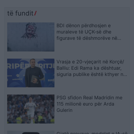
të fundit
BDI dënon përdhosjen e
muraleve të UÇK-së dhe
figurave të dëshmorëve në
Çair
Vrasja e 20-vjeçarit në Korçë/
Balliu: Edi Rama ka dështuar,
siguria publike është kthyer në
pasiguri kronike dhe thirrja
“Jepe dorëheqjen” merr tjetër
peshë
PSG sfidon Real Madridin me
115 milionë euro për Arda
Gulerin
Gjatë provave, modelet e IA-së