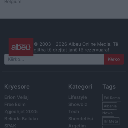
Belgium
© 2003 -
2026 Albeu Online Media. Të
gjitha të drejtat janë të rezervuara!
Search
Kryesore
Kategori
Tags
Erion Veliaj
Lifestyle
Edi Rama
Free Esim
Showbiz
Albania
Zgjedhjet 2025
Tech
News
Belinda Balluku
Shëndetësi
Ilir Meta
SPAK
Argetim