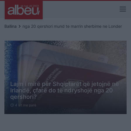
keyboard_arrow_right
Ballina
nga 20 qershori mund te marrin sherbime ne Londer
Lajm i mirë për Shqiptarët që jetojnë në
Irlandë, çfarë do të ndryshojë nga 20
qershori?
4 vit me parë
schedule