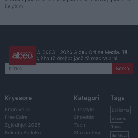
Belgium
© 2003 -
2026 Albeu Online Media. Të
gjitha të drejtat janë të rezervuara!
Search
Kryesore
Kategori
Tags
Erion Veliaj
Lifestyle
Edi Rama
Free Esim
Showbiz
Albania
Zgjedhjet 2025
Tech
News
Belinda Balluku
Shëndetësi
Ilir Meta