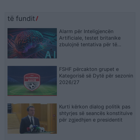
të fundit
Alarm për Inteligjencën
Artificiale, testet britanike
zbulojnë tentativa për të
mashtruar njerëzit
FSHF përcakton grupet e
Kategorisë së Dytë për sezonin
2026/27
Kurti kërkon dialog politik pas
shtyrjes së seancës konstituive
për zgjedhjen e presidentit