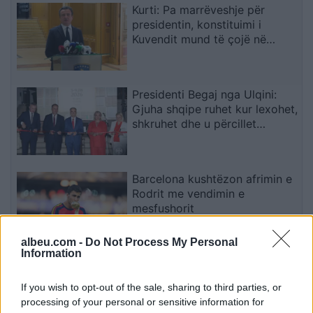
Kurti: Pa marrëveshje për
presidentin, konstituimi i
Kuvendit mund të çojë në
shpërndarjen e tij
Presidenti Begaj nga Ulqini:
Gjuha shqipe ruhet kur lexohet,
shkruhet dhe u përcillet
fëmijëve
Barcelona kushtëzon afrimin e
Rodrit me vendimin e
mesfushorit
albeu.com -
Do Not Process My Personal
Information
PDK: Albin Kurti dhe
Vetëvendosje vazhduan
If you wish to opt-out of the sale, sharing to third parties, or
bllokadën e konstituimit të
processing of your personal or sensitive information for
Kuvendit