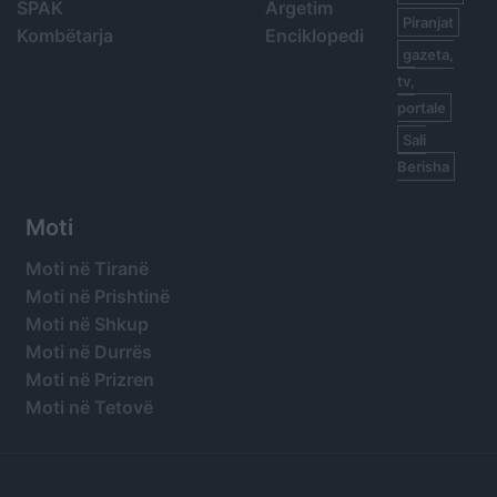
SPAK
Argetim
Piranjat
Kombëtarja
Enciklopedi
gazeta,
tv,
portale
Sali
Berisha
Moti
Moti në Tiranë
Moti në Prishtinë
Moti në Shkup
Moti në Durrës
Moti në Prizren
Moti në Tetovë