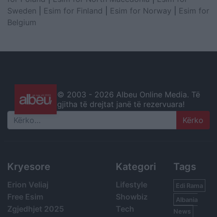
Sweden
|
Esim for Finland
|
Esim for Norway
|
Esim for
Belgium
© 2003 -
2026 Albeu Online Media. Të
gjitha të drejtat janë të rezervuara!
Search
Kryesore
Kategori
Tags
Erion Veliaj
Lifestyle
Edi Rama
Free Esim
Showbiz
Albania
Zgjedhjet 2025
Tech
News