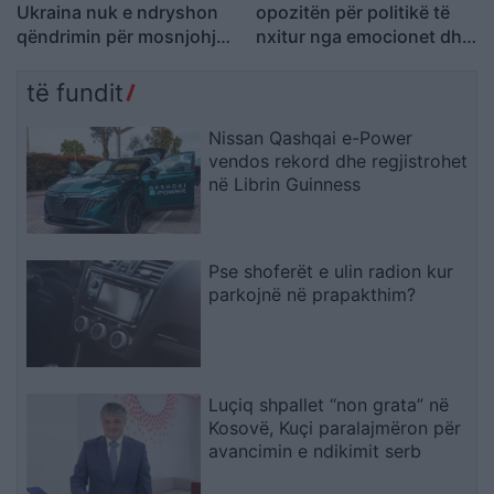
Ukraina nuk e ndryshon
opozitën për politikë të
qëndrimin për mosnjohjen
nxitur nga emocionet dhe
e Kosovës
mllefi
të fundit
Nissan Qashqai e-Power
vendos rekord dhe regjistrohet
në Librin Guinness
Pse shoferët e ulin radion kur
parkojnë në prapakthim?
Luçiq shpallet “non grata” në
Kosovë, Kuçi paralajmëron për
avancimin e ndikimit serb