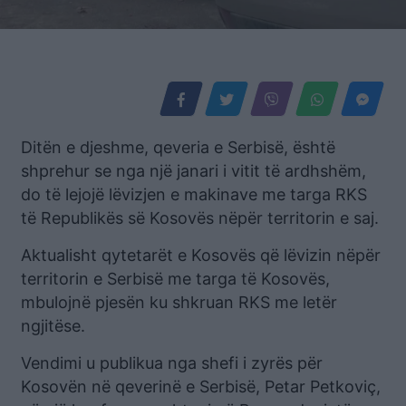
Ditën e djeshme, qeveria e Serbisë, është
shprehur se nga një janari i vitit të ardhshëm,
do të lejojë lëvizjen e makinave me targa RKS
të Republikës së Kosovës nëpër territorin e saj.
Aktualisht qytetarët e Kosovës që lëvizin nëpër
territorin e Serbisë me targa të Kosovës,
mbulojnë pjesën ku shkruan RKS me letër
ngjitëse.
Vendimi u publikua nga shefi i zyrës për
Kosovën në qeverinë e Serbisë, Petar Petkoviç,