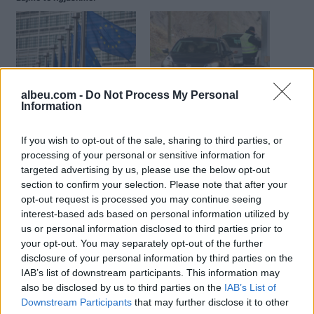
BE-ja i kërkon Kosovës të
Automjetet me targa RKS
albeu.com -
Do Not Process My Personal
japë “kohë të
po lëvizin lirshëm nëpër
Information
mjaftueshme” për
Serbi
riregjistrimin e makinave
If you wish to opt-out of the sale, sharing to third parties, or
processing of your personal or sensitive information for
targeted advertising by us, please use the below opt-out
section to confirm your selection. Please note that after your
opt-out request is processed you may continue seeing
interest-based ads based on personal information utilized by
“Nuk ka dorëzim”,
us or personal information disclosed to third parties prior to
shfaqen pankarta në veri
your opt-out. You may separately opt-out of the further
të Kosovës kundër
disclosure of your personal information by third parties on the
vendimit për targa dhe
IAB’s list of downstream participants. This information may
dokumente
also be disclosed by us to third parties on the
IAB’s List of
Downstream Participants
that may further disclose it to other