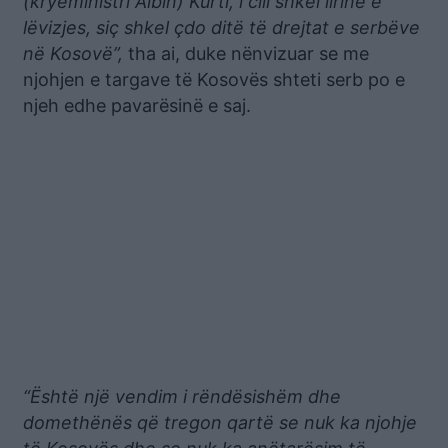
(kryeministri Albin) Kurti, i cili shkel lirinë e
lëvizjes, siç shkel çdo ditë të drejtat e serbëve
në Kosovë”,
tha ai, duke nënvizuar se me
njohjen e targave të Kosovës shteti serb po e
njeh edhe pavarësinë e saj.
“Është një vendim i rëndësishëm dhe
domethënës që tregon qartë se nuk ka njohje