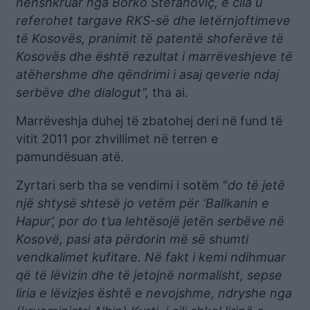
nënshkruar nga Borko Stefanoviç, e cila u
referohet targave RKS-së dhe letërnjoftimeve
të Kosovës, pranimit të patentë shoferëve të
Kosovës dhe është rezultat i marrëveshjeve të
atëhershme dhe qëndrimi i asaj qeverie ndaj
serbëve dhe dialogut”,
tha ai.
Marrëveshja duhej të zbatohej deri në fund të
vitit 2011 por zhvillimet në terren e
pamundësuan atë.
Zyrtari serb tha se vendimi i sotëm “
do të jetë
një shtysë shtesë jo vetëm për ‘Ballkanin e
Hapur’, por do t’ua lehtësojë jetën serbëve në
Kosovë, pasi ata përdorin më së shumti
vendkalimet kufitare. Në fakt i kemi ndihmuar
që të lëvizin dhe të jetojnë normalisht, sepse
liria e lëvizjes është e nevojshme, ndryshe nga