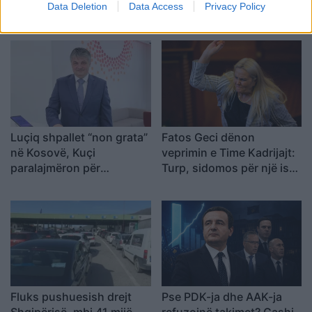
Data Deletion
Data Access
Privacy Policy
Luçiq shpallet “non grata”
Fatos Geci dënon
në Kosovë, Kuçi
veprimin e Time Kadrijajt:
paralajmëron për
Turp, sidomos për një ish-
avancimin e ndikimit serb
pjesëtare të UÇK-së
Fluks pushuesish drejt
Pse PDK-ja dhe AAK-ja