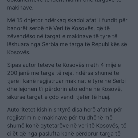
makinave.
Më 15 dhjetor ndërkaq skadoi afati i fundit për
banorët serbë në Veri të Kosovës, që të
zëvendësojnë targat e makinave të tyre të
lëshuara nga Serbia me targa të Republikës së
Kosovës.
Sipas autoriteteve të Kosovës rreth 4 mijë e
200 janë me targa të reja, ndërsa shumë të
tjerë i kanë regjistruar makinat e tyre në Serbi
dhe lejohen t’i përdorin ato edhe në Kosovë,
sikurse targat e çdo vendi tjetër të huaj.
Autoritetet kishin shtyrë disa herë afatin për
regjistrimin e makinave për t’u dhënë më
shumë kohë qytetarëve në veri të Kosovës, të
cilët që nga paslufta kanë përdorur targa të