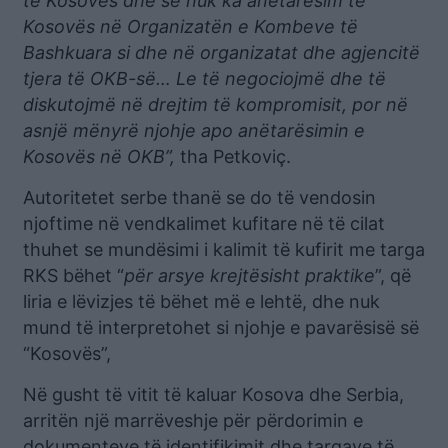
të Kosovës dhe se nuk ka anëtarësim të
Kosovës në Organizatën e Kombeve të
Bashkuara si dhe në organizatat dhe agjencitë
tjera të OKB-së… Le të negociojmë dhe të
diskutojmë në drejtim të kompromisit, por në
asnjë mënyrë njohje apo anëtarësimin e
Kosovës në OKB”,
tha Petkoviç.
Autoritetet serbe thanë se do të vendosin
njoftime në vendkalimet kufitare në të cilat
thuhet se mundësimi i kalimit të kufirit me targa
RKS bëhet “
për arsye krejtësisht praktike
”, që
liria e lëvizjes të bëhet më e lehtë, dhe nuk
mund të interpretohet si njohje e pavarësisë së
“Kosovës”,
Në gusht të vitit të kaluar Kosova dhe Serbia,
arritën një marrëveshje për përdorimin e
dokumenteve të identifikimit dhe targave të