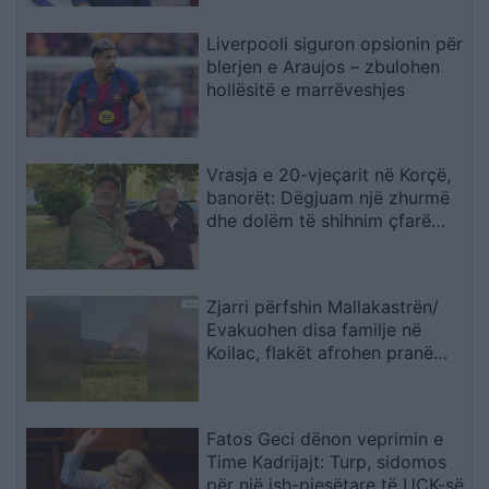
Liverpooli siguron opsionin për
blerjen e Araujos – zbulohen
hollësitë e marrëveshjes
Vrasja e 20-vjeçarit në Korçë,
banorët: Dëgjuam një zhurmë
dhe dolëm të shihnim çfarë
kishte ndodhur
Zjarri përfshin Mallakastrën/
Evakuohen disa familje në
Koilac, flakët afrohen pranë
banesave
Fatos Geci dënon veprimin e
Time Kadrijajt: Turp, sidomos
për një ish-pjesëtare të UÇK-së