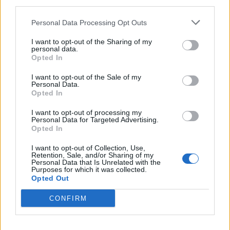
third parties.
Personal Data Processing Opt Outs
I want to opt-out of the Sharing of my
personal data.
Opted In
I want to opt-out of the Sale of my
Personal Data.
Opted In
I want to opt-out of processing my
Personal Data for Targeted Advertising.
Opted In
I want to opt-out of Collection, Use,
Shtuar
më
26.12.2023 07:47
Retention, Sale, and/or Sharing of my
Personal Data that Is Unrelated with the
Tags:
,
,
,
,
1 janari
Kosovës
lejon
Serbia
Purposes for which it was collected.
Opted Out
targat
CONFIRM