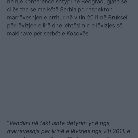
në një konference shtypi në Beograd, gjatë se
cilës tha se me këtë Serbia po respekton
marrëveshjen e arritur në vitin 2011 në Bruksel
për lëvizjen e lirë dhe lehtësimin e lëvizjes së
makinave për serbët e Kosovës.
“
Vendimi në fakt ishte detyrim ynë nga
marrëveshja për lirinë e lëvizjes nga viti 2011, e