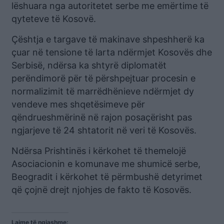
lëshuara nga autoritetet serbe me emërtime të
qyteteve të Kosovë.
Çështja e targave të makinave shpeshherë ka
çuar në tensione të larta ndërmjet Kosovës dhe
Serbisë, ndërsa ka shtyrë diplomatët
perëndimorë për të përshpejtuar procesin e
normalizimit të marrëdhënieve ndërmjet dy
vendeve mes shqetësimeve për
qëndrueshmërinë në rajon posaçërisht pas
ngjarjeve të 24 shtatorit në veri të Kosovës.
Ndërsa Prishtinës i kërkohet të themelojë
Asociacionin e komunave me shumicë serbe,
Beogradit i kërkohet të përmbushë detyrimet
që çojnë drejt njohjes de fakto të Kosovës.
Lajme të ngjashme: