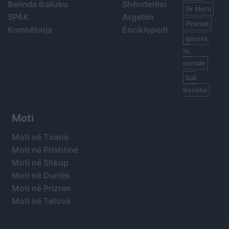
Belinda Balluku
Shëndetësi
Ilir Meta
SPAK
Argetim
Piranjat
Kombëtarja
Enciklopedi
gazeta,
tv,
portale
Sali
Berisha
Moti
Moti në Tiranë
Moti në Prishtinë
Moti në Shkup
Moti në Durrës
Moti në Prizren
Moti në Tetovë