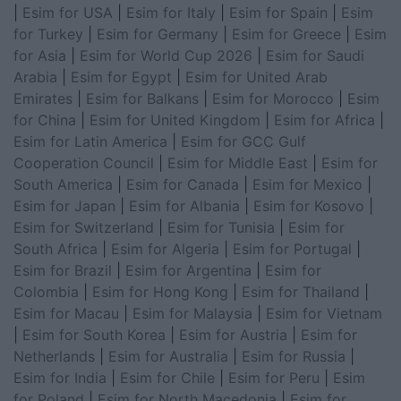
|
Esim for USA
|
Esim for Italy
|
Esim for Spain
|
Esim
for Turkey
|
Esim for Germany
|
Esim for Greece
|
Esim
for Asia
|
Esim for World Cup 2026
|
Esim for Saudi
Arabia
|
Esim for Egypt
|
Esim for United Arab
Emirates
|
Esim for Balkans
|
Esim for Morocco
|
Esim
for China
|
Esim for United Kingdom
|
Esim for Africa
|
Esim for Latin America
|
Esim for GCC Gulf
Cooperation Council
|
Esim for Middle East
|
Esim for
South America
|
Esim for Canada
|
Esim for Mexico
|
Esim for Japan
|
Esim for Albania
|
Esim for Kosovo
|
Esim for Switzerland
|
Esim for Tunisia
|
Esim for
South Africa
|
Esim for Algeria
|
Esim for Portugal
|
Esim for Brazil
|
Esim for Argentina
|
Esim for
Colombia
|
Esim for Hong Kong
|
Esim for Thailand
|
Esim for Macau
|
Esim for Malaysia
|
Esim for Vietnam
|
Esim for South Korea
|
Esim for Austria
|
Esim for
Netherlands
|
Esim for Australia
|
Esim for Russia
|
Esim for India
|
Esim for Chile
|
Esim for Peru
|
Esim
for Poland
|
Esim for North Macedonia
|
Esim for