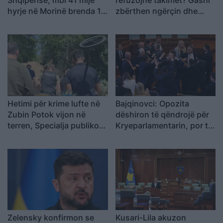
Shqipërisë, mbi 41 mijë
refuzojnë takimet? Gashi
hyrje në Morinë brenda 12
zbërthen ngërçin dhe
orëve
paralajmëron për rrezikun
e zgjedhjeve të reja
Hetimi për krime lufte në
Bajqinovci: Opozita
Zubin Potok vijon në
dëshiron të qëndrojë për
terren, Specialja publikon
Kryeparlamentarin, por të
pamje
largohet për Presidentin
Zelensky konfirmon se
Kusari-Lila akuzon