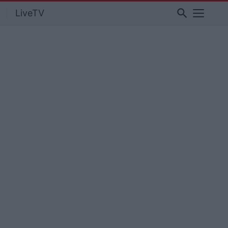
search
LiveTV