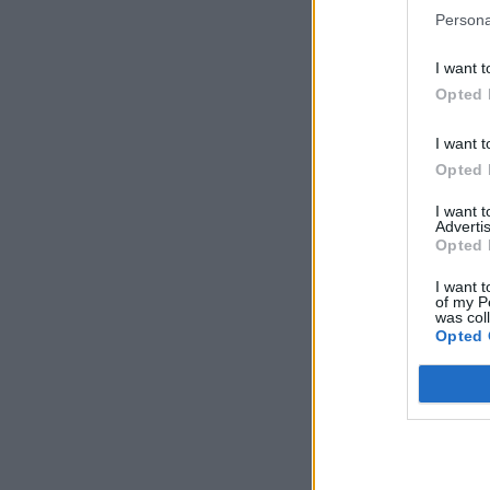
Persona
I want t
Opted 
I want t
Opted 
I want 
Advertis
Opted 
I want t
of my P
was col
Opted 