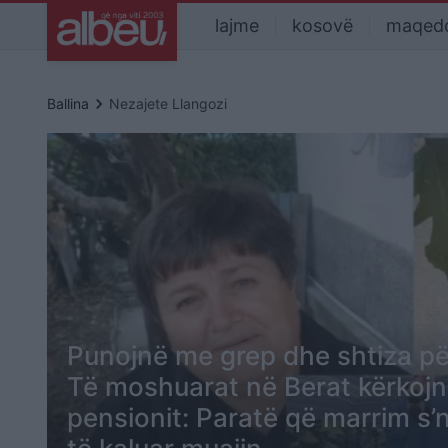
lajme
kosovë
maqed
keyboard_arrow_right
Ballina
Nezajete Llangozi
Punojnë me grep dhe shtiza për
Të moshuarat në Berat kërkojnë 
pensionit: Paratë që marrim s’n