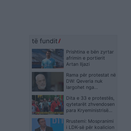
të fundit
Prishtina e bën zyrtar
afrimin e portierit
Artan Iljazi
Rama për protestat në
DW: Qeveria nuk
largohet nga
pakënaqësitë e çastit,
Dita e 33 e protestës,
vendimin e japin
qytetarët zhvendosen
zgjedhjet
para Kryeministrisë
me thirrjen: Rama, jep
Rrustemi: Mospranimi
dorëheqjen
i LDK-së për koalicion