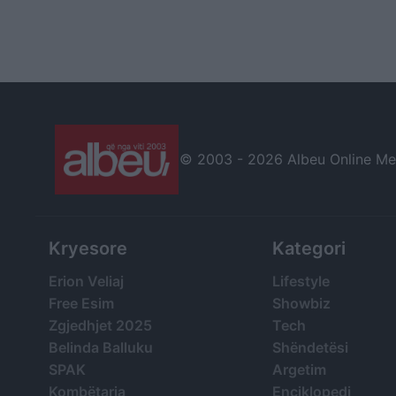
© 2003 -
2026 Albeu Online Medi
Kryesore
Kategori
Erion Veliaj
Lifestyle
Free Esim
Showbiz
Zgjedhjet 2025
Tech
Belinda Balluku
Shëndetësi
SPAK
Argetim
Kombëtarja
Enciklopedi