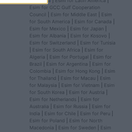
for Africa
|
Esim for Latin America
|
Esim for GCC Gulf Cooperation
Council
|
Esim for Middle East
|
Esim
for South America
|
Esim for Canada
|
Esim for Mexico
|
Esim for Japan
|
Esim for Albania
|
Esim for Kosovo
|
Esim for Switzerland
|
Esim for Tunisia
|
Esim for South Africa
|
Esim for
Algeria
|
Esim for Portugal
|
Esim for
Brazil
|
Esim for Argentina
|
Esim for
Colombia
|
Esim for Hong Kong
|
Esim
for Thailand
|
Esim for Macau
|
Esim
for Malaysia
|
Esim for Vietnam
|
Esim
for South Korea
|
Esim for Austria
|
Esim for Netherlands
|
Esim for
Australia
|
Esim for Russia
|
Esim for
India
|
Esim for Chile
|
Esim for Peru
|
Esim for Poland
|
Esim for North
Macedonia
|
Esim for Sweden
|
Esim