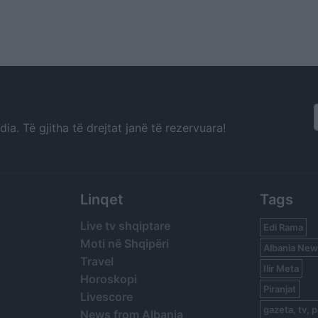
a. Të gjitha të drejtat janë të rezervuara!
Linqet
Tags
Live tv shqiptare
Edi Rama
Moti në Shqipëri
Albania New
Travel
Ilir Meta
Horoskopi
Piranjat
Livescore
gazeta, tv, p
News from Albania