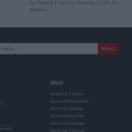
for Finland
|
Esim for Norway
|
Esim for
Belgium
Search
Moti
Moti në Tiranë
Moti në Prishtinë
s
Moti në Shkup
Moti në Durrës
Moti në Prizren
ortale
Moti në Tetovë