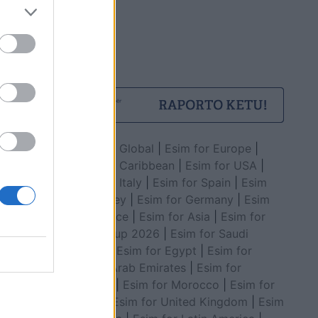
Esim for Global
|
Esim for Europe
|
Esim for Caribbean
|
Esim for USA
|
Esim for Italy
|
Esim for Spain
|
Esim
for Turkey
|
Esim for Germany
|
Esim
for Greece
|
Esim for Asia
|
Esim for
World Cup 2026
|
Esim for Saudi
Arabia
|
Esim for Egypt
|
Esim for
United Arab Emirates
|
Esim for
Balkans
|
Esim for Morocco
|
Esim for
China
|
Esim for United Kingdom
|
Esim