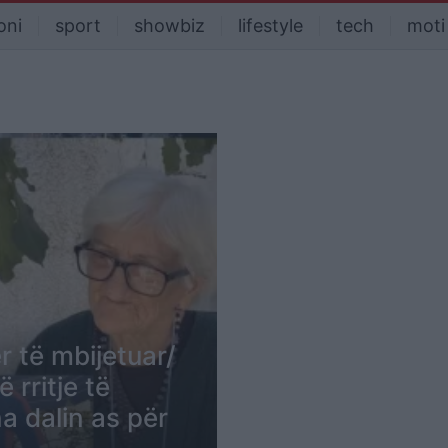
oni
sport
showbiz
lifestyle
tech
moti
 të mbijetuar/
rritje të
a dalin as për