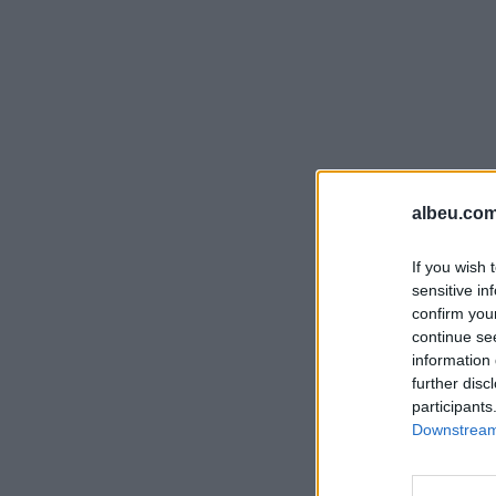
albeu.com
If you wish 
sensitive in
confirm you
continue se
information 
further disc
participants
Downstream 