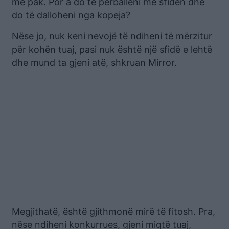
më pak. Por a do të përballeni me sfidën dhe
do të dalloheni nga kopeja?
Nëse jo, nuk keni nevojë të ndiheni të mërzitur
për kohën tuaj, pasi nuk është një sfidë e lehtë
dhe mund ta gjeni atë, shkruan Mirror.
Megjithatë, është gjithmonë mirë të fitosh. Pra,
nëse ndiheni konkurrues, gjeni miqtë tuaj,