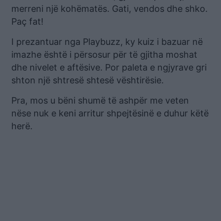
merreni një kohëmatës. Gati, vendos dhe shko.
Paç fat!
I prezantuar nga Playbuzz, ky kuiz i bazuar në
imazhe është i përsosur për të gjitha moshat
dhe nivelet e aftësive. Por paleta e ngjyrave gri
shton një shtresë shtesë vështirësie.
Pra, mos u bëni shumë të ashpër me veten
nëse nuk e keni arritur shpejtësinë e duhur këtë
herë.