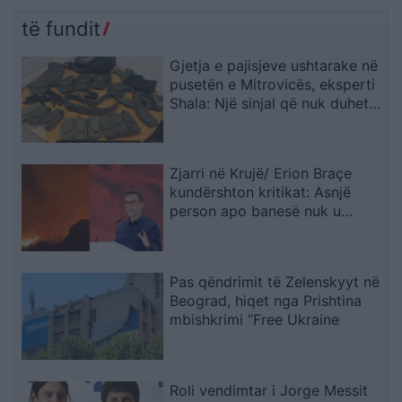
tmerrit: Flakët i kemi
rrezikun e zgjerimit të
mbajtur vetë nën kontroll,
luftës
të fundit
zjarrfikësja fiku vetëm
vatrat e vogla (VIDEO)
Gjetja e pajisjeve ushtarake në
pusetën e Mitrovicës, eksperti
Shala: Një sinjal që nuk duhet
trajtuar i shkëputur
Zjarri në Krujë/ Erion Braçe
kundërshton kritikat: Asnjë
person apo banesë nuk u
dëmtua, cinizëm të thuash se
4.2 milionë euro do ta shuanin
menjëherë
Pas qëndrimit të Zelenskyyt në
Beograd, hiqet nga Prishtina
mbishkrimi “Free Ukraine
Roli vendimtar i Jorge Messit