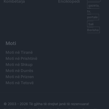
Kombëtarja
Enciklopedi
gazeta,
tv,
portale
Sali
Berisha
Moti
Moti në Tiranë
Moti në Prishtinë
Moti në Shkup
Moti në Durrës
Moti në Prizren
Moti në Tetovë
© 2003 -
2026 Të gjitha të drejtat janë të rezervuara!