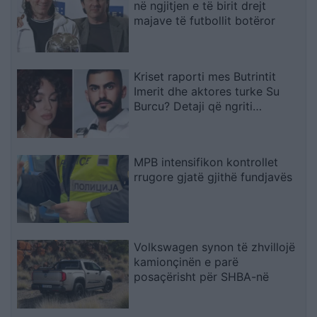
në ngjitjen e të birit drejt
majave të futbollit botëror
Kriset raporti mes Butrintit
Imerit dhe aktores turke Su
Burcu? Detaji që ngriti
dyshimet
MPB intensifikon kontrollet
rrugore gjatë gjithë fundjavës
Volkswagen synon të zhvillojë
kamionçinën e parë
posaçërisht për SHBA-në