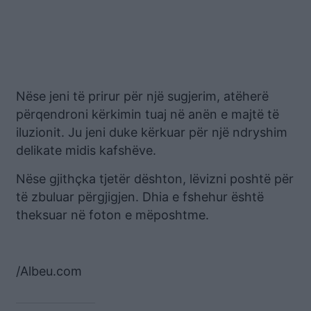
Nëse jeni të prirur për një sugjerim, atëherë
përqendroni kërkimin tuaj në anën e majtë të
iluzionit. Ju jeni duke kërkuar për një ndryshim
delikate midis kafshëve.
Nëse gjithçka tjetër dështon, lëvizni poshtë për
të zbuluar përgjigjen. Dhia e fshehur është
theksuar në foton e mëposhtme.
/Albeu.com