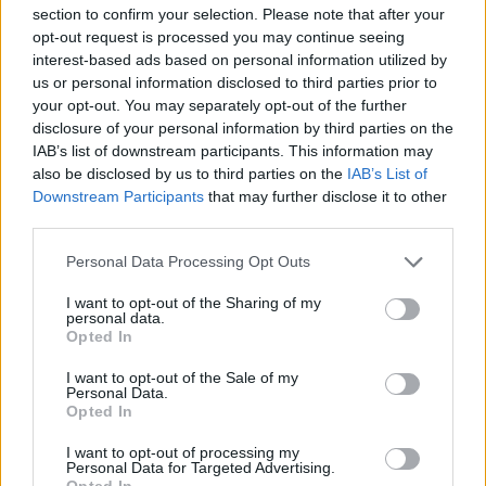
section to confirm your selection. Please note that after your
opt-out request is processed you may continue seeing
interest-based ads based on personal information utilized by
us or personal information disclosed to third parties prior to
your opt-out. You may separately opt-out of the further
disclosure of your personal information by third parties on the
IAB’s list of downstream participants. This information may
Zjarri në Krujë/ Erion
Ngjarje tragjike në Ksamil/
also be disclosed by us to third parties on the
IAB’s List of
Braçe kundërshton
Babai godet
Downstream Participants
that may further disclose it to other
kritikat: Asnjë person apo
aksidentalisht vajzën 4-
third parties.
banesë nuk u dëmtua,
vjeçare me makinë, fëmija
cinizëm të thuash se 4.2
humb jetën
Personal Data Processing Opt Outs
milionë euro do ta
shuanin menjëherë
I want to opt-out of the Sharing of my
personal data.
Opted In
I want to opt-out of the Sale of my
Personal Data.
Vrasja e 20-vjeçarit në
Shqipëria i përgjigjet
Opted In
Korçë/ Balliu: Edi Rama ka
Zelenskyt për Kosovën:
dështuar, siguria publike
Krahasimi me Ukrainën
I want to opt-out of processing my
Personal Data for Targeted Advertising.
është kthyer në pasiguri
është i gabuar
Opted In