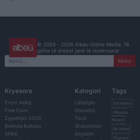
© 2003 -
2026 Albeu Online Media. Të
gjitha të drejtat janë të rezervuara!
Search
Kryesore
Kategori
Tags
Erion Veliaj
Lifestyle
Edi Rama
Free Esim
Showbiz
Albania
Zgjedhjet 2025
Tech
News
Belinda Balluku
Shëndetësi
Ilir Meta
SPAK
Argetim
Piranjat