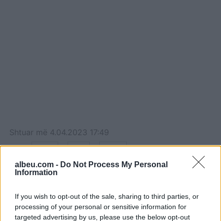
Shtuar
më
4.04.2023 17:49
Tags:
,
,
dele
dhi
Quiz
albeu.com -
Do Not Process My Personal
Information
If you wish to opt-out of the sale, sharing to third parties, or
processing of your personal or sensitive information for
targeted advertising by us, please use the below opt-out