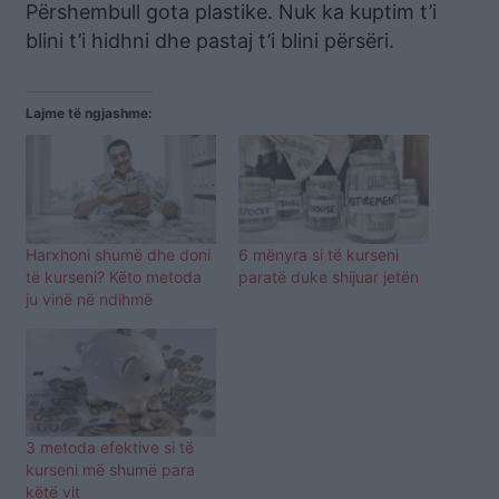
Përshembull gota plastike. Nuk ka kuptim t’i
blini t’i hidhni dhe pastaj t’i blini përsëri.
Lajme të ngjashme:
Harxhoni shumë dhe doni
6 mënyra si të kurseni
të kurseni? Këto metoda
paratë duke shijuar jetën
ju vinë në ndihmë
3 metoda efektive si të
kurseni më shumë para
këtë vit