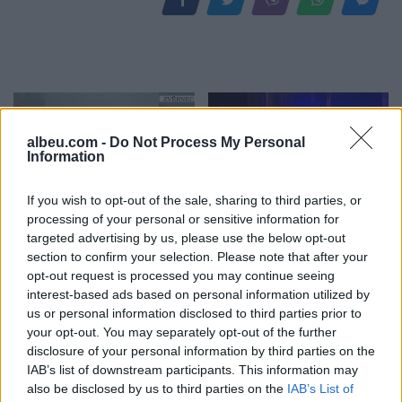
albeu.com -
Do Not Process My Personal
Information
If you wish to opt-out of the sale, sharing to third parties, or
Hyri me Jet Ski në
Tragjedi në autostradën e
processing of your personal or sensitive information for
hapësirën e pushuesve në
Mirditës, vdes 38-vjeçari
targeted advertising by us, please use the below opt-out
Zvërnec, gjobitet me 300
kosovar pasi doli nga
section to confirm your selection. Please note that after your
mijë lekë drejtuesi
rruga me motomjet
opt-out request is processed you may continue seeing
interest-based ads based on personal information utilized by
us or personal information disclosed to third parties prior to
your opt-out. You may separately opt-out of the further
disclosure of your personal information by third parties on the
IAB’s list of downstream participants. This information may
also be disclosed by us to third parties on the
IAB’s List of