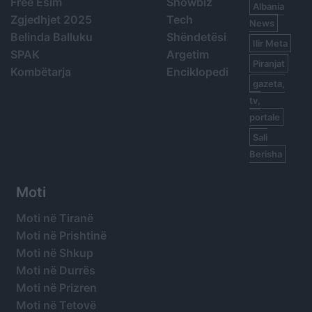
Free Esim
Showbiz
Albania
Zgjedhjet 2025
Tech
News
Belinda Balluku
Shëndetësi
Ilir Meta
SPAK
Argetim
Piranjat
Kombëtarja
Enciklopedi
gazeta,
tv,
portale
Sali
Berisha
Moti
Moti në Tiranë
Moti në Prishtinë
Moti në Shkup
Moti në Durrës
Moti në Prizren
Moti në Tetovë