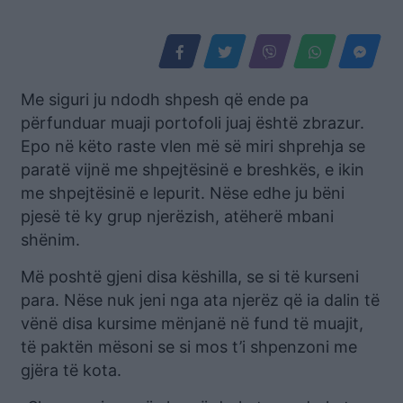
Me siguri ju ndodh shpesh që ende pa
përfunduar muaji portofoli juaj është zbrazur.
Epo në këto raste vlen më së miri shprehja se
paratë vijnë me shpejtësinë e breshkës, e ikin
me shpejtësinë e lepurit. Nëse edhe ju bëni
pjesë të ky grup njerëzish, atëherë mbani
shënim.
Më poshtë gjeni disa këshilla, se si të kurseni
para. Nëse nuk jeni nga ata njerëz që ia dalin të
vënë disa kursime mënjanë në fund të muajit,
të paktën mësoni se si mos t’i shpenzoni me
gjëra të kota.