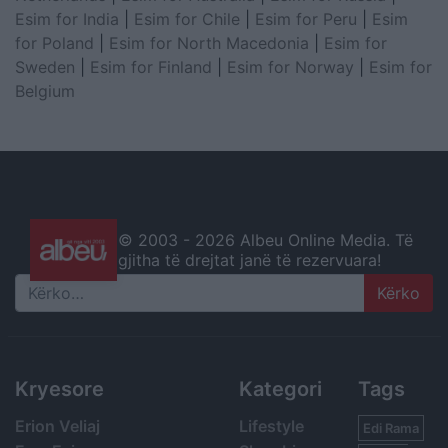
Esim for India
|
Esim for Chile
|
Esim for Peru
|
Esim
for Poland
|
Esim for North Macedonia
|
Esim for
Sweden
|
Esim for Finland
|
Esim for Norway
|
Esim for
Belgium
© 2003 -
2026 Albeu Online Media. Të
gjitha të drejtat janë të rezervuara!
Search
Kryesore
Kategori
Tags
Erion Veliaj
Lifestyle
Edi Rama