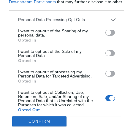
Downstream Participants
that may further disclose it to other
“Po ngrihet një ministri
Video/ Shpërthimi në një
third parties.
paralele e Shëndetësisë”/
minibus në periferi të
Këlliçi: Projektligji i
Damaskut lë 2 të vdekur
Personal Data Processing Opt Outs
shtatorit i hap rrugë
dhe 13 të plagosur
I want to opt-out of the Sharing of my
monopolit, SPAK të
personal data.
ndërhyjë
Opted In
I want to opt-out of the Sale of my
Personal Data.
Opted In
I want to opt-out of processing my
Infermierja shqiptare në
Video/ Dy të vrarë dhe 13
Personal Data for Targeted Advertising.
Opted In
Itali shpërthen në lot në
të plagosur nga
protestë: Pacientët
shpërthimi i një minibusi
I want to opt-out of Collection, Use,
detyrohen të kërkojnë
pranë Damaskut
Retention, Sale, and/or Sharing of my
Personal Data that Is Unrelated with the
kurim jashtë vendit
Purposes for which it was collected.
Opted Out
CONFIRM