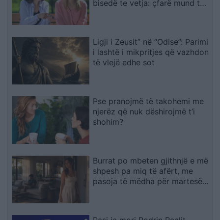
bisedë te vetja: çfarë mund të
fshihet pas kësaj
Ligji i Zeusit” në “Odise”: Parimi
i lashtë i mikpritjes që vazhdon
të vlejë edhe sot
Pse pranojmë të takohemi me
njerëz që nuk dëshirojmë t’i
shohim?
Burrat po mbeten gjithnjë e më
shpesh pa miq të afërt, me
pasoja të mëdha për martesën
dhe lidhjen
Pasi ia mori Rodrin Realit,