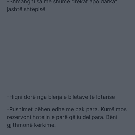
-Shmangni sa më shumë drekat apo darkat
jashtë shtëpisë
-Hiqni dorë nga blerja e biletave të lotarisë
-Pushimet bëhen edhe me pak para. Kurrë mos
rezervoni hotelin e parë që iu del para. Bëni
gjithmonë kërkime.