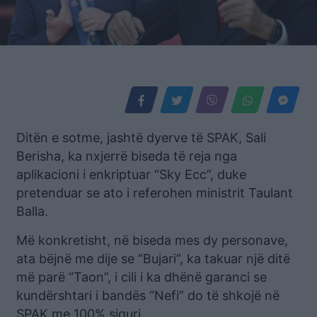
Ditën e sotme, jashtë dyerve të SPAK, Sali
Berisha, ka nxjerrë biseda të reja nga
aplikacioni i enkriptuar “Sky Ecc”, duke
pretenduar se ato i referohen ministrit Taulant
Balla.
Më konkretisht, në biseda mes dy personave,
ata bëjnë me dije se “Bujari”, ka takuar një ditë
më parë “Taon”, i cili i ka dhënë garanci se
kundërshtari i bandës “Nefi” do të shkojë në
SPAK me 100% siguri.