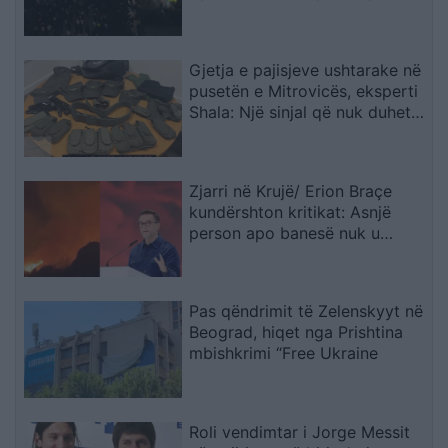
Gjetja e pajisjeve ushtarake në
pusetën e Mitrovicës, eksperti
Shala: Një sinjal që nuk duhet
trajtuar i shkëputur
Zjarri në Krujë/ Erion Braçe
kundërshton kritikat: Asnjë
person apo banesë nuk u
dëmtua, cinizëm të thuash se
4.2 milionë euro do ta shuanin
menjëherë
Pas qëndrimit të Zelenskyyt në
Beograd, hiqet nga Prishtina
mbishkrimi “Free Ukraine
Roli vendimtar i Jorge Messit