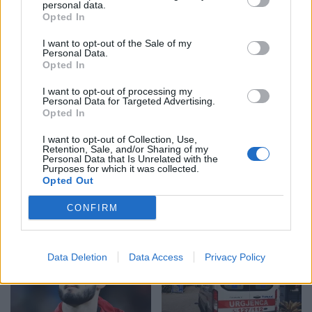
personal data.
Opted In
I want to opt-out of the Sale of my
Personal Data.
Opted In
I want to opt-out of processing my
Shtuar
më
3.03.2025 12:21
Personal Data for Targeted Advertising.
Opted In
Tags:
,
,
,
balla
Berisha
mesazhet
nxjerr
I want to opt-out of Collection, Use,
Retention, Sale, and/or Sharing of my
Personal Data that Is Unrelated with the
Purposes for which it was collected.
Opted Out
CONFIRM
Data Deletion
Data Access
Privacy Policy