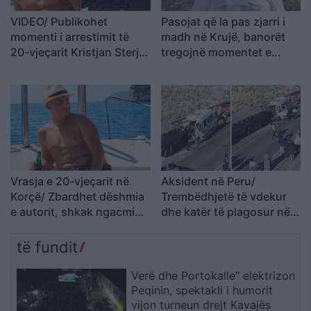
VIDEO/ Publikohet
Pasojat që la pas zjarri i
momenti i arrestimit të
madh në Krujë, banorët
20-vjeçarit Kristjan Sterjo,
tregojnë momentet e
akuzohet për vrasjen e
tmerrit: Flakët i kemi
Joan Zukos
mbajtur vetë nën kontroll,
zjarrfikësja fiku vetëm
vatrat e vogla (VIDEO)
Vrasja e 20-vjeçarit në
Aksident në Peru/
Korçë/ Zbardhet dëshmia
Trembëdhjetë të vdekur
e autorit, shkak ngacmimi
dhe katër të plagosur në
i të dashurës nga viktima
përplasjen midis furgonit
dhe kamionit
të fundit
Verë dhe Portokalle” elektrizon
Peqinin, spektakli i humorit
vijon turneun drejt Kavajës