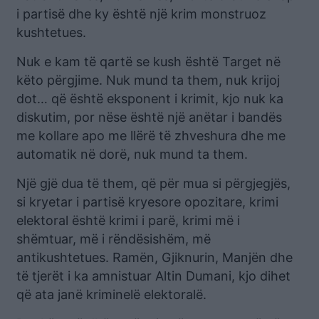
i partisë dhe ky është një krim monstruoz
kushtetues.
Nuk e kam të qartë se kush është Target në
këto përgjime. Nuk mund ta them, nuk krijoj
dot… që është eksponent i krimit, kjo nuk ka
diskutim, por nëse është një anëtar i bandës
me kollare apo me llërë të zhveshura dhe me
automatik në dorë, nuk mund ta them.
Një gjë dua të them, që për mua si përgjegjës,
si kryetar i partisë kryesore opozitare, krimi
elektoral është krimi i parë, krimi më i
shëmtuar, më i rëndësishëm, më
antikushtetues. Ramën, Gjiknurin, Manjën dhe
të tjerët i ka amnistuar Altin Dumani, kjo dihet
që ata janë kriminelë elektoralë.