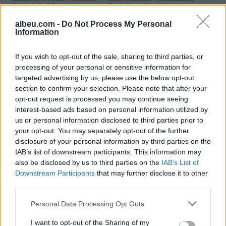
“Hetoni Sali Berishën e
“I vdekur që ecën në
shpallur non grata në
këmbë”, Balla-Berishës:
albeu.com -
Do Not Process My Personal
SHBA”, Balla kërkesë
Nuk ke prapanicë të
Information
SPAK
shkosh në SPAK
If you wish to opt-out of the sale, sharing to third parties, or
processing of your personal or sensitive information for
targeted advertising by us, please use the below opt-out
section to confirm your selection. Please note that after your
opt-out request is processed you may continue seeing
Berisha nxjerr SMS-të:
interest-based ads based on personal information utilized by
Një prokuror i kërkoi 100
us or personal information disclosed to third parties prior to
mijë euro Suel Çelës
your opt-out. You may separately opt-out of the further
disclosure of your personal information by third parties on the
IAB’s list of downstream participants. This information may
also be disclosed by us to third parties on the
IAB’s List of
Downstream Participants
that may further disclose it to other
third parties.
Personal Data Processing Opt Outs
I want to opt-out of the Sharing of my