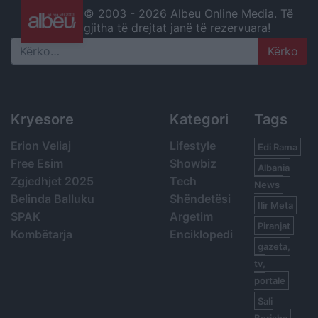
© 2003 -
2026 Albeu Online Media. Të
gjitha të drejtat janë të rezervuara!
Search
Kryesore
Kategori
Tags
Erion Veliaj
Lifestyle
Edi Rama
Free Esim
Showbiz
Albania
Zgjedhjet 2025
Tech
News
Belinda Balluku
Shëndetësi
Ilir Meta
SPAK
Argetim
Piranjat
Kombëtarja
Enciklopedi
gazeta,
tv,
portale
Sali
Berisha