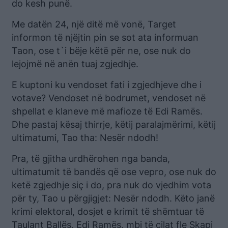
do kesh punë.
Me datën 24, një ditë më vonë, Target
informon të njëjtin pin se sot ata informuan
Taon, ose t`i bëje këtë për ne, ose nuk do
lejojmë në anën tuaj zgjedhje.
E kuptoni ku vendoset fati i zgjedhjeve dhe i
votave? Vendoset në bodrumet, vendoset në
shpellat e klaneve më mafioze të Edi Ramës.
Dhe pastaj kësaj thirrje, këtij paralajmërimi, këtij
ultimatumi, Tao tha: Nesër ndodh!
Pra, të gjitha urdhërohen nga banda,
ultimatumit të bandës që ose vepro, ose nuk do
ketë zgjedhje siç i do, pra nuk do vjedhim vota
për ty, Tao u përgjigjet: Nesër ndodh. Këto janë
krimi elektoral, dosjet e krimit të shëmtuar të
Taulant Ballës, Edi Ramës, mbi të cilat fle Skapi