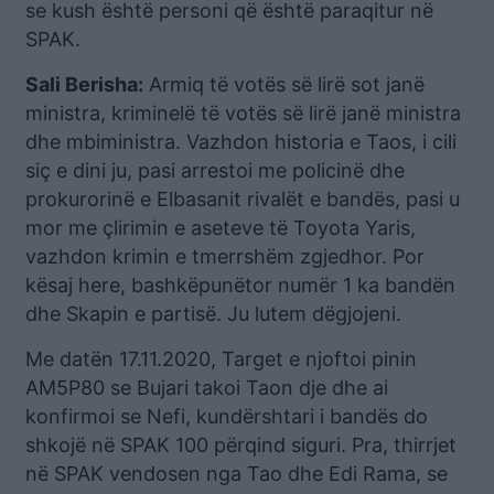
se kush është personi që është paraqitur në
SPAK.
Sali Berisha:
Armiq të votës së lirë sot janë
ministra, kriminelë të votës së lirë janë ministra
dhe mbiministra. Vazhdon historia e Taos, i cili
siç e dini ju, pasi arrestoi me policinë dhe
prokurorinë e Elbasanit rivalët e bandës, pasi u
mor me çlirimin e aseteve të Toyota Yaris,
vazhdon krimin e tmerrshëm zgjedhor. Por
kësaj here, bashkëpunëtor numër 1 ka bandën
dhe Skapin e partisë. Ju lutem dëgjojeni.
Me datën 17.11.2020, Target e njoftoi pinin
AM5P80 se Bujari takoi Taon dje dhe ai
konfirmoi se Nefi, kundërshtari i bandës do
shkojë në SPAK 100 përqind siguri. Pra, thirrjet
në SPAK vendosen nga Tao dhe Edi Rama, se