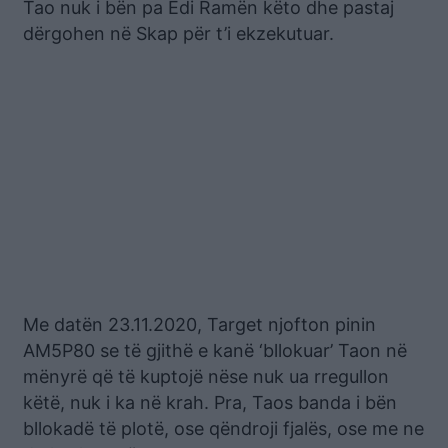
Tao nuk i bën pa Edi Ramën këto dhe pastaj
dërgohen në Skap për t’i ekzekutuar.
Me datën 23.11.2020, Target njofton pinin
AM5P80 se të gjithë e kanë ‘bllokuar’ Taon në
mënyrë që të kuptojë nëse nuk ua rregullon
këtë, nuk i ka në krah. Pra, Taos banda i bën
bllokadë të plotë, ose qëndroji fjalës, ose me ne