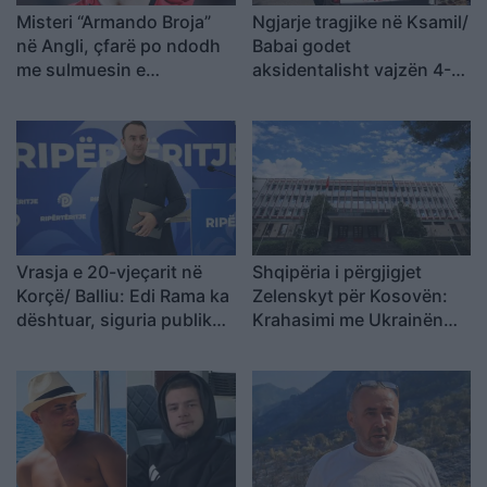
Misteri “Armando Broja”
Ngjarje tragjike në Ksamil/
në Angli, çfarë po ndodh
Babai godet
me sulmuesin e
aksidentalisht vajzën 4-
Kombëtares?
vjeçare me makinë, fëmija
humb jetën
Vrasja e 20-vjeçarit në
Shqipëria i përgjigjet
Korçë/ Balliu: Edi Rama ka
Zelenskyt për Kosovën:
dështuar, siguria publike
Krahasimi me Ukrainën
është kthyer në pasiguri
është i gabuar
kronike dhe thirrja “Jepe
dorëheqjen” merr tjetër
peshë