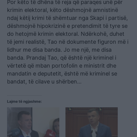
Por këto të dhëna të reja që paraqes unë për
krimin elektoral, këto dëshmojnë amnistinë
ndaj këtij krimi të shëmtuar nga Skapi i partisë,
dëshmojnë hipokrizinë e pretendimit të tyre se
do hetojmë krimin elektoral. Ndërkohë, duhet
të jemi realistë, Tao në dokumente figuron më i
lidhur me disa banda. Jo me një, me disa
banda. Prandaj Tao, që është një kriminel i
vërtetë që mban portofolin e ministrit dhe
mandatin e deputetit, është më kriminel se
bandat, të cilave u shërben…
Lajme të ngjashme: