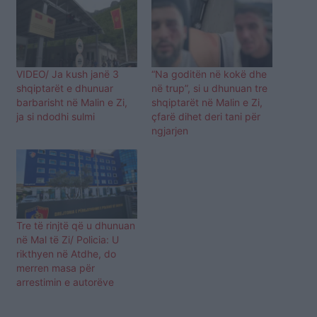
VIDEO/ Ja kush janë 3
“Na goditën në kokë dhe
shqiptarët e dhunuar
në trup”, si u dhunuan tre
barbarisht në Malin e Zi,
shqiptarët në Malin e Zi,
ja si ndodhi sulmi
çfarë dihet deri tani për
ngjarjen
Tre të rinjtë që u dhunuan
në Mal të Zi/ Policia: U
rikthyen në Atdhe, do
merren masa për
arrestimin e autorëve