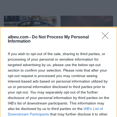
albeu.com -
Do Not Process My Personal
Information
Pas dy vitesh në kërkim
Arrestohet 73-vjeçari në
If you wish to opt-out of the sale, sharing to third parties, or
për dosjen e inceneratorit
Krujë, ndezi zjarr për të
processing of your personal or sensitive information for
të Tiranës, arrestohet
djegur barin dhe flakët u
targeted advertising by us, please use the below opt-out
Renardo Nallbani në
përhapën drejt malit
section to confirm your selection. Please note that after your
Palasë
opt-out request is processed you may continue seeing
interest-based ads based on personal information utilized by
us or personal information disclosed to third parties prior to
your opt-out. You may separately opt-out of the further
disclosure of your personal information by third parties on the
IAB’s list of downstream participants. This information may
also be disclosed by us to third parties on the
IAB’s List of
Zjarri në Krujë përhapet
Arrestohet pranë banesës
Downstream Participants
that may further disclose it to other