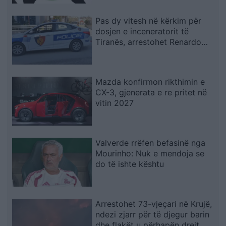
Pas dy vitesh në kërkim për
dosjen e inceneratorit të
Tiranës, arrestohet Renardo
Nallbani në Palasë
Mazda konfirmon rikthimin e
CX-3, gjenerata e re pritet në
vitin 2027
Valverde rrëfen befasinë nga
Mourinho: Nuk e mendoja se
do të ishte kështu
Arrestohet 73-vjeçari në Krujë,
ndezi zjarr për të djegur barin
dhe flakët u përhapën drejt