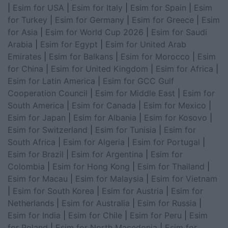
|
Esim for USA
|
Esim for Italy
|
Esim for Spain
|
Esim
for Turkey
|
Esim for Germany
|
Esim for Greece
|
Esim
for Asia
|
Esim for World Cup 2026
|
Esim for Saudi
Arabia
|
Esim for Egypt
|
Esim for United Arab
Emirates
|
Esim for Balkans
|
Esim for Morocco
|
Esim
for China
|
Esim for United Kingdom
|
Esim for Africa
|
Esim for Latin America
|
Esim for GCC Gulf
Cooperation Council
|
Esim for Middle East
|
Esim for
South America
|
Esim for Canada
|
Esim for Mexico
|
Esim for Japan
|
Esim for Albania
|
Esim for Kosovo
|
Esim for Switzerland
|
Esim for Tunisia
|
Esim for
South Africa
|
Esim for Algeria
|
Esim for Portugal
|
Esim for Brazil
|
Esim for Argentina
|
Esim for
Colombia
|
Esim for Hong Kong
|
Esim for Thailand
|
Esim for Macau
|
Esim for Malaysia
|
Esim for Vietnam
|
Esim for South Korea
|
Esim for Austria
|
Esim for
Netherlands
|
Esim for Australia
|
Esim for Russia
|
Esim for India
|
Esim for Chile
|
Esim for Peru
|
Esim
for Poland
|
Esim for North Macedonia
|
Esim for