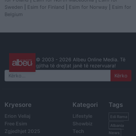
Sweden
|
Esim for Finland
|
Esim for Norway
|
Esim for
Belgium
© 2003 -
2026 Albeu Online Media. Të
gjitha të drejtat janë të rezervuara!
Search
Kryesore
Kategori
Tags
Erion Veliaj
Lifestyle
Edi Rama
Free Esim
Showbiz
Albania
Zgjedhjet 2025
Tech
News