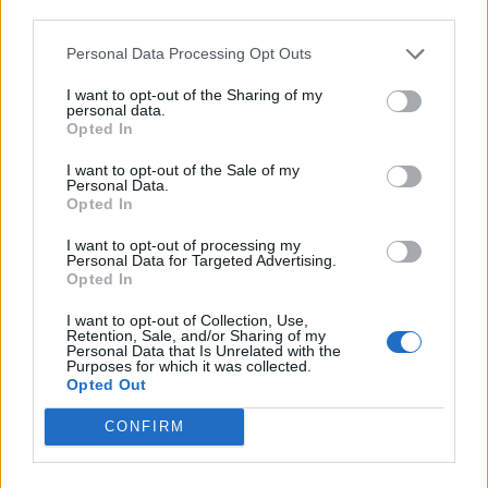
më tej, evakuohen
i dyshuari për vrasjen e
third parties.
banorët e Barabit–Lluban,
20-vjeçarit në Korçë
raportohen shpërthime
Personal Data Processing Opt Outs
armatimesh
I want to opt-out of the Sharing of my
personal data.
Opted In
I want to opt-out of the Sale of my
Personal Data.
Opted In
Ankaraja u kërkon
Përfundon pas 4 orësh
I want to opt-out of processing my
Moskës dhe Kievit
protesta kundër klasës
Personal Data for Targeted Advertising.
armëpushim në Detin e Zi
politike: “Nesër më
Opted In
shumë!”
I want to opt-out of Collection, Use,
Retention, Sale, and/or Sharing of my
Personal Data that Is Unrelated with the
Purposes for which it was collected.
Opted Out
CONFIRM
Dita e nëntë e protestës
Protestuesit vijojnë