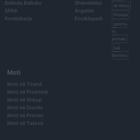
Belinda Balluku
Shëndetësi
Ilir Meta
SPAK
Argetim
Piranjat
Kombëtarja
Enciklopedi
gazeta,
tv,
portale
Sali
Berisha
Moti
Moti në Tiranë
Moti në Prishtinë
Moti në Shkup
Moti në Durrës
Moti në Prizren
Moti në Tetovë