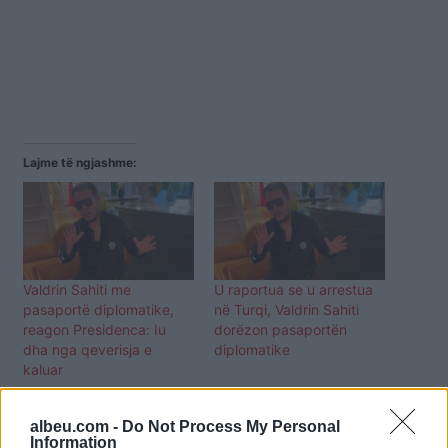
Lajme të ngjashme:
Valdrin Sahiti me
U raportua se u arrestua
pasaportë diplomatike,
në Turqi, Valdrin Sahiti
reagon Presidenca: Iu
dorëzon pasaportën
dha nga qeverisja e
diplomatike
kaluar
albeu.com -
Do Not Process My Personal
Information