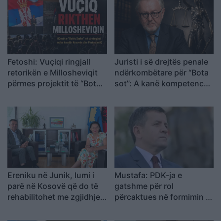
Fetoshi: Vuçiqi ringjall
Juristi i së drejtës penale
retorikën e Millosheviqit
ndërkombëtare për “Bota
përmes projektit të “Botës
sot”: A kanë kompetencë
Serbe
Dhomat e Specializuara të
Kosovës për krime kundër
njerëzimit pas zbulimit
të…
Ereniku në Junik, lumi i
Mustafa: PDK-ja e
parë në Kosovë që do të
gatshme për rol
rehabilitohet me zgjidhje
përcaktues në formimin e
të bazuara në natyrë
qeverisë së re