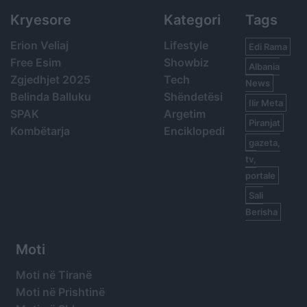
Kryesore
Kategori
Tags
Erion Veliaj
Lifestyle
Edi Rama
Free Esim
Showbiz
Albania
Zgjedhjet 2025
Tech
News
Belinda Balluku
Shëndetësi
Ilir Meta
SPAK
Argetim
Piranjat
Kombëtarja
Enciklopedi
gazeta,
tv,
portale
Sali
Berisha
Moti
Moti në Tiranë
Moti në Prishtinë