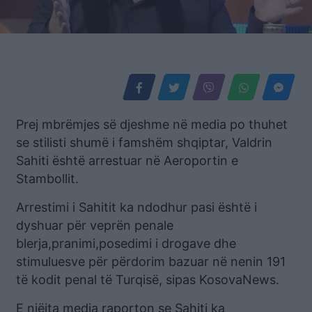
Prej mbrëmjes së djeshme në media po thuhet
se stilisti shumë i famshëm shqiptar, Valdrin
Sahiti është arrestuar në Aeroportin e
Stambollit.
Arrestimi i Sahitit ka ndodhur pasi është i
dyshuar për veprën penale
blerja,pranimi,posedimi i drogave dhe
stimuluesve për përdorim bazuar në nenin 191
të kodit penal të Turqisë, sipas KosovaNews.
E njëjta media raporton se Sahiti ka