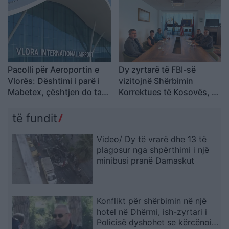
Pacolli për Aeroportin e
Dy zyrtarë të FBI-së
Vlorës: Dështimi i parë i
vizitojnë Shërbimin
Mabetex, çështjen do ta
Korrektues të Kosovës, në
çojmë në arbitrazh dhe
fokus terrorizmi dhe
drejtësi
rreziqet e sigurisë
të fundit
Video/ Dy të vrarë dhe 13 të
plagosur nga shpërthimi i një
minibusi pranë Damaskut
Konflikt për shërbimin në një
hotel në Dhërmi, ish-zyrtari i
Policisë dyshohet se kërcënoi