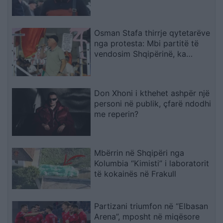
kamerierin dhe administratorin
Osman Stafa thirrje qytetarëve
nga protesta: Mbi partitë të
vendosim Shqipërinë, ka
ardhur koha e brezit të ri
Don Xhoni i kthehet ashpër një
personi në publik, çfarë ndodhi
me reperin?
Mbërrin në Shqipëri nga
Kolumbia “Kimisti” i laboratorit
të kokainës në Frakull
Partizani triumfon në “Elbasan
Arena”, mposht në miqësore