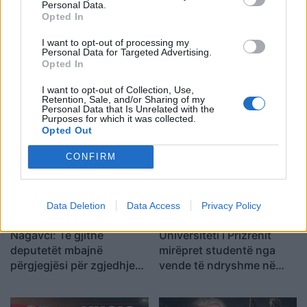
Personal Data.
Opted In
Tags:
,
Valdrin Sahiti është arrestuar
valdrin sahiti
me droge
I want to opt-out of processing my
Personal Data for Targeted Advertising.
Opted In
I want to opt-out of Collection, Use,
Retention, Sale, and/or Sharing of my
Personal Data that Is Unrelated with the
Purposes for which it was collected.
Opted Out
CONFIRM
Data Deletion
Data Access
Privacy Policy
Nagavci: Të gjithë
Universiteti i Prizrenit
deputetët mbajnë
mirëpret studentë nga
përgjegjësi për zgjedhjen
vende të ndryshme në
e Presidentit
Shkollën Verore
Ndërkombëtare