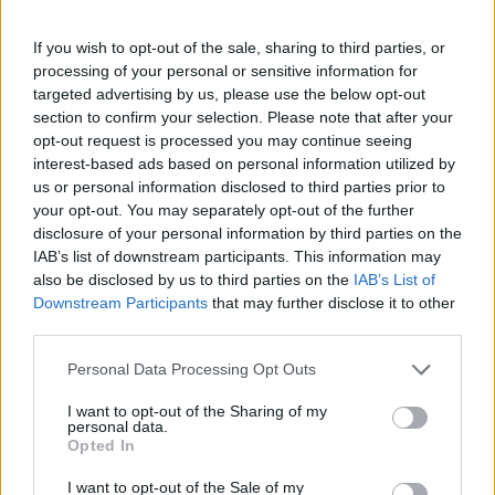
If you wish to opt-out of the sale, sharing to third parties, or
Valdrin Sahiti vesh
processing of your personal or sensitive information for
Beyonce-n si Elvana
targeted advertising by us, please use the below opt-out
Gjata!
section to confirm your selection. Please note that after your
opt-out request is processed you may continue seeing
interest-based ads based on personal information utilized by
us or personal information disclosed to third parties prior to
your opt-out. You may separately opt-out of the further
disclosure of your personal information by third parties on the
IAB’s list of downstream participants. This information may
also be disclosed by us to third parties on the
IAB’s List of
Downstream Participants
that may further disclose it to other
third parties.
Personal Data Processing Opt Outs
I want to opt-out of the Sharing of my
personal data.
Opted In
I want to opt-out of the Sale of my
Shtuar
më
13.04.2023 11:26