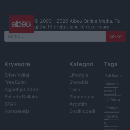
© 2003 -
2026 Albeu Online Media. Të
gjitha të drejtat janë të rezervuara!
Search
Kryesore
Kategori
Tags
Erion Veliaj
Lifestyle
Edi Rama
Free Esim
Showbiz
Albania
Zgjedhjet 2025
Tech
News
Belinda Balluku
Shëndetësi
Ilir Meta
SPAK
Argetim
Piranjat
Kombëtarja
Enciklopedi
gazeta,
tv,
portale