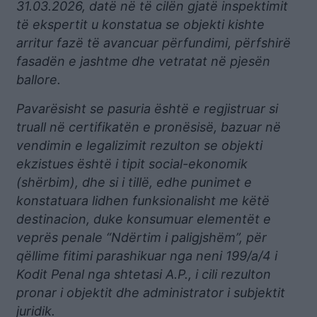
31.03.2026, datë në të cilën gjatë inspektimit
të ekspertit u konstatua se objekti kishte
arritur fazë të avancuar përfundimi, përfshirë
fasadën e jashtme dhe vetratat në pjesën
ballore.
Pavarësisht se pasuria është e regjistruar si
truall në certifikatën e pronësisë, bazuar në
vendimin e legalizimit rezulton se objekti
ekzistues është i tipit social-ekonomik
(shërbim), dhe si i tillë, edhe punimet e
konstatuara lidhen funksionalisht me këtë
destinacion, duke konsumuar elementët e
veprës penale “Ndërtim i paligjshëm”, për
qëllime fitimi parashikuar nga neni 199/a/4 i
Kodit Penal nga shtetasi A.P., i cili rezulton
pronar i objektit dhe administrator i subjektit
juridik.