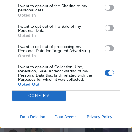
I want to opt-out of the Sharing of my
personal data.
Opted In
I want to opt-out of the Sale of my
Personal Data.
Opted In
I want to opt-out of processing my
Personal Data for Targeted Advertising.
Shtuar
më
13.05.2026 15:53
Opted In
Tags:
,
,
alqi papa
Oasis
prokuroria e
I want to opt-out of Collection, Use,
,
sarandes
Sekuestro
Retention, Sale, and/or Sharing of my
Personal Data that Is Unrelated with the
Purposes for which it was collected.
Opted Out
CONFIRM
Data Deletion
Data Access
Privacy Policy