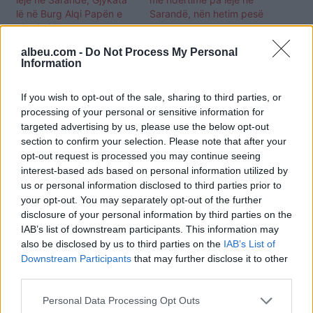
lë në Burg Alqi Papën e
Sarandë, nën hetim pesë
“Oasis”/ Zbuten masat e
persona
sigurisë për dy efektivët e
albeu.com -
Do Not Process My Personal
policisë
Information
If you wish to opt-out of the sale, sharing to third parties, or
processing of your personal or sensitive information for
targeted advertising by us, please use the below opt-out
section to confirm your selection. Please note that after your
Prokuroria e Sarandës
opt-out request is processed you may continue seeing
sekuestron hotelin “Oasis”
interest-based ads based on personal information utilized by
në pronësi të vëllait të
us or personal information disclosed to third parties prior to
Edmond Papës
your opt-out. You may separately opt-out of the further
disclosure of your personal information by third parties on the
IAB’s list of downstream participants. This information may
also be disclosed by us to third parties on the
IAB’s List of
Downstream Participants
that may further disclose it to other
third parties.
Personal Data Processing Opt Outs