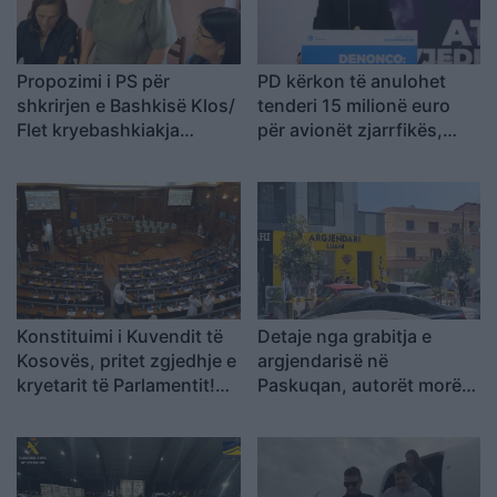
Propozimi i PS për
PD kërkon të anulohet
shkrirjen e Bashkisë Klos/
tenderi 15 milionë euro
Flet kryebashkiakja
për avionët zjarrfikës,
socialiste Valbona Kola:
Vangjeli: Fituesja e lidhur
Jam shërbëtore e popullit,
me skandale në Spanjë, të
karrigia është e
nisë hetimi i SPAK
përkohshme, nëse
qytetarët janë kundër, unë
jam me ta (VIDEO)
Konstituimi i Kuvendit të
Detaje nga grabitja e
Kosovës, pritet zgjedhje e
argjendarisë në
kryetarit të Parlamentit!
Paskuqan, autorët morën
Afat 60 ditë për
florinj me vlerë 1.5 mln
Presidentin e ri
lekë dhe shmangën akset
kryesore