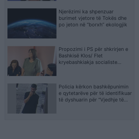
Njerëzimi ka shpenzuar
burimet vjetore të Tokës dhe
po jeton në “borxh” ekologjik
Propozimi i PS për shkrirjen e
Bashkisë Klos/ Flet
kryebashkiakja socialiste
Valbona Kola: Jam shërbëtore
e popullit, karrigia është e
përkohshme, nëse qytetarët
Policia kërkon bashkëpunimin
janë kundër, unë jam me ta
e qytetarëve për të identifikuar
(VIDEO)
të dyshuarin për “Vjedhje të
rëndë