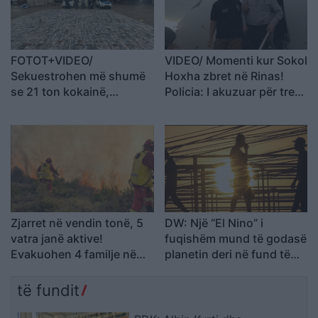
FOTOT+VIDEO/
VIDEO/ Momenti kur Sokol
Sekuestrohen më shumë
Hoxha zbret në Rinas!
se 21 ton kokainë,
Policia: I akuzuar për tre
organizata me tre degë
vrasje, u deportua nga
vepronte në Spanjë dhe
SHBA në Shqipëri
Ekuador! Njëra e lidhur me
shqiptarët në Dubai
Zjarret në vendin tonë, 5
DW: Një “El Nino” i
vatra janë aktive!
fuqishëm mund të godasë
Evakuohen 4 familje në
planetin deri në fund të
Mallakastër! Ja si
vitit, do sjellë tronditje
paraqitet situata në zonat
ekonomike botërore, mot
të fundit
e tjera
ekstrem dhe rritje të
çmimeve të ushqimeve