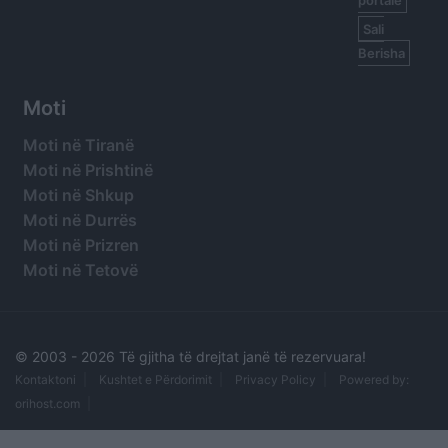
Sali
Berisha
Moti
Moti në Tiranë
Moti në Prishtinë
Moti në Shkup
Moti në Durrës
Moti në Prizren
Moti në Tetovë
© 2003 -
2026 Të gjitha të drejtat janë të rezervuara!
Kontaktoni
Kushtet e Përdorimit
Privacy Policy
Powered by:
orihost.com