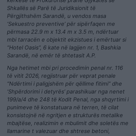
kërkesë të Prokurorisë pranë Gjykatës së
Shkallës së Parë të Juridiksionit të
Përgjithshëm Sarandë, u vendos masa
‘Sekuestro preventive’ për sipërfaqen me
përmasa 22.9 m x 13.4 m x 3.5 m, ndërtuar
mbi tarracën e objektit ekzistues i emërtuar si
“Hotel Oasis”, 6 kate në lagjjen nr. 1, Bashkia
Sarandë, në emër të shtetasit A.P.
Nga hetimet mbi pri procedimin penal nr. 116
të vitit 2026, regjistruar për veprat penale
“Ndërtimi i paligjshëm për qëllime fitimi” dhe
‘Shpërdorimi i detyrës’ parashikuar nga nenet
199/a/4 dhe 248 të Kodit Penal, nga shqyrtimi i
punimeve të konstatuara në terren, të cilat
konsistojnë në ngritjen e strukturës metalike
mbajtëse, realizimin e mbulimit dhe soletës me
llamarine t valezuar dhe shtrese betoni,