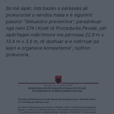
Sa më sipër, mbi bazën e kërkesës së
prokurorisë u vendos masa e ë sigurimit
pasuror “Sekuestro preventive”, parashikuar
nga neni 274 i Kodit të Procedurës Penale, për
sipërfaqen ndërtimore me përmasa 22.9 m x
13.4 m x 3.5 m, të dyshuar si e ndërtuar pa
lejen e organeve kompetente
”, njofton
prokuroria.