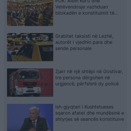
PDK: Albin Kurti dhe
Vetëvendosje vazhduan
bllokadën e konstituimit të
Kuvendit
Grabitet taksisti në Lezhë,
autorët i vjedhin para dhe
sende personale
Zjarr në një shtëpi në Gostivar,
tre persona dërgohen në
urgjencë, përfshirë dy policë
Ish-gjyqtari i Kushtetueses
sqaron afatet dhe mundësinë e
shtyrjes së seancës konstituive