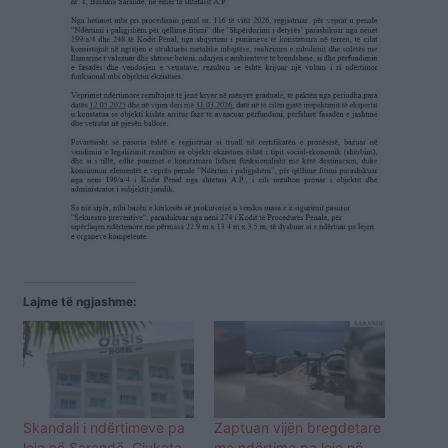
Lajme të ngjashme:
Skandali i ndërtimeve pa
Zaptuan vijën bregdetare
leje në Sarandë, Gjykata
me ndërtime pa leje në