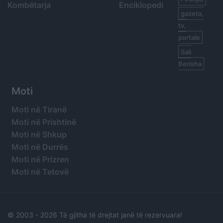
Kombëtarja
Enciklopedi
gazeta,
tv,
portale
Sali
Berisha
Moti
Moti në Tiranë
Moti në Prishtinë
Moti në Shkup
Moti në Durrës
Moti në Prizren
Moti në Tetovë
© 2003 -
2026 Të gjitha të drejtat janë të rezervuara!