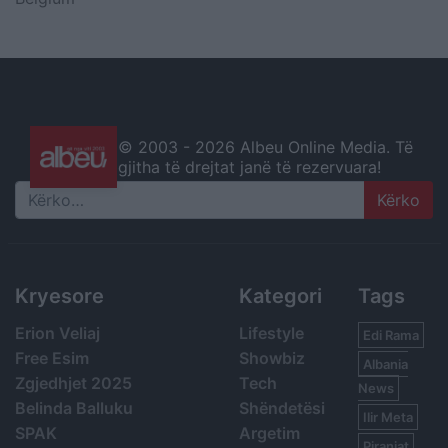
© 2003 -
2026 Albeu Online Media. Të
gjitha të drejtat janë të rezervuara!
Search
Kryesore
Kategori
Tags
Erion Veliaj
Lifestyle
Edi Rama
Free Esim
Showbiz
Albania
Zgjedhjet 2025
Tech
News
Belinda Balluku
Shëndetësi
Ilir Meta
SPAK
Argetim
Piranjat