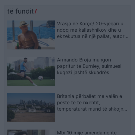
të fundit
Vrasja në Korçë/ 20-vjeçari u
ndoq me kallashnikov dhe u
ekzekutua në një pallat, autori i
dyshuar dhe viktima ishin rritur
bashkë
Armando Broja mungon
papritur te Burnley, sulmuesi
kuqezi jashtë skuadrës
Britania përballet me valën e
pestë të të nxehtit,
temperaturat mund të shkojnë
në 36°C
Mbi 10 mijë amendamente