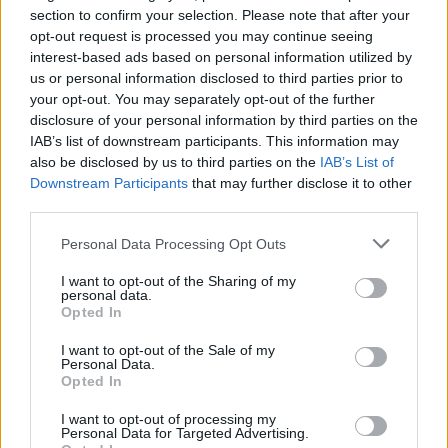
section to confirm your selection. Please note that after your
opt-out request is processed you may continue seeing
interest-based ads based on personal information utilized by
us or personal information disclosed to third parties prior to
your opt-out. You may separately opt-out of the further
disclosure of your personal information by third parties on the
IAB’s list of downstream participants. This information may
also be disclosed by us to third parties on the
IAB’s List of
Downstream Participants
that may further disclose it to other
third parties.
Personal Data Processing Opt Outs
I want to opt-out of the Sharing of my
personal data.
Opted In
I want to opt-out of the Sale of my
Personal Data.
Opted In
Esim for Global
|
Esim for Europe
|
Esim for Caribbean
|
Esim for USA
|
Esim for Italy
|
Esim for Spain
|
Esim
I want to opt-out of processing my
Personal Data for Targeted Advertising.
for Turkey
|
Esim for Germany
|
Esim for Greece
|
Esim