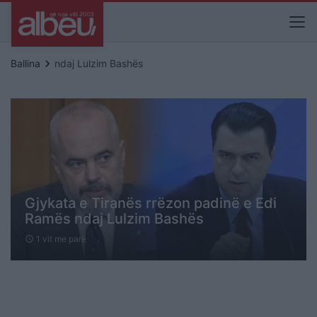
keyboard_arrow_right
Ballina
ndaj Lulzim Bashës
Gjykata e Tiranës rrëzon padinë e Edi
Ramës ndaj Lulzim Bashës
1 vit me parë
schedule