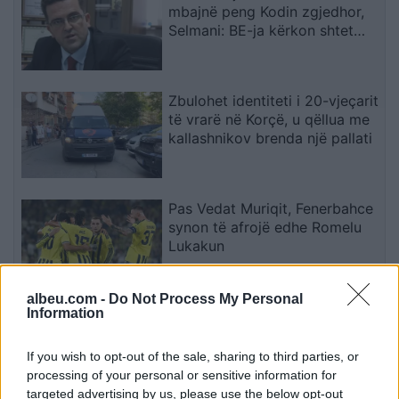
mbajnë peng Kodin zgjedhor,
Selmani: BE-ja kërkon shtet
ligjor funksional
Zbulohet identiteti i 20-vjeçarit
të vrarë në Korçë, u qëllua me
kallashnikov brenda një pallati
Pas Vedat Muriqit, Fenerbahce
synon të afrojë edhe Romelu
Lukakun
albeu.com -
Do Not Process My Personal
Information
Bajqinovci: Opozita dëshiron të
qëndrojë për
Kryeparlamentarin, por të
If you wish to opt-out of the sale, sharing to third parties, or
largohet për Presidentin
processing of your personal or sensitive information for
targeted advertising by us, please use the below opt-out