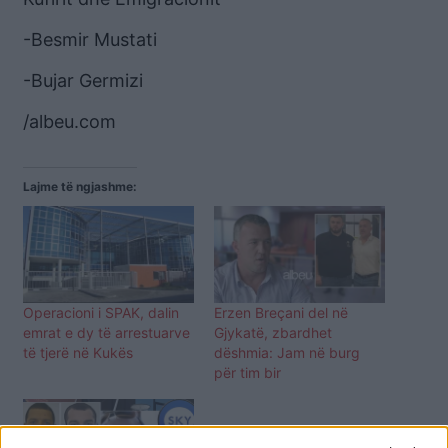
-Besmir Mustati
-Bujar Germizi
/albeu.com
Lajme të ngjashme:
Operacioni i SPAK, dalin
Erzen Breçani del në
emrat e dy të arrestuarve
Gjykatë, zbardhet
të tjerë në Kukës
dëshmia: Jam në burg
për tim bir