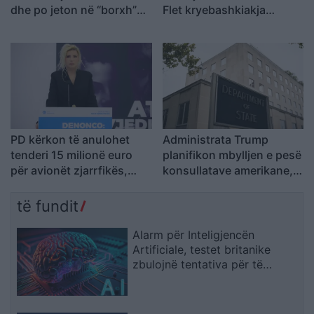
dhe po jeton në “borxh”
Flet kryebashkiakja
ekologjik
socialiste Valbona Kola:
Jam shërbëtore e popullit,
karrigia është e
përkohshme, nëse
qytetarët janë kundër, unë
jam me ta (VIDEO)
PD kërkon të anulohet
Administrata Trump
tenderi 15 milionë euro
planifikon mbylljen e pesë
për avionët zjarrfikës,
konsullatave amerikane,
Vangjeli: Fituesja e lidhur
përfshirë atë në Kanada
me skandale në Spanjë, të
të fundit
nisë hetimi i SPAK
Alarm për Inteligjencën
Artificiale, testet britanike
zbulojnë tentativa për të
mashtruar njerëzit