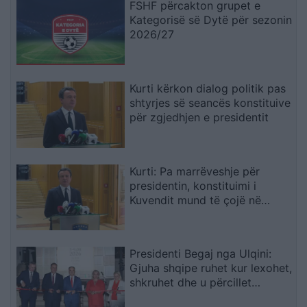
FSHF përcakton grupet e
Kategorisë së Dytë për sezonin
2026/27
Kurti kërkon dialog politik pas
shtyrjes së seancës konstituive
për zgjedhjen e presidentit
Kurti: Pa marrëveshje për
presidentin, konstituimi i
Kuvendit mund të çojë në
shpërndarjen e tij
Presidenti Begaj nga Ulqini:
Gjuha shqipe ruhet kur lexohet,
shkruhet dhe u përcillet
fëmijëve