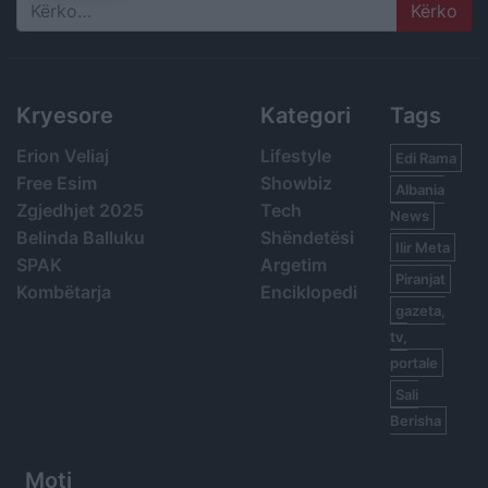
Search
Kryesore
Kategori
Tags
Erion Veliaj
Lifestyle
Edi Rama
Free Esim
Showbiz
Albania
Zgjedhjet 2025
Tech
News
Belinda Balluku
Shëndetësi
Ilir Meta
SPAK
Argetim
Piranjat
Kombëtarja
Enciklopedi
gazeta,
tv,
portale
Sali
Berisha
Moti