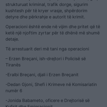
strukturuat kriminal, trafik dorge, sigurim
kushtesh për të kryer vrasje, shpërdorim
detyre dhe përkrahje e autorit të krimit.
Operacioni është ende në vijim dhe pritet që të
ketë një njoftim zyrtar për të dhënë më shumë
detaje.
Të arrestuarit deri më tani nga operacioni
– Erzen Breçani, ish-drejtori i Policisë së
Tiranës
-Eralbi Breçani, djali i Erzen Breçanit
-Dedan Gjoni, Shefi i Krimeve në Komisariatin
numër 6
-Jonida Babameto, oficere e Drejtorisë së
Kufirit dhe Emigracionit