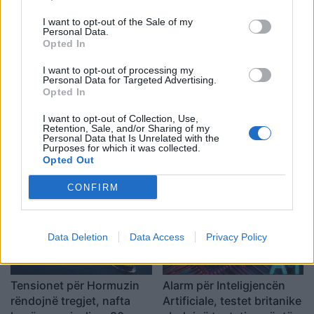
I want to opt-out of the Sale of my
Personal Data.
Shtuar
më
21.11.2023 09:41
Opted In
Tags:
,
Besmir Mustati Bujar Germizi
Dedan
I want to opt-out of processing my
,
Personal Data for Targeted Advertising.
Gjoni
erzen brecani
Opted In
I want to opt-out of Collection, Use,
Retention, Sale, and/or Sharing of my
Personal Data that Is Unrelated with the
Purposes for which it was collected.
Opted Out
CONFIRM
Data Deletion
Data Access
Privacy Policy
Tensionet për Hormuzin
Alarm për Inteligjencën
rëndojnë tregjet, nafta
Artificiale, testet britanike