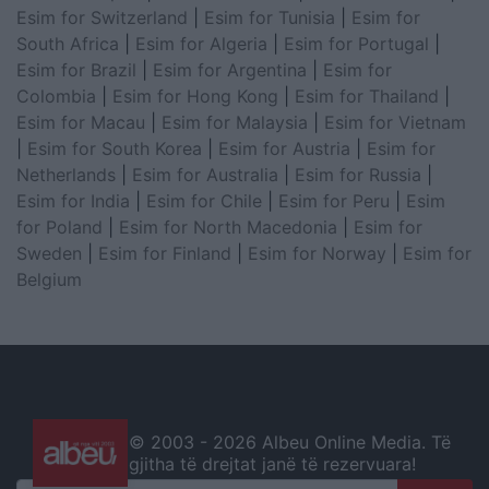
Esim for Switzerland
|
Esim for Tunisia
|
Esim for
South Africa
|
Esim for Algeria
|
Esim for Portugal
|
Esim for Brazil
|
Esim for Argentina
|
Esim for
Colombia
|
Esim for Hong Kong
|
Esim for Thailand
|
Esim for Macau
|
Esim for Malaysia
|
Esim for Vietnam
|
Esim for South Korea
|
Esim for Austria
|
Esim for
Netherlands
|
Esim for Australia
|
Esim for Russia
|
Esim for India
|
Esim for Chile
|
Esim for Peru
|
Esim
for Poland
|
Esim for North Macedonia
|
Esim for
Sweden
|
Esim for Finland
|
Esim for Norway
|
Esim for
Belgium
© 2003 -
2026 Albeu Online Media. Të
gjitha të drejtat janë të rezervuara!