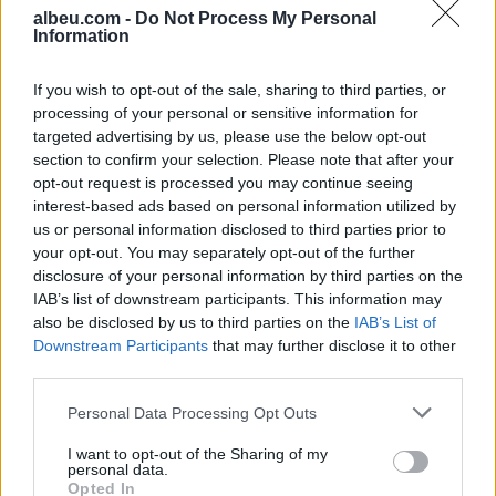
albeu.com -
Do Not Process My Personal
Information
EMRAT/ “Metamorfoza 2”
– Jepet PRETENCA: Ja sa
If you wish to opt-out of the sale, sharing to third parties, or
vite burg kërkon SPAK
processing of your personal or sensitive information for
për ish-Shefin e Krimeve
targeted advertising by us, please use the below opt-out
Dedan Gjoni dhe 5 të
section to confirm your selection. Please note that after your
akuzuarit e tjerë
opt-out request is processed you may continue seeing
interest-based ads based on personal information utilized by
us or personal information disclosed to third parties prior to
your opt-out. You may separately opt-out of the further
disclosure of your personal information by third parties on the
IAB’s list of downstream participants. This information may
also be disclosed by us to third parties on the
IAB’s List of
Downstream Participants
that may further disclose it to other
third parties.
Personal Data Processing Opt Outs
I want to opt-out of the Sharing of my
personal data.
Opted In