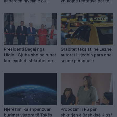
kapërcen nivelin e 80
zbulojnë tentativa për të
dollarëve
mashtruar njerëzit
Presidenti Begaj nga
Grabitet taksisti në Lezhë,
Ulqini: Gjuha shqipe ruhet
autorët i vjedhin para dhe
kur lexohet, shkruhet dhe
sende personale
u përcillet fëmijëve
Njerëzimi ka shpenzuar
Propozimi i PS për
burimet vjetore të Tokës
shkrirjen e Bashkisë Klos/