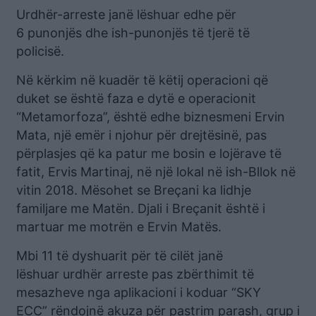
Urdhër-arreste janë lëshuar edhe për
6 punonjës dhe ish-punonjës të tjerë të
policisë.
Në kërkim në kuadër të këtij operacioni që
duket se është faza e dytë e operacionit
“Metamorfoza”, është edhe biznesmeni Ervin
Mata, një emër i njohur për drejtësinë, pas
përplasjes që ka patur me bosin e lojërave të
fatit, Ervis Martinaj, në një lokal në ish-Bllok në
vitin 2018. Mësohet se Breçani ka lidhje
familjare me Matën. Djali i Breçanit është i
martuar me motrën e Ervin Matës.
Mbi 11 të dyshuarit për të cilët janë
lëshuar urdhër arreste pas zbërthimit të
mesazheve nga aplikacioni i koduar “SKY
ECC” rëndojnë akuza për pastrim parash, grup i