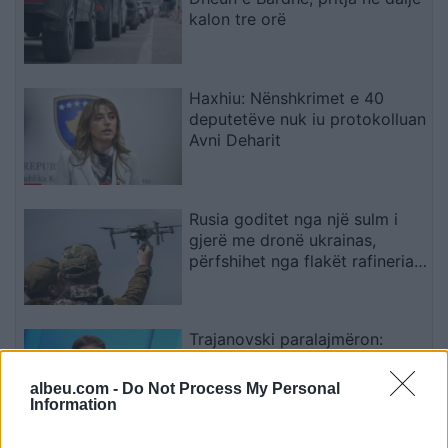
kalon tre orë
Haxhiu: Nënshkrimet e 40
deputetëve nuk iu protokolluan
Avni Deharit
Rusia goditet nga një sulm i
gjerë me dronë ukrainas,
përfshihet nga flakët rafineria
dhe plagosen 5 persona
Trajanovski paralajmëron:
Ndotja e ujit në Gostivar mund
të sjellë raste hepatiti
albeu.com -
Do Not Process My Personal
Information