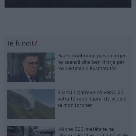
të fundit
Haziri konfirmon pjesëmarrjen
në seancë dhe bën thirrje për
respektimin e Kushtetutës
Bilanci i zjarreve në vend: 23
vatra të raportuara, dy vijojnë
të monitorohen
Kolonë 500-metërshe në
Dheun e Bardhë, pritja në dalje