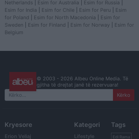
Netherlands
|
Esim for Australia
|
Esim for Russia
|
Esim for India
|
Esim for Chile
|
Esim for Peru
|
Esim
for Poland
|
Esim for North Macedonia
|
Esim for
Sweden
|
Esim for Finland
|
Esim for Norway
|
Esim for
Belgium
© 2003 -
2026 Albeu Online Media. Të
gjitha të drejtat janë të rezervuara!
Search
Kryesore
Kategori
Tags
Erion Veliaj
Lifestyle
Edi Rama