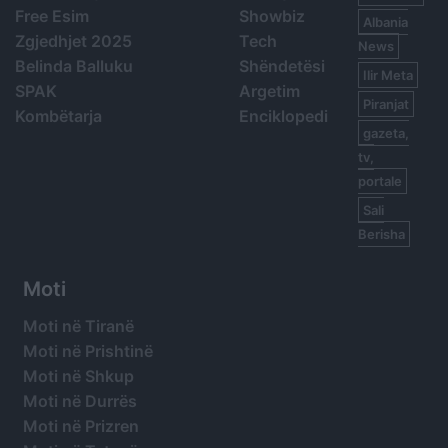
Free Esim
Showbiz
Albania
Zgjedhjet 2025
Tech
News
Belinda Balluku
Shëndetësi
Ilir Meta
SPAK
Argetim
Piranjat
Kombëtarja
Enciklopedi
gazeta,
tv,
portale
Sali
Berisha
Moti
Moti në Tiranë
Moti në Prishtinë
Moti në Shkup
Moti në Durrës
Moti në Prizren