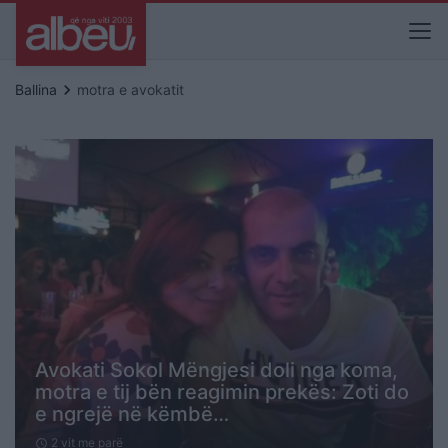
keyboard_arrow_right
Ballina
motra e avokatit
Avokati Sokol Mëngjesi doli nga koma,
motra e tij bën reagimin prekës: Zoti do
e ngrejë në këmbë…
2 vit me parë
schedule