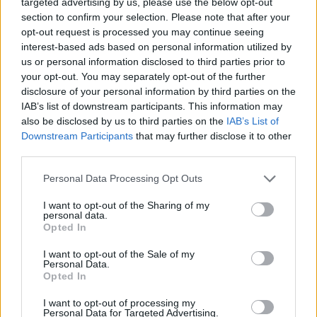
targeted advertising by us, please use the below opt-out
section to confirm your selection. Please note that after your
opt-out request is processed you may continue seeing
interest-based ads based on personal information utilized by
us or personal information disclosed to third parties prior to
your opt-out. You may separately opt-out of the further
disclosure of your personal information by third parties on the
IAB’s list of downstream participants. This information may
also be disclosed by us to third parties on the
IAB’s List of
Downstream Participants
that may further disclose it to other
third parties.
Personal Data Processing Opt Outs
I want to opt-out of the Sharing of my
personal data.
Opted In
I want to opt-out of the Sale of my
Personal Data.
Opted In
Esim for Global
|
Esim for Europe
|
Esim for Caribbean
|
Esim for USA
|
Esim for Italy
|
Esim for Spain
|
Esim
I want to opt-out of processing my
Personal Data for Targeted Advertising.
for Turkey
|
Esim for Germany
|
Esim for Greece
|
Esim