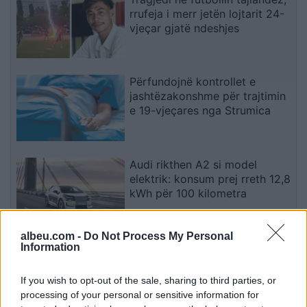
rrufeja i merr jetën lojtarit 24-
vjeçar gjatë ndeshjes
Përfundojnë kontrollet e
jashtëzakonshme për trajtimin
e 19-vjeçares nga Strumica
Audi rikthen A2 si model
elektrik: konsum prej rreth 12,8
kWh për 100 kilometra
albeu.com -
Do Not Process My Personal
Lamborghini rikthen
Information
frymëzimin e Miura-s në një
seri speciale prej 99 makinash
If you wish to opt-out of the sale, sharing to third parties, or
processing of your personal or sensitive information for