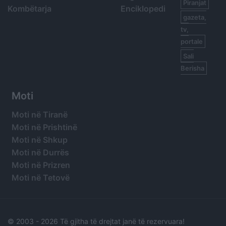
Piranjat
Kombëtarja
Enciklopedi
gazeta,
tv,
portale
Sali
Berisha
Moti
Moti në Tiranë
Moti në Prishtinë
Moti në Shkup
Moti në Durrës
Moti në Prizren
Moti në Tetovë
© 2003 -
2026 Të gjitha të drejtat janë të rezervuara!