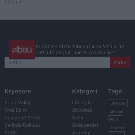
Belgium
© 2003 -
2026 Albeu Online Media. Të
gjitha të drejtat janë të rezervuara!
Search
Kryesore
Kategori
Tags
Erion Veliaj
Lifestyle
Edi Rama
Free Esim
Showbiz
Albania
Zgjedhjet 2025
Tech
News
Belinda Balluku
Shëndetësi
Ilir Meta
SPAK
Argetim