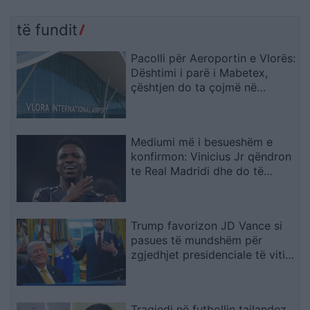
të fundit
Pacolli për Aeroportin e Vlorës:
Dështimi i parë i Mabetex,
çështjen do ta çojmë në
arbitrazh dhe drejtësi
Mediumi më i besueshëm e
konfirmon: Vinicius Jr qëndron
te Real Madridi dhe do të
firmosë kontratë
gjashtëvjeçare
Trump favorizon JD Vance si
pasues të mundshëm për
zgjedhjet presidenciale të vitit
2028, sipas “The Washington
Post
Tragjedi në futbollin tajlandez,