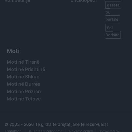
Kombëtarja
Enciklopedi
gazeta,
tv,
portale
Sali
Berisha
Moti
Moti në Tiranë
Moti në Prishtinë
Moti në Shkup
Moti në Durrës
Moti në Prizren
Moti në Tetovë
© 2003 -
2026 Të gjitha të drejtat janë të rezervuara!
Kontaktoni
Kushtet e Përdorimit
Privacy Policy
Powered by: