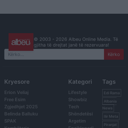
© 2003 -
2026 Albeu Online Media. Të
gjitha të drejtat janë të rezervuara!
Search
Kryesore
Kategori
Tags
Erion Veliaj
Lifestyle
Edi Rama
Free Esim
Showbiz
Albania
Zgjedhjet 2025
Tech
News
Belinda Balluku
Shëndetësi
Ilir Meta
SPAK
Argetim
Piranjat