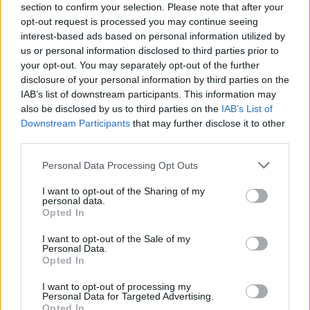
section to confirm your selection. Please note that after your
opt-out request is processed you may continue seeing
interest-based ads based on personal information utilized by
us or personal information disclosed to third parties prior to
your opt-out. You may separately opt-out of the further
disclosure of your personal information by third parties on the
IAB’s list of downstream participants. This information may
also be disclosed by us to third parties on the
IAB’s List of
Downstream Participants
that may further disclose it to other
third parties.
Personal Data Processing Opt Outs
I want to opt-out of the Sharing of my
personal data.
Opted In
I want to opt-out of the Sale of my
Personal Data.
Opted In
Esim for Global
|
Esim for Europe
|
Esim for Caribbean
|
Esim for USA
|
Esim for Italy
|
Esim for Spain
|
Esim
I want to opt-out of processing my
for Turkey
|
Esim for Germany
|
Esim for Greece
|
Esim
Personal Data for Targeted Advertising.
Opted In