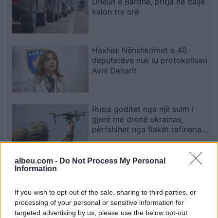
Dheun e Bardhë, pritja në dalje
kalon tre orë
Haxhiu: Nënshkrimet e 40
deputetëve nuk iu protokolluan
Avni Deharit
Rusia goditet nga një sulm i
gjerë me dronë ukrainas,
përfshihet nga flakët rafineria
dhe plagosen 5 persona
albeu.com -
Do Not Process My Personal
Trajanovski paralajmëron:
Information
Ndotja e ujit në Gostivar mund
të sjellë raste hepatiti
If you wish to opt-out of the sale, sharing to third parties, or
processing of your personal or sensitive information for
targeted advertising by us, please use the below opt-out