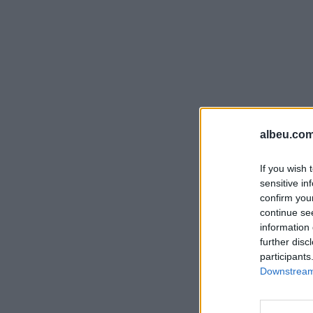
albeu.com
If you wish 
sensitive in
confirm you
continue se
information 
further disc
participants
Downstream 