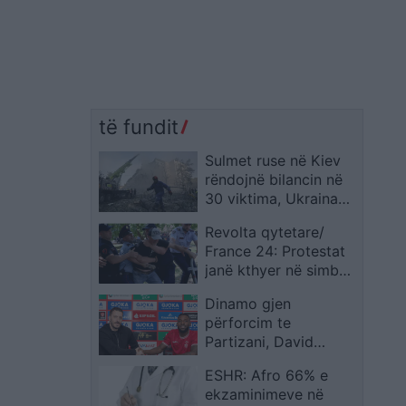
të fundit
Sulmet ruse në Kiev
rëndojnë bilancin në
30 viktima, Ukraina
shpall zi, Zelensky: Në
Revolta qytetare/
shënjestër janë
France 24: Protestat
objektivat politike
janë kthyer në simbol
të pakënaqësisë ndaj
Dinamo gjen
qeverisë, protestuesit
përforcim te
kërkojnë dorëheqjen e
Partizani, David
kryeministrit Rama
Fadairo drejt huazimit
ESHR: Afro 66% e
për ndeshjet e
ekzaminimeve në
Conference League