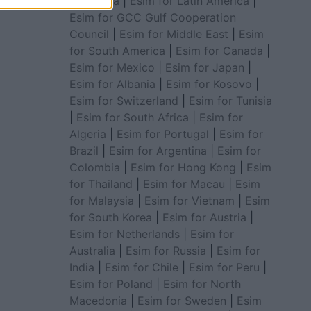
for Africa
|
Esim for Latin America
|
Esim for GCC Gulf Cooperation
Council
|
Esim for Middle East
|
Esim
for South America
|
Esim for Canada
|
Esim for Mexico
|
Esim for Japan
|
Esim for Albania
|
Esim for Kosovo
|
Esim for Switzerland
|
Esim for Tunisia
|
Esim for South Africa
|
Esim for
Algeria
|
Esim for Portugal
|
Esim for
Brazil
|
Esim for Argentina
|
Esim for
Colombia
|
Esim for Hong Kong
|
Esim
for Thailand
|
Esim for Macau
|
Esim
for Malaysia
|
Esim for Vietnam
|
Esim
for South Korea
|
Esim for Austria
|
Esim for Netherlands
|
Esim for
Australia
|
Esim for Russia
|
Esim for
India
|
Esim for Chile
|
Esim for Peru
|
Esim for Poland
|
Esim for North
Macedonia
|
Esim for Sweden
|
Esim