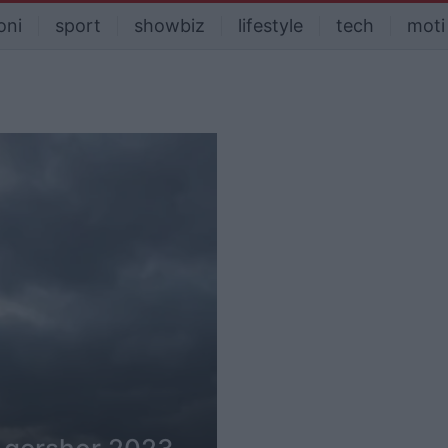
oni
sport
showbiz
lifestyle
tech
moti