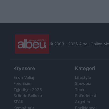
© 2003 -
2026 Albeu Online Medi
Kryesore
Kategori
Erion Veliaj
Lifestyle
Free Esim
Showbiz
Zgjedhjet 2025
Tech
Belinda Balluku
Shëndetësi
SPAK
Argetim
Kombëtarja
Enciklopedi