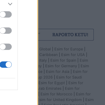
Esim for Global
|
Esim for Europe
|
Esim for Caribbean
|
Esim for USA
|
Esim for Italy
|
Esim for Spain
|
Esim
for Turkey
|
Esim for Germany
|
Esim
for Greece
|
Esim for Asia
|
Esim for
World Cup 2026
|
Esim for Saudi
Arabia
|
Esim for Egypt
|
Esim for
United Arab Emirates
|
Esim for
Balkans
|
Esim for Morocco
|
Esim for
China
|
Esim for United Kingdom
|
Esim