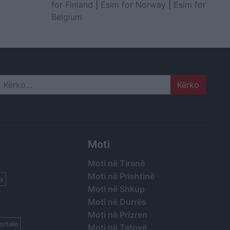
for Finland
|
Esim for Norway
|
Esim for
Belgium
Search
Moti
Moti në Tiranë
Moti në Prishtinë
s
Moti në Shkup
Moti në Durrës
Moti në Prizren
ortale
Moti në Tetovë