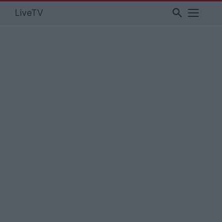
search
LiveTV