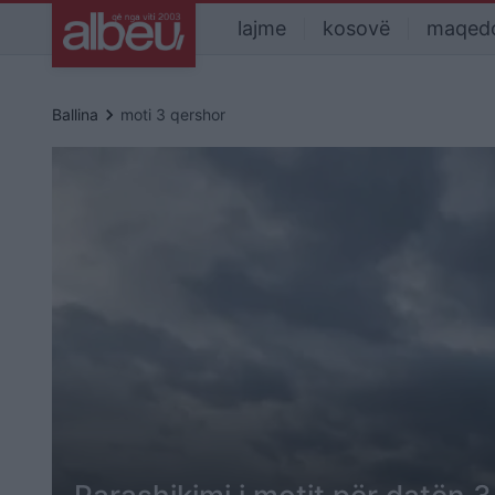
lajme
kosovë
maqed
keyboard_arrow_right
Ballina
moti 3 qershor