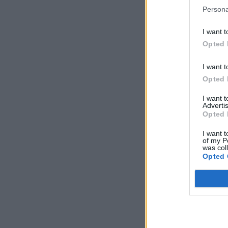
Persona
I want t
Opted 
I want t
Opted 
I want 
Advertis
Opted 
I want t
of my P
was col
Opted 