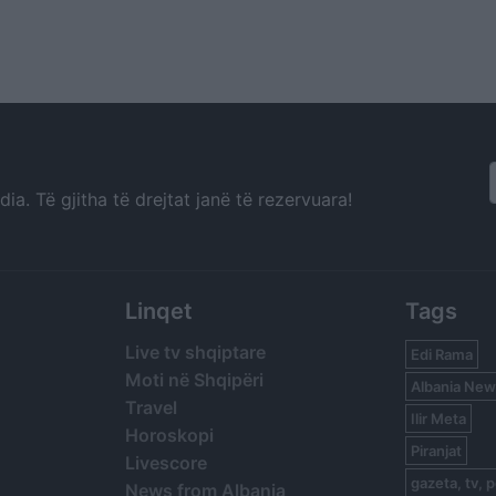
a. Të gjitha të drejtat janë të rezervuara!
Linqet
Tags
Live tv shqiptare
Edi Rama
Moti në Shqipëri
Albania New
Travel
Ilir Meta
Horoskopi
Piranjat
Livescore
gazeta, tv, p
News from Albania