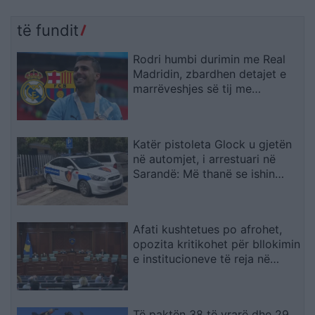
të fundit
Rodri humbi durimin me Real
Madridin, zbardhen detajet e
marrëveshjes së tij me
Barcelonën
Katër pistoleta Glock u gjetën
në automjet, i arrestuari në
Sarandë: Më thanë se ishin
lodra
Afati kushtetues po afrohet,
opozita kritikohet për bllokimin
e institucioneve të reja në
Kosovë
Të paktën 38 të vrarë dhe 29