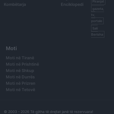
Piranjat
Kombëtarja
Enciklopedi
gazeta,
tv,
portale
Sali
Berisha
Moti
Moti në Tiranë
Moti në Prishtinë
Moti në Shkup
Moti në Durrës
Moti në Prizren
Moti në Tetovë
© 2003 -
2026 Të gjitha të drejtat janë të rezervuara!