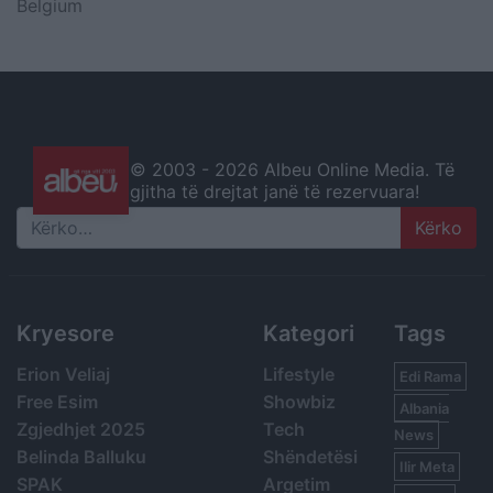
Belgium
© 2003 -
2026 Albeu Online Media. Të
gjitha të drejtat janë të rezervuara!
Search
Kryesore
Kategori
Tags
Erion Veliaj
Lifestyle
Edi Rama
Free Esim
Showbiz
Albania
Zgjedhjet 2025
Tech
News
Belinda Balluku
Shëndetësi
Ilir Meta
SPAK
Argetim