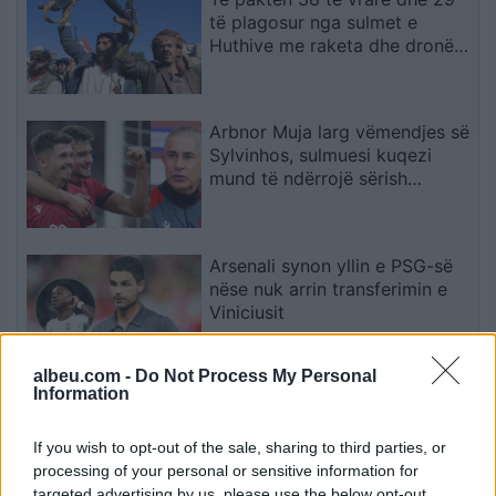
të plagosur nga sulmet e
Huthive me raketa dhe dronë
kundër ushtrisë së Jemenit
Arbnor Muja larg vëmendjes së
Sylvinhos, sulmuesi kuqezi
mund të ndërrojë sërish
skuadër
Arsenali synon yllin e PSG-së
nëse nuk arrin transferimin e
Viniciusit
albeu.com -
Do Not Process My Personal
Information
Shkodër, ndërron jetë në spital
49-vjeçarja, dyshime për
konsumimin e një sasie të
If you wish to opt-out of the sale, sharing to third parties, or
madhe ilaçesh
processing of your personal or sensitive information for
targeted advertising by us, please use the below opt-out