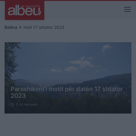
keyboard_arrow_right
Ballina
moti 17 shtator 2023
Parashikimi i motit për datën 17 shtator
2023
3 vit me parë
schedule