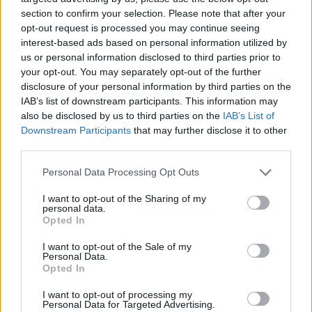
section to confirm your selection. Please note that after your
opt-out request is processed you may continue seeing
interest-based ads based on personal information utilized by
us or personal information disclosed to third parties prior to
your opt-out. You may separately opt-out of the further
disclosure of your personal information by third parties on the
IAB’s list of downstream participants. This information may
also be disclosed by us to third parties on the
IAB’s List of
Downstream Participants
that may further disclose it to other
third parties.
Personal Data Processing Opt Outs
I want to opt-out of the Sharing of my
personal data.
Opted In
I want to opt-out of the Sale of my
Personal Data.
Opted In
Esim for Global
|
Esim for Europe
|
Esim for Caribbean
|
Esim for USA
|
Esim for Italy
|
Esim for Spain
|
Esim
I want to opt-out of processing my
Personal Data for Targeted Advertising.
for Turkey
|
Esim for Germany
|
Esim for Greece
|
Esim