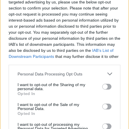
targeted advertising by us, please use the below opt-out
section to confirm your selection. Please note that after your
opt-out request is processed you may continue seeing
interest-based ads based on personal information utilized by
us or personal information disclosed to third parties prior to
your opt-out. You may separately opt-out of the further
disclosure of your personal information by third parties on the
IAB’s list of downstream participants. This information may
also be disclosed by us to third parties on the
IAB’s List of
Downstream Participants
that may further disclose it to other
third parties.
Personal Data Processing Opt Outs
I want to opt-out of the Sharing of my
personal data.
Opted In
I want to opt-out of the Sale of my
Personal Data.
Opted In
Esim for Global
|
Esim for Europe
|
Esim for Caribbean
I want to opt-out of processing my
|
Esim for USA
|
Esim for Italy
|
Esim for Spain
|
Esim
Personal Data for Targeted Advertising.