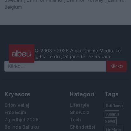
Sweden
|
Esim for Finland
|
Esim for Norway
|
Esim for
Belgium
© 2003 -
2026 Albeu Online Media. Të
gjitha të drejtat janë të rezervuara!
Search
Kryesore
Kategori
Tags
Erion Veliaj
Lifestyle
Edi Rama
Free Esim
Showbiz
Albania
Zgjedhjet 2025
Tech
News
Belinda Balluku
Shëndetësi
Ilir Meta