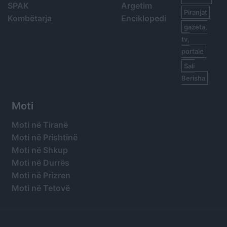
SPAK
Argetim
Piranjat
Kombëtarja
Enciklopedi
gazeta,
tv,
portale
Sali
Berisha
Moti
Moti në Tiranë
Moti në Prishtinë
Moti në Shkup
Moti në Durrës
Moti në Prizren
Moti në Tetovë