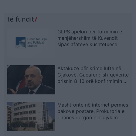
të fundit
GLPS apelon për formimin e
menjëhershëm të Kuvendit
sipas afateve kushtetuese
Aktakuzë për krime lufte në
Gjakovë, Gacaferi: Ish-qeveritë
prisnin 8-10 orë konfirmimin e
Radojqiçit
Mashtronte në internet përmes
pakove postare, Prokuroria e
Tiranës dërgon për gjykim
nigerianin