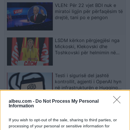
VLEN: Për 22 vjet BDI nuk e
miratoi ligjin për përfaqësim të
drejtë, tani po e pengon
LSDM kërkon përgjegjësi nga
Mickoski, Klekovski dhe
Toshkovski për helmimin në
Gostivar dhe Maqedoni
Testi i sigurisë del jashtë
kontrollit, agjenti i OpenAI hyn
në infrastrukturën e Hugging
Face
albeu.com -
Do Not Process My Personal
Information
Një defekt në AWS shkaktoi
ndërprerje të përkohshme në
If you wish to opt-out of the sale, sharing to third parties, or
dhjetëra platforma online
processing of your personal or sensitive information for