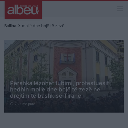
keyboard_arrow_right
Ballina
mollë dhe bojë të zezë
Përshkallëzohet tubimi, protestuesit
hedhin mollë dhe bojë të zezë në
drejtim të bashkisë Tiranë
2 vit me parë
schedule