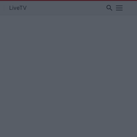
search
LiveTV