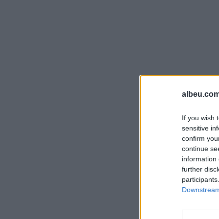
albeu.com
If you wish 
sensitive in
confirm you
continue se
information 
further disc
participants
Downstream 