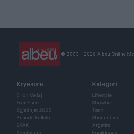
© 2003 -
2026 Albeu Online Medi
Kryesore
Kategori
Erion Veliaj
Lifestyle
Free Esim
Showbiz
Zgjedhjet 2025
Tech
Belinda Balluku
Shëndetësi
SPAK
Argetim
Kombëtarja
Enciklopedi