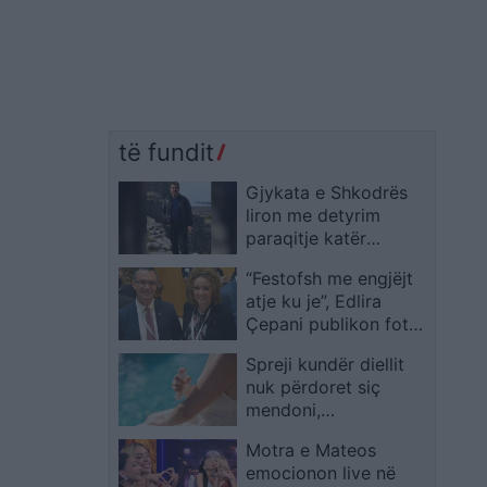
të fundit
Gjykata e Shkodrës
liron me detyrim
paraqitje katër
efektivët e FNSH-së
“Festofsh me engjëjt
të arrestuar pas
atje ku je”, Edlira
arratisjes së Hasan
Çepani publikon foton
Verracakut
me të shoqin e ndjerë,
Spreji kundër diellit
mesazhi prekës për
nuk përdoret siç
Bogdanin në ditën e tij
mendoni,
të lindjes
dermatologët
Motra e Mateos
tregojnë gabimet që
emocionon live në
mund t’ju kushtojnë