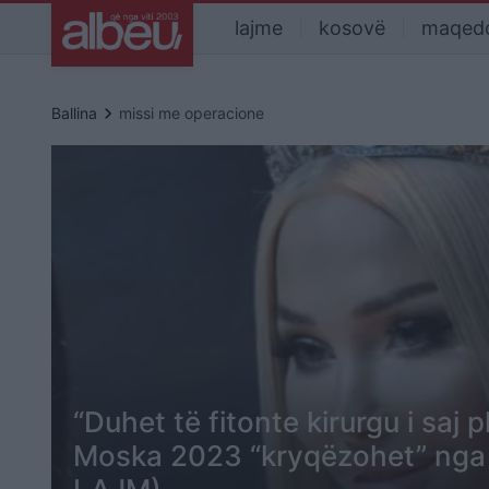
lajme
kosovë
maqed
keyboard_arrow_right
Ballina
missi me operacione
“Duhet të fitonte kirurgu i saj p
Moska 2023 “kryqëzohet” nga