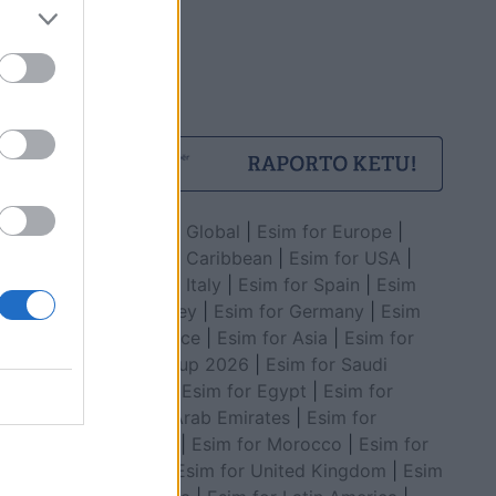
Esim for Global
|
Esim for Europe
|
Esim for Caribbean
|
Esim for USA
|
Esim for Italy
|
Esim for Spain
|
Esim
for Turkey
|
Esim for Germany
|
Esim
for Greece
|
Esim for Asia
|
Esim for
World Cup 2026
|
Esim for Saudi
Arabia
|
Esim for Egypt
|
Esim for
United Arab Emirates
|
Esim for
Balkans
|
Esim for Morocco
|
Esim for
China
|
Esim for United Kingdom
|
Esim