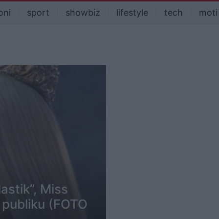
oni
sport
showbiz
lifestyle
tech
moti
lastik”, Miss
 publiku (FOTO