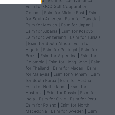
for Africa
|
Esim for Latin America
|
Esim for GCC Gulf Cooperation
Council
|
Esim for Middle East
|
Esim
for South America
|
Esim for Canada
|
Esim for Mexico
|
Esim for Japan
|
Esim for Albania
|
Esim for Kosovo
|
Esim for Switzerland
|
Esim for Tunisia
|
Esim for South Africa
|
Esim for
Algeria
|
Esim for Portugal
|
Esim for
Brazil
|
Esim for Argentina
|
Esim for
Colombia
|
Esim for Hong Kong
|
Esim
for Thailand
|
Esim for Macau
|
Esim
for Malaysia
|
Esim for Vietnam
|
Esim
for South Korea
|
Esim for Austria
|
Esim for Netherlands
|
Esim for
Australia
|
Esim for Russia
|
Esim for
India
|
Esim for Chile
|
Esim for Peru
|
Esim for Poland
|
Esim for North
Macedonia
|
Esim for Sweden
|
Esim