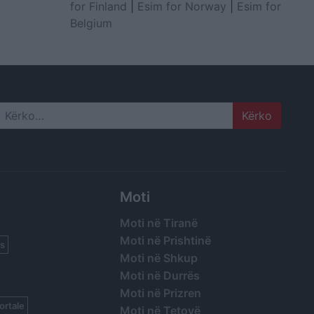
for Finland
|
Esim for Norway
|
Esim for
Belgium
Search
Moti
Moti në Tiranë
Moti në Prishtinë
s
Moti në Shkup
Moti në Durrës
Moti në Prizren
ortale
Moti në Tetovë