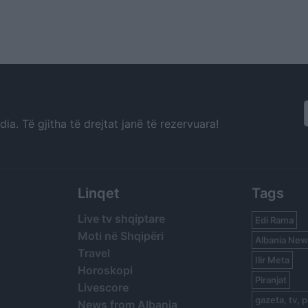
a. Të gjitha të drejtat janë të rezervuara!
Linqet
Tags
Live tv shqiptare
Edi Rama
Moti në Shqipëri
Albania New
Travel
Ilir Meta
Horoskopi
Piranjat
Livescore
gazeta, tv, p
News from Albania