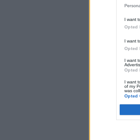
Persona
I want t
Opted 
I want t
Opted 
I want 
Advertis
Opted 
I want t
of my P
was col
Opted 