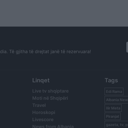
a. Të gjitha të drejtat janë të rezervuara!
Linqet
Tags
Live tv shqiptare
Edi Rama
Moti në Shqipëri
Albania New
Travel
Ilir Meta
Horoskopi
Piranjat
Livescore
gazeta, tv, p
News from Albania