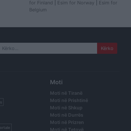
for Finland
|
Esim for Norway
|
Esim for
Belgium
Search
Moti
Moti në Tiranë
Moti në Prishtinë
s
Moti në Shkup
Moti në Durrës
Moti në Prizren
ortale
Moti në Tetovë