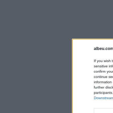
albeu.com
If you wish 
sensitive in
confirm you
continue se
information 
further disc
participants
Downstream 