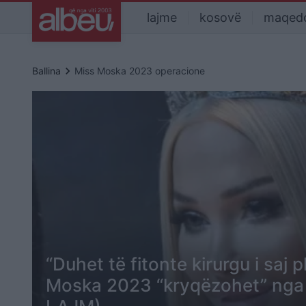
lajme
kosovë
maqed
keyboard_arrow_right
Ballina
Miss Moska 2023 operacione
“Duhet të fitonte kirurgu i saj p
Moska 2023 “kryqëzohet” nga