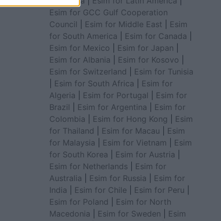
for Africa
|
Esim for Latin America
|
Esim for GCC Gulf Cooperation
Council
|
Esim for Middle East
|
Esim
for South America
|
Esim for Canada
|
Esim for Mexico
|
Esim for Japan
|
Esim for Albania
|
Esim for Kosovo
|
Esim for Switzerland
|
Esim for Tunisia
|
Esim for South Africa
|
Esim for
Algeria
|
Esim for Portugal
|
Esim for
Brazil
|
Esim for Argentina
|
Esim for
Colombia
|
Esim for Hong Kong
|
Esim
for Thailand
|
Esim for Macau
|
Esim
for Malaysia
|
Esim for Vietnam
|
Esim
for South Korea
|
Esim for Austria
|
Esim for Netherlands
|
Esim for
Australia
|
Esim for Russia
|
Esim for
India
|
Esim for Chile
|
Esim for Peru
|
Esim for Poland
|
Esim for North
Macedonia
|
Esim for Sweden
|
Esim