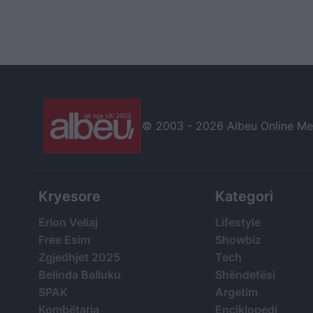
© 2003 -
2026 Albeu Online Medi
Kryesore
Kategori
Erion Veliaj
Lifestyle
Free Esim
Showbiz
Zgjedhjet 2025
Tech
Belinda Balluku
Shëndetësi
SPAK
Argetim
Kombëtarja
Enciklopedi