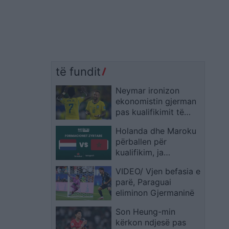
të fundit
Neymar ironizon
ekonomistin gjerman
pas kualifikimit të
Brazilit: Provoje sërish
Holanda dhe Maroku
në Botërorin e
përballen për
ardhshëm
kualifikim, ja
formacionet zyrtare
VIDEO/ Vjen befasia e
parë, Paraguai
eliminon Gjermaninë
Son Heung-min
kërkon ndjesë pas