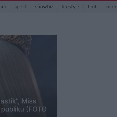
oni
sport
showbiz
lifestyle
tech
moti
lastik”, Miss
 publiku (FOTO