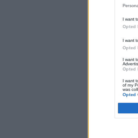
Persona
I want t
Opted 
I want t
Opted 
I want 
Advertis
Opted 
I want t
of my P
was col
Opted 