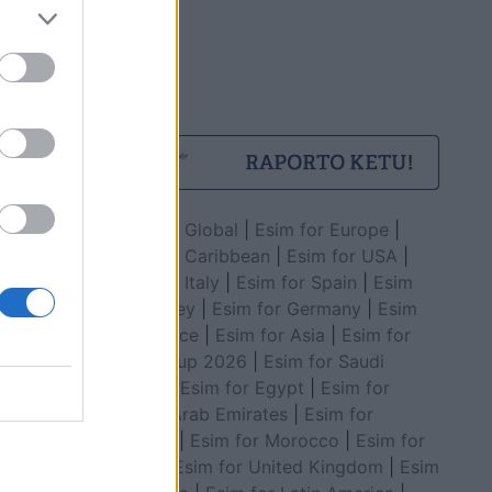
Esim for Global
|
Esim for Europe
|
Esim for Caribbean
|
Esim for USA
|
Esim for Italy
|
Esim for Spain
|
Esim
for Turkey
|
Esim for Germany
|
Esim
for Greece
|
Esim for Asia
|
Esim for
World Cup 2026
|
Esim for Saudi
Arabia
|
Esim for Egypt
|
Esim for
United Arab Emirates
|
Esim for
Balkans
|
Esim for Morocco
|
Esim for
China
|
Esim for United Kingdom
|
Esim