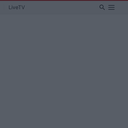
search
LiveTV