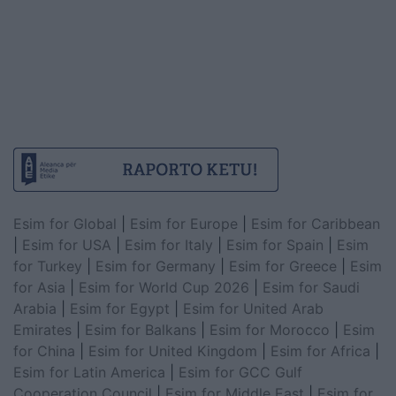
Esim for Global
|
Esim for Europe
|
Esim for Caribbean
|
Esim for USA
|
Esim for Italy
|
Esim for Spain
|
Esim
for Turkey
|
Esim for Germany
|
Esim for Greece
|
Esim
for Asia
|
Esim for World Cup 2026
|
Esim for Saudi
Arabia
|
Esim for Egypt
|
Esim for United Arab
Emirates
|
Esim for Balkans
|
Esim for Morocco
|
Esim
for China
|
Esim for United Kingdom
|
Esim for Africa
|
Esim for Latin America
|
Esim for GCC Gulf
Cooperation Council
|
Esim for Middle East
|
Esim for