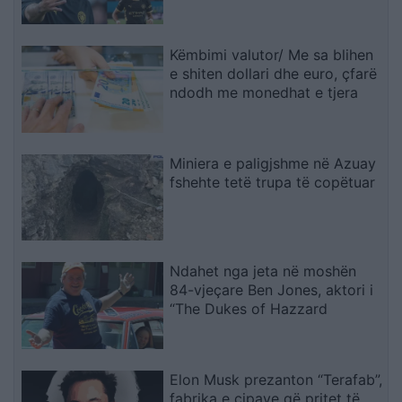
ardhmen
Këmbimi valutor/ Me sa blihen
e shiten dollari dhe euro, çfarë
ndodh me monedhat e tjera
Miniera e paligjshme në Azuay
fshehte tetë trupa të copëtuar
Ndahet nga jeta në moshën
84-vjeçare Ben Jones, aktori i
“The Dukes of Hazzard
Elon Musk prezanton “Terafab”,
fabrika e çipave që pritet të