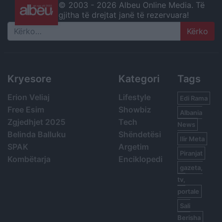
© 2003 -
2026 Albeu Online Media. Të
gjitha të drejtat janë të rezervuara!
Search
Kryesore
Kategori
Tags
Erion Veliaj
Lifestyle
Edi Rama
Free Esim
Showbiz
Albania
Zgjedhjet 2025
Tech
News
Belinda Balluku
Shëndetësi
Ilir Meta
SPAK
Argetim
Piranjat
Kombëtarja
Enciklopedi
gazeta,
tv,
portale
Sali
Berisha