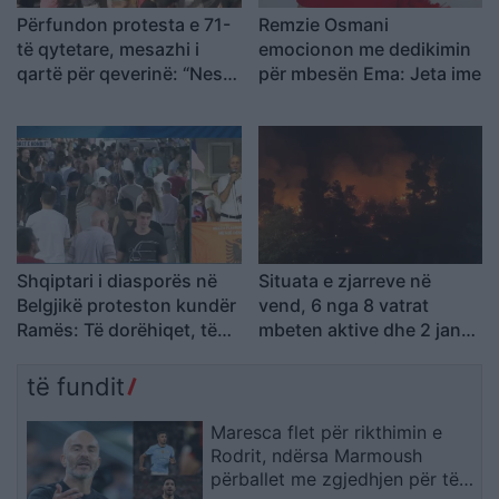
Përfundon protesta e 71-
Remzie Osmani
të qytetare, mesazhi i
emocionon me dedikimin
qartë për qeverinë: “Nesër
për mbesën Ema: Jeta ime
më shumë”, kërkohet
largimi i Ramës
Shqiptari i diasporës në
Situata e zjarreve në
Belgjikë proteston kundër
vend, 6 nga 8 vatrat
Ramës: Të dorëhiqet, të
mbeten aktive dhe 2 janë
rinjtë të drejtojnë
nën kontroll
Shqipërinë larg politikës
të fundit
së vjetër
Maresca flet për rikthimin e
Rodrit, ndërsa Marmoush
përballet me zgjedhjen për të