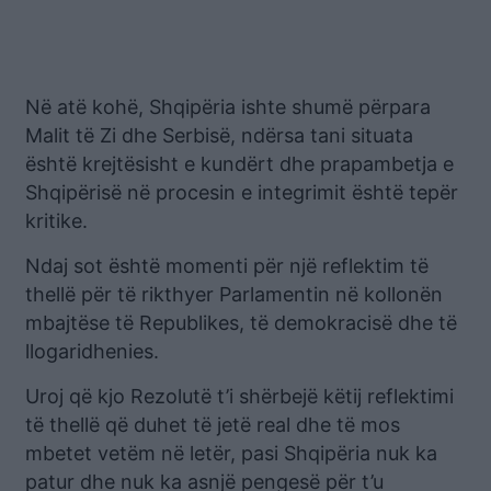
Në atë kohë, Shqipëria ishte shumë përpara
Malit të Zi dhe Serbisë, ndërsa tani situata
është krejtësisht e kundërt dhe prapambetja e
Shqipërisë në procesin e integrimit është tepër
kritike.
Ndaj sot është momenti për një reflektim të
thellë për të rikthyer Parlamentin në kollonën
mbajtëse të Republikes, të demokracisë dhe të
llogaridhenies.
Uroj që kjo Rezolutë t’i shërbejë këtij reflektimi
të thellë që duhet të jetë real dhe të mos
mbetet vetëm në letër, pasi Shqipëria nuk ka
patur dhe nuk ka asnjë pengesë për t’u