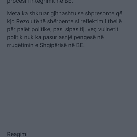
procesi i integrimit në BE.
Meta ka shkruar gjithashtu se shpresonte që
kjo Rezolutë të shërbente si reflektim i thellë
për palët politike, pasi sipas tij, veç vullnetit
politik nuk ka pasur asnjë pengesë në
rrugëtimin e Shqipërisë në BE.
Reagimi