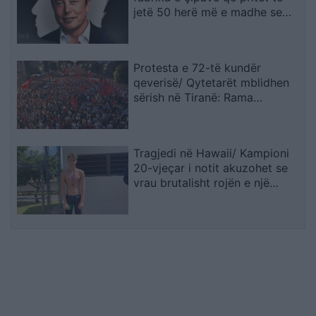
jetë 50 herë më e madhe se
Pentagoni
Protesta e 72-të kundër
qeverisë/ Qytetarët mblidhen
sërish në Tiranë: Rama
dorëhiqu, Shqipëria kërkon
revolucion
Tragjedi në Hawaii/ Kampioni
20-vjeçar i notit akuzohet se
vrau brutalisht rojën e një
resorti