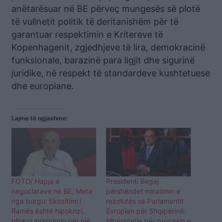
anëtarësuar në BE përveç mungesës së plotë
të vullnetit politik të deritanishëm për të
garantuar respektimin e Kritereve të
Kopenhagenit, zgjedhjeve të lira, demokracinë
funksionale, barazinë para ligjit dhe sigurinë
juridike, në respekt të standardeve kushtetuese
dhe europiane.
Lajme të ngjashme:
FOTO/ Hapja e
Presidenti Begaj
negociatave në BE, Meta
përshëndet miratimin e
nga burgu: Ekzaltimi i
rezolutës së Parlamentit
Ramës është hipokrizi,
Evropian për Shqipërinë:
bllokoi integrimin për një
Mbështetje për procesin e