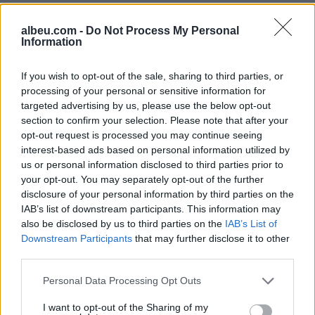
albeu.com -
Do Not Process My Personal
Information
If you wish to opt-out of the sale, sharing to third parties, or
Shtuar
më
14.05.2026 19:17
processing of your personal or sensitive information for
Tags:
,
meta
Rezoluta për integrimin e Shqipërisë
targeted advertising by us, please use the below opt-out
në BE
section to confirm your selection. Please note that after your
opt-out request is processed you may continue seeing
interest-based ads based on personal information utilized by
us or personal information disclosed to third parties prior to
your opt-out. You may separately opt-out of the further
disclosure of your personal information by third parties on the
IAB’s list of downstream participants. This information may
also be disclosed by us to third parties on the
IAB’s List of
Downstream Participants
that may further disclose it to other
third parties.
Personal Data Processing Opt Outs
I want to opt-out of the Sharing of my