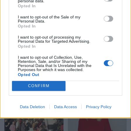
personal data.
Këmbimi valutor/ Me sa
Horoskopi 10 Gusht
Opted In
blihen e shiten dollari dhe
2026/ Cilat janë shenjat
euro, çfarë ndodh me
që favorizohen nga fati
I want to opt-out of the Sale of my
Personal Data.
monedhat e tjera
Opted In
I want to opt-out of processing my
Personal Data for Targeted Advertising.
Opted In
I want to opt-out of Collection, Use,
Retention, Sale, and/or Sharing of my
Personal Data that Is Unrelated with the
Purposes for which it was collected.
Zelensky rikonfirmon në
Vihet nën kontroll zjarri në
Opted Out
Serbi qëndrimin për
Cërrik, digjen 2 hektarë
Kosovën, deputeti
tokë dhe rreth 250 rrënjë
CONFIRM
ukrainas: Gabim
ullinj
diplomatik, Ukraina duhet
ta njohë
Data Deletion
Data Access
Privacy Policy