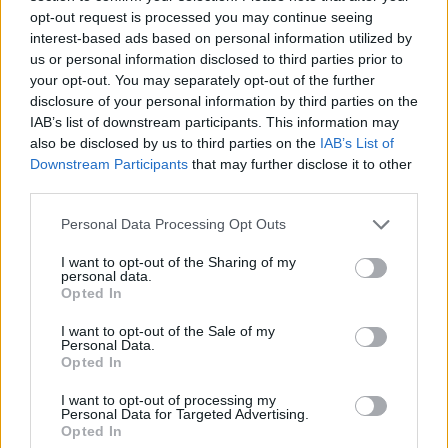
opt-out request is processed you may continue seeing
interest-based ads based on personal information utilized by
us or personal information disclosed to third parties prior to
your opt-out. You may separately opt-out of the further
Këmbimi valutor/ Me sa
Revolta qytetare hyn sot
disclosure of your personal information by third parties on the
blihen e shiten dollari dhe
në ditën e 68-të!
IAB’s list of downstream participants. This information may
euro, çfarë ndodh me
Protestuesit të vendosur
also be disclosed by us to third parties on the
IAB’s List of
Downstream Participants
that may further disclose it to other
monedhat e tjera
deri në dorëheqjen e
third parties.
kryeministrit Rama
Personal Data Processing Opt Outs
I want to opt-out of the Sharing of my
personal data.
Opted In
Në Shqipëri regjistrohen
Parashikimi i motit për
I want to opt-out of the Sale of my
Personal Data.
rreth 39 mijë shtetas të
ditën e sotme, 6 Gusht
Opted In
huaj, 60% e tyre për të
2026/ Temperaturat
punuar! Numrin më të
arrijnë deri ne 38 gradë
I want to opt-out of processing my
Personal Data for Targeted Advertising.
madhe të lejeve të
Opted In
qëndrimit e kanë…