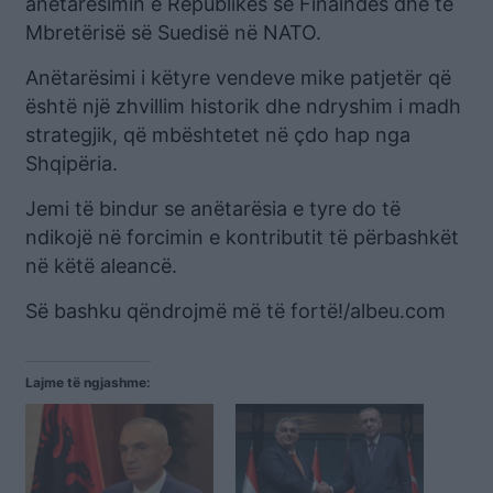
anëtarësimin e Republikës së Finalndës dhe të
Mbretërisë së Suedisë në NATO.
Anëtarësimi i këtyre vendeve mike patjetër që
është një zhvillim historik dhe ndryshim i madh
strategjik, që mbështetet në çdo hap nga
Shqipëria.
Jemi të bindur se anëtarësia e tyre do të
ndikojë në forcimin e kontributit të përbashkët
në këtë aleancë.
Së bashku qëndrojmë më të fortë!/albeu.com
Lajme të ngjashme: