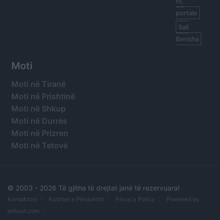
tv,
portale
Sali
Berisha
Moti
Moti në Tiranë
Moti në Prishtinë
Moti në Shkup
Moti në Durrës
Moti në Prizren
Moti në Tetovë
© 2003 -
2026 Të gjitha të drejtat janë të rezervuara!
Kontaktoni
Kushtet e Përdorimit
Privacy Policy
Powered by:
orihost.com