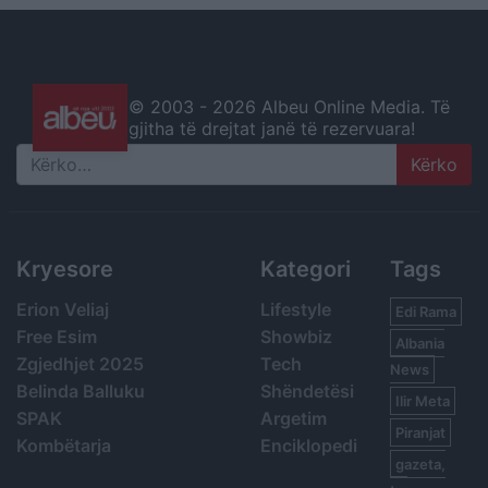
© 2003 -
2026 Albeu Online Media. Të
gjitha të drejtat janë të rezervuara!
Search
Kryesore
Kategori
Tags
Erion Veliaj
Lifestyle
Edi Rama
Free Esim
Showbiz
Albania
Zgjedhjet 2025
Tech
News
Belinda Balluku
Shëndetësi
Ilir Meta
SPAK
Argetim
Piranjat
Kombëtarja
Enciklopedi
gazeta,