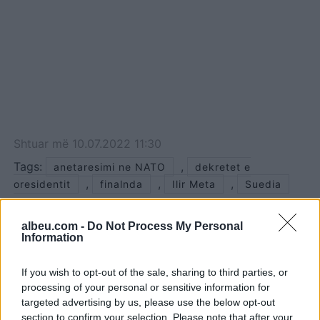
Shtuar
më
10.07.2022 11:30
Tags:
,
anetaresimi ne NATO
dekretet e
,
,
,
oresidentit
finalnda
Ilir Meta
Suedia
albeu.com -
Do Not Process My Personal
Information
If you wish to opt-out of the sale, sharing to third parties, or
processing of your personal or sensitive information for
targeted advertising by us, please use the below opt-out
section to confirm your selection. Please note that after your