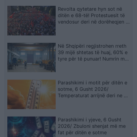
Revolta qytetare hyn sot në
ditën e 68-të! Protestuesit të
vendosur deri në dorëheqjen e
kryeministrit Rama
Në Shqipëri regjistrohen rreth
39 mijë shtetas të huaj, 60% e
tyre për të punuar! Numrin më
të madhe të lejeve të qëndrimit
e kanë…
Parashikimi i motit për ditën e
sotme, 6 Gusht 2026/
Temperaturat arrijnë deri ne 38
gradë
Parashikimi i yjeve, 6 Gusht
2026/ Zbuloni shenjat më me
fat për ditën e sotme