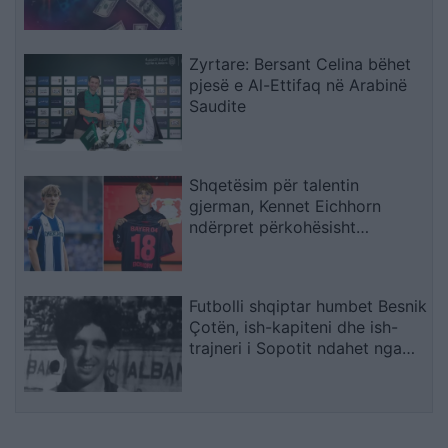
Zyrtare: Bersant Celina bëhet
pjesë e Al-Ettifaq në Arabinë
Saudite
Shqetësim për talentin
gjerman, Kennet Eichhorn
ndërpret përkohësisht
karrierën për arsye
shëndetësore
Futbolli shqiptar humbet Besnik
Çotën, ish-kapiteni dhe ish-
trajneri i Sopotit ndahet nga
jeta në moshën 56-vjeçare