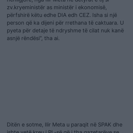
zv.kryeministër as ministër i ekonomisë,
përfshirë këtu edhe DIA edh CEZ. Isha si një
person që ka dijeni për rrethana të caktuara. U
pyeta për detaje të ndryshme të cilat nuk kanë
asnjë rëndësi”, tha ai.
Ditën e sotme, Ilir Meta u paraqit në SPAK dhe
ishte vetë kreu i PL-së që i tha gazetarëve se