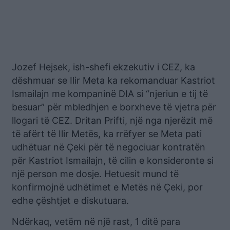
Jozef Hejsek, ish-shefi ekzekutiv i CEZ, ka
dëshmuar se Ilir Meta ka rekomanduar Kastriot
Ismailajn me kompaninë DIA si “njeriun e tij të
besuar” për mbledhjen e borxheve të vjetra për
llogari të CEZ. Dritan Prifti, një nga njerëzit më
të afërt të Ilir Metës, ka rrëfyer se Meta pati
udhëtuar në Çeki për të negociuar kontratën
për Kastriot Ismailajn, të cilin e konsideronte si
një person me dosje. Hetuesit mund të
konfirmojnë udhëtimet e Metës në Çeki, por
edhe çështjet e diskutuara.
Ndërkaq, vetëm në një rast, 1 ditë para