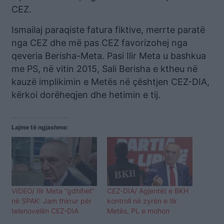
CEZ.
Ismailaj paraqiste fatura fiktive, merrte paratë
nga CEZ dhe më pas CEZ favorizohej nga
qeveria Berisha-Meta. Pasi Ilir Meta u bashkua
me PS, në vitin 2015, Sali Berisha e ktheu në
kauzë implikimin e Metës në çështjen CEZ-DIA,
kërkoi dorëheqjen dhe hetimin e tij.
Lajme të ngjashme:
VIDEO/ Ilir Meta “gdhihet”
CEZ-DIA/ Agjentët e BKH
në SPAK: Jam thirrur për
kontroll në zyrën e Ilir
telenovelën CEZ-DIA
Metës, PL e mohon