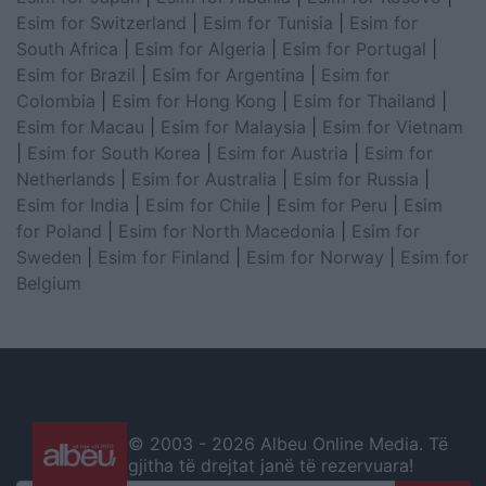
Esim for Switzerland
|
Esim for Tunisia
|
Esim for
South Africa
|
Esim for Algeria
|
Esim for Portugal
|
Esim for Brazil
|
Esim for Argentina
|
Esim for
Colombia
|
Esim for Hong Kong
|
Esim for Thailand
|
Esim for Macau
|
Esim for Malaysia
|
Esim for Vietnam
|
Esim for South Korea
|
Esim for Austria
|
Esim for
Netherlands
|
Esim for Australia
|
Esim for Russia
|
Esim for India
|
Esim for Chile
|
Esim for Peru
|
Esim
for Poland
|
Esim for North Macedonia
|
Esim for
Sweden
|
Esim for Finland
|
Esim for Norway
|
Esim for
Belgium
© 2003 -
2026 Albeu Online Media. Të
gjitha të drejtat janë të rezervuara!