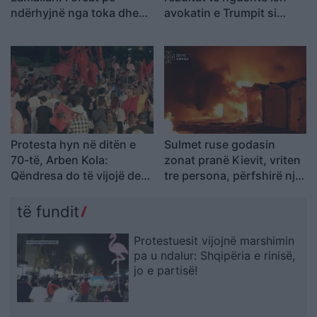
ndërhyjnë nga toka dhe
avokatin e Trumpit si
ajri
Prokuror të Përgjithshëm
të SHBA-së
Protesta hyn në ditën e
Sulmet ruse godasin
70-të, Arben Kola:
zonat pranë Kievit, vriten
Qëndresa do të vijojë deri
tre persona, përfshirë një
në shtator, edhe diaspora
fëmijë
do të angazhohet
të fundit
Protestuesit vijojnë marshimin
pa u ndalur: Shqipëria e rinisë,
jo e partisë!