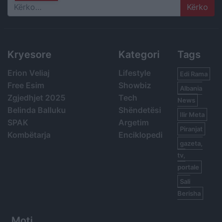
Search
Kryesore
Kategori
Tags
Erion Veliaj
Lifestyle
Edi Rama
Free Esim
Showbiz
Albania
Zgjedhjet 2025
Tech
News
Belinda Balluku
Shëndetësi
Ilir Meta
SPAK
Argetim
Piranjat
Kombëtarja
Enciklopedi
gazeta,
tv,
portale
Sali
Berisha
Moti