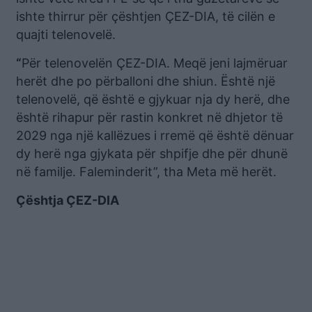
ishte thirrur për çështjen ÇEZ-DIA, të cilën e
quajti telenovelë.
“
Për telenovelën ÇEZ-DIA. Meqë jeni lajmëruar
herët dhe po përballoni dhe shiun. Është një
telenovelë, që është e gjykuar nja dy herë, dhe
është rihapur për rastin konkret në dhjetor të
2029 nga një kallëzues i rremë që është dënuar
dy herë nga gjykata për shpifje dhe për dhunë
në familje. Faleminderit”, tha Meta më herët.
Çështja ÇEZ-DIA