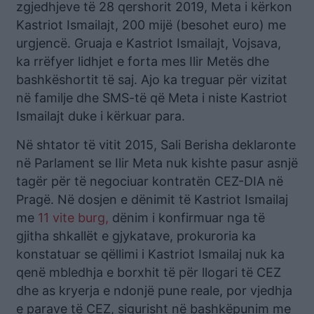
zgjedhjeve të 28 qershorit 2019, Meta i kërkon
Kastriot Ismailajt, 200 mijë (besohet euro) me
urgjencë. Gruaja e Kastriot Ismailajt, Vojsava,
ka rrëfyer lidhjet e forta mes Ilir Metës dhe
bashkëshortit të saj. Ajo ka treguar për vizitat
në familje dhe SMS-të që Meta i niste Kastriot
Ismailajt duke i kërkuar para.
Në shtator të vitit 2015, Sali Berisha deklaronte
në Parlament se Ilir Meta nuk kishte pasur asnjë
tagër për të negociuar kontratën CEZ-DIA në
Pragë. Në dosjen e dënimit të Kastriot Ismailaj
me
11 vite burg,
dënim i konfirmuar nga të
gjitha shkallët e gjykatave, prokuroria ka
konstatuar se qëllimi i Kastriot Ismailaj nuk ka
qenë mbledhja e borxhit të për llogari të CEZ
dhe as kryerja e ndonjë pune reale, por vjedhja
e parave tё CEZ, sigurisht në bashkëpunim me