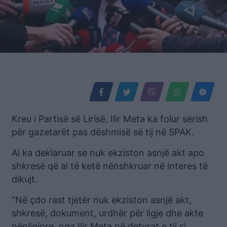
Kreu i Partisë së Lirisë, Ilir Meta ka folur sërish
për gazetarët pas dëshmisë së tij në SPAK.
Ai ka deklaruar se nuk ekziston asnjë akt apo
shkresë që ai të ketë nënshkruar në interes të
dikujt.
“Në çdo rast tjetër nuk ekziston asnjë akt,
shkresë, dokument, urdhër për ligje dhe akte
nënligjore, nga Ilir Meta në detyrat e tij si