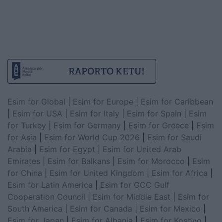
Esim for Global
|
Esim for Europe
|
Esim for Caribbean
|
Esim for USA
|
Esim for Italy
|
Esim for Spain
|
Esim
for Turkey
|
Esim for Germany
|
Esim for Greece
|
Esim
for Asia
|
Esim for World Cup 2026
|
Esim for Saudi
Arabia
|
Esim for Egypt
|
Esim for United Arab
Emirates
|
Esim for Balkans
|
Esim for Morocco
|
Esim
for China
|
Esim for United Kingdom
|
Esim for Africa
|
Esim for Latin America
|
Esim for GCC Gulf
Cooperation Council
|
Esim for Middle East
|
Esim for
South America
|
Esim for Canada
|
Esim for Mexico
|
Esim for Japan
|
Esim for Albania
|
Esim for Kosovo
|