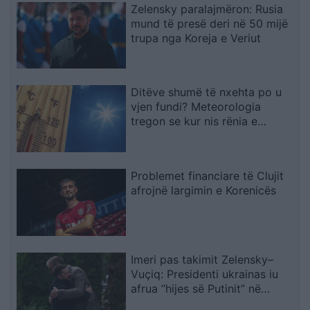
Zelensky paralajmëron: Rusia
mund të presë deri në 50 mijë
trupa nga Koreja e Veriut
Ditëve shumë të nxehta po u
vjen fundi? Meteorologia
tregon se kur nis rënia e
temperaturave
Problemet financiare të Clujit
afrojnë largimin e Korenicës
Imeri pas takimit Zelensky–
Vuçiq: Presidenti ukrainas iu
afrua “hijes së Putinit” në
Ballkan