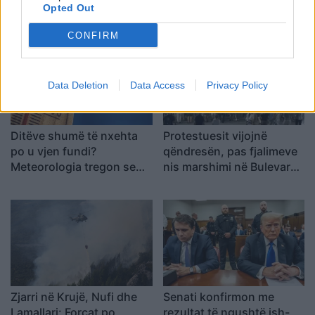
Shqipëria e rinisë, jo e
në 50 mijë trupa nga
Opted Out
partisë!
Koreja e Veriut
CONFIRM
Data Deletion
Data Access
Privacy Policy
Ditëve shumë të nxehta
Protestuesit vijojnë
po u vjen fundi?
qëndresën, pas fjalimeve
Meteorologia tregon se
nis marshimi në Bulevard:
kur nis rënia e
“Nesër më shumë!”
temperaturave
Zjarri në Krujë, Nufi dhe
Senati konfirmon me
Lamallari: Forcat po
rezultat të ngushtë ish-