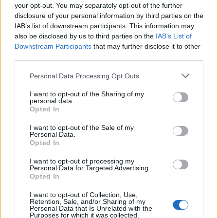
your opt-out. You may separately opt-out of the further
disclosure of your personal information by third parties on the
IAB’s list of downstream participants. This information may
also be disclosed by us to third parties on the
IAB’s List of
Shtuar
më
8.11.2023 11:26
Downstream Participants
that may further disclose it to other
third parties.
Tags:
,
,
CEZ-DIA
Ilir Meta
SPAK
Personal Data Processing Opt Outs
I want to opt-out of the Sharing of my
personal data.
Opted In
I want to opt-out of the Sale of my
Personal Data.
Opted In
I want to opt-out of processing my
Personal Data for Targeted Advertising.
Opted In
I want to opt-out of Collection, Use,
Protestuesit vijojnë
Zelensky paralajmëron:
Retention, Sale, and/or Sharing of my
Personal Data that Is Unrelated with the
marshimin pa u ndalur:
Rusia mund të presë deri
Purposes for which it was collected.