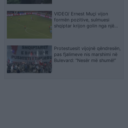
VIDEO/ Ernest Muçi vijon
formën pozitive, sulmuesi
shqiptar krijon golin nga një
pozicion i vështirë
Protestuesit vijojnë qëndresën,
pas fjalimeve nis marshimi në
Bulevard: “Nesër më shumë!”