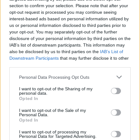
section to confirm your selection. Please note that after your
opt-out request is processed you may continue seeing
interest-based ads based on personal information utilized by
us or personal information disclosed to third parties prior to
your opt-out. You may separately opt-out of the further
disclosure of your personal information by third parties on the
IAB’s list of downstream participants. This information may
also be disclosed by us to third parties on the
IAB’s List of
Downstream Participants
that may further disclose it to other
third parties.
Personal Data Processing Opt Outs
I want to opt-out of the Sharing of my
personal data.
Opted In
I want to opt-out of the Sale of my
Personal Data.
Opted In
Esim for Global
|
Esim for Europe
|
Esim for Caribbean
|
Esim for USA
|
Esim for Italy
|
Esim for Spain
|
Esim
I want to opt-out of processing my
Personal Data for Targeted Advertising.
for Turkey
|
Esim for Germany
|
Esim for Greece
|
Esim