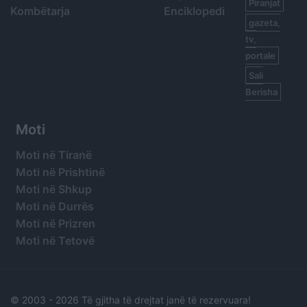
Piranjat
Kombëtarja
Enciklopedi
gazeta,
tv,
portale
Sali
Berisha
Moti
Moti në Tiranë
Moti në Prishtinë
Moti në Shkup
Moti në Durrës
Moti në Prizren
Moti në Tetovë
© 2003 -
2026 Të gjitha të drejtat janë të rezervuara!