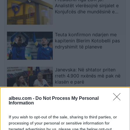
Analistët vlerësojnë sinjalet e
Konjufcës dhe mundësinë e
marrëveshjes me LVV-në
Teuta konfirmon ndarjen me
kapitenin Blerim Kotobelli pas
ndryshimit të planeve
Janevska: Në shtator priten
rreth 4.900 nxënës më pak në
klasën e parë
albeu.com -
Do Not Process My Personal
Information
Prokuroria serbe mbledh prova
pas ndalimit të një të dyshuari
për krime lufte në Kosovë
If you wish to opt-out of the sale, sharing to third parties, or
processing of your personal or sensitive information for
targeted advertising by us, please use the below opt-out