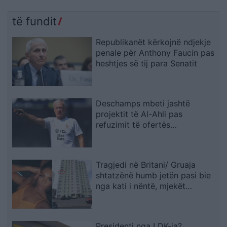
të fundit
Republikanët kërkojnë ndjekje
penale për Anthony Faucin pas
heshtjes së tij para Senatit
Deschamps mbeti jashtë
projektit të Al-Ahli pas
refuzimit të ofertës
multimilionëshe
Tragjedi në Britani/ Gruaja
shtatzënë humb jetën pasi bie
nga kati i nëntë, mjekët
shpëtojnë foshnjën
Presidenti nga LDK-ja?