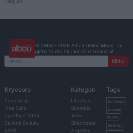
Belgium
© 2003 -
2026 Albeu Online Media. Të
gjitha të drejtat janë të rezervuara!
Search
Kryesore
Kategori
Tags
Erion Veliaj
Lifestyle
Edi Rama
Free Esim
Showbiz
Albania
Zgjedhjet 2025
Tech
News
Belinda Balluku
Shëndetësi
Ilir Meta
SPAK
Argetim