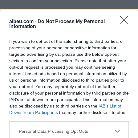
albeu.com -
Do Not Process My Personal
Information
If you wish to opt-out of the sale, sharing to third parties, or
processing of your personal or sensitive information for
Shtuar
më
31.07.2024 13:49
targeted advertising by us, please use the below opt-out
Tags:
,
,
2 vrasje
masakra e bradasheshit
section to confirm your selection. Please note that after your
opt-out request is processed you may continue seeing
,
megaoperacioni i SPAK
zbardh
interest-based ads based on personal information utilized by
us or personal information disclosed to third parties prior to
your opt-out. You may separately opt-out of the further
disclosure of your personal information by third parties on the
IAB’s list of downstream participants. This information may
also be disclosed by us to third parties on the
IAB’s List of
Downstream Participants
that may further disclose it to other
third parties.
Personal Data Processing Opt Outs