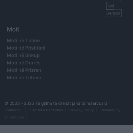
Sali
Berisha
Moti
Moti në Tiranë
Moti në Prishtinë
Moti në Shkup
Moti në Durrës
Moti në Prizren
Moti në Tetovë
© 2003 -
2026 Të gjitha të drejtat janë të rezervuara!
Kontaktoni
Kushtet e Përdorimit
Privacy Policy
Powered by:
orihost.com