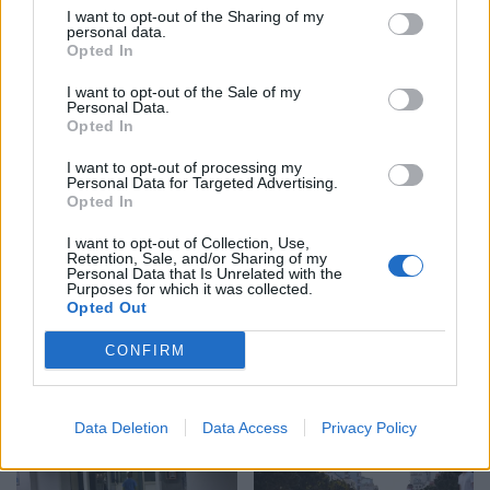
I want to opt-out of the Sharing of my
personal data.
Opted In
Trump favorizon JD
Miri rrëfen si ka ndryshuar
I want to opt-out of the Sale of my
Vance si pasues të
jeta e familjes së tij pas
Personal Data.
mundshëm për zgjedhjet
daljes nga Big Brother
Opted In
presidenciale të vitit
2028, sipas “The
I want to opt-out of processing my
Personal Data for Targeted Advertising.
Washington Post
Opted In
I want to opt-out of Collection, Use,
Retention, Sale, and/or Sharing of my
Personal Data that Is Unrelated with the
Purposes for which it was collected.
Opted Out
Katër pistoleta Glock u
Të paktën 38 të vrarë dhe
gjetën në automjet, i
29 të plagosur nga sulmet
CONFIRM
arrestuari në Sarandë: Më
e Huthive me raketa dhe
thanë se ishin lodra
dronë kundër ushtrisë së
Jemenit
Data Deletion
Data Access
Privacy Policy