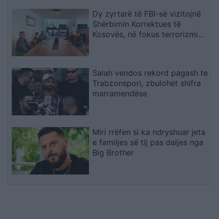
Dy zyrtarë të FBI-së vizitojnë
Shërbimin Korrektues të
Kosovës, në fokus terrorizmi
dhe rreziqet e sigurisë
Salah vendos rekord pagash te
Trabzonspori, zbulohet shifra
marramendëse
Miri rrëfen si ka ndryshuar jeta
e familjes së tij pas daljes nga
Big Brother