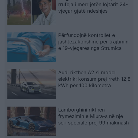
rrufeja i merr jetën lojtarit 24-
vjeçar gjatë ndeshjes
Përfundojnë kontrollet e
jashtëzakonshme për trajtimin
e 19-vjeçares nga Strumica
Audi rikthen A2 si model
elektrik: konsum prej rreth 12,8
kWh për 100 kilometra
Lamborghini rikthen
frymëzimin e Miura-s në një
seri speciale prej 99 makinash