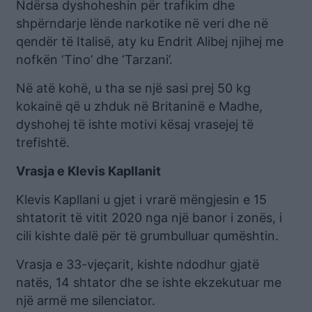
Ndërsa dyshoheshin për trafikim dhe
shpërndarje lënde narkotike në veri dhe në
qendër të Italisë, aty ku Endrit Alibej njihej me
nofkën ‘Tino’ dhe ‘Tarzani’.
Në atë kohë, u tha se një sasi prej 50 kg
kokainë që u zhduk në Britaninë e Madhe,
dyshohej të ishte motivi kësaj vrasejej të
trefishtë.
Vrasja e Klevis Kapllanit
Klevis Kapllani u gjet i vrarë mëngjesin e 15
shtatorit të vitit 2020 nga një banor i zonës, i
cili kishte dalë për të grumbulluar qumështin.
Vrasja e 33-vjeçarit, kishte ndodhur gjatë
natës, 14 shtator dhe se ishte ekzekutuar me
një armë me silenciator.