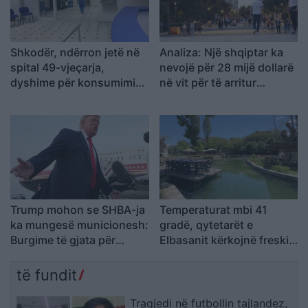
Shkodër, ndërron jetë në
Analiza: Një shqiptar ka
spital 49-vjeçarja,
nevojë për 28 mijë dollarë
dyshime për konsumimin
në vit për të arritur
e një sasie të madhe
“pragun e lumturisë”
ilaçesh
Trump mohon se SHBA-ja
Temperaturat mbi 41
ka mungesë municionesh:
gradë, qytetarët e
Burgime të gjata për
Elbasanit kërkojnë freski
publikuesit e deklaratave
në Byshek
tradhtare
të fundit
Tragjedi në futbollin tajlandez,