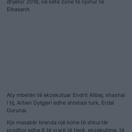
dhjetor 2018, në këtë zonë të njohur të
Elbasanit.
Aty mbetën të ekzekutuar Endrit Alibej, xhaxhai
i tij, Arben Dylgjeri edhe shtetasi turk, Erdal
Durunai.
Kjo masakër brenda një kohe të shkurtër
prodhoi edhe 6 të vrarë të tjerë, ekzekutime, të