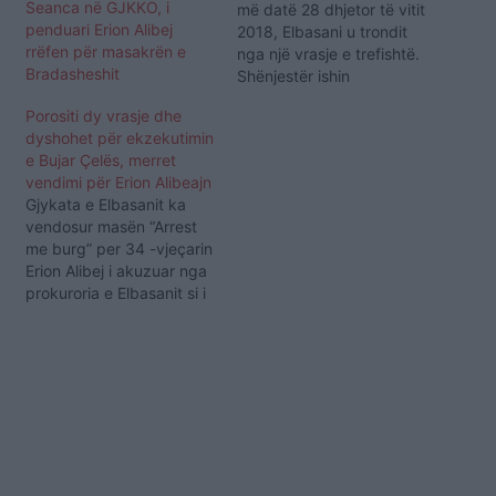
Seanca në GJKKO, i
më datë 28 dhjetor të vitit
penduari Erion Alibej
2018, Elbasani u trondit
rrëfen për masakrën e
nga një vrasje e trefishtë.
Bradasheshit
Shënjestër ishin
pjesëtarët e familjes
Porositi dy vrasje dhe
Dylgjeri. Familja Dylgjeri
dyshohet për ekzekutimin
kthehej nga një festë
e Bujar Çelës, merret
familjare në qytetin e
vendimi për Erion Alibeajn
Peqinit. Në rreth-
Gjykata e Elbasanit ka
rrotullimin e Bradasheshit,
vendosur masën “Arrest
mjetet e tyre, të cilat ishin
me burg” per 34 -vjeçarin
tri në rresht…
Erion Alibej i akuzuar nga
prokuroria e Elbasanit si i
përfshirë në vrasjen e
Emiljano Ramazanit dhe
Regis Runajt. Pasi
shqyrtoi provat e
paraqitura nga
kryeprokurori i Elbasanit
Kreshnik Ajazi, vendimi
për arrest me burg u mor
nga…