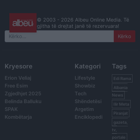
© 2003 -
2026 Albeu Online Media. Të
gjitha të drejtat janë të rezervuara!
Search
Kryesore
Kategori
Tags
Erion Veliaj
Lifestyle
Edi Rama
Free Esim
Showbiz
Albania
Zgjedhjet 2025
Tech
News
Belinda Balluku
Shëndetësi
Ilir Meta
SPAK
Argetim
Piranjat
Kombëtarja
Enciklopedi
gazeta,
tv,
portale