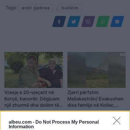
Tags:
,
ardit gjebrea
bullizim
Vrasja e 20-vjeçarit në
Zjarri përfshin
Korçë, banorët: Dëgjuam
Mallakastrën/ Evakuohen
një zhurmë dhe dolëm të
disa familje në Koilac,
shihnim çfarë kishte
flakët afrohen pranë
ndodhur
banesave
albeu.com -
Do Not Process My Personal
Information