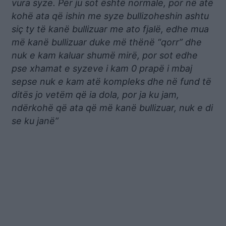
vura syze. Për ju sot është normale, por në atë
kohë ata që ishin me syze bullizoheshin ashtu
siç ty të kanë bullizuar me ato fjalë, edhe mua
më kanë bullizuar duke më thënë “qorr” dhe
nuk e kam kaluar shumë mirë, por sot edhe
pse xhamat e syzeve i kam 0 prapë i mbaj
sepse nuk e kam atë kompleks dhe në fund të
ditës jo vetëm që ia dola, por ja ku jam,
ndërkohë që ata që më kanë bullizuar, nuk e di
se ku janë”