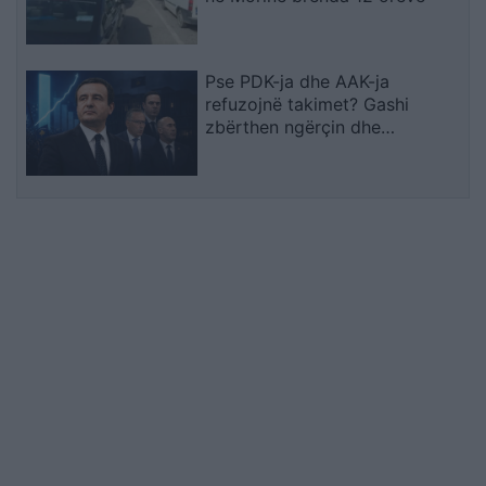
Pse PDK-ja dhe AAK-ja
refuzojnë takimet? Gashi
zbërthen ngërçin dhe
paralajmëron për rrezikun e
zgjedhjeve të reja