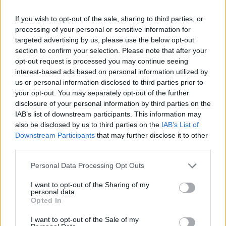
If you wish to opt-out of the sale, sharing to third parties, or
processing of your personal or sensitive information for
targeted advertising by us, please use the below opt-out
Vrasja e 20-vjeçarit në
Rama: 1.100 gjoba për
section to confirm your selection. Please note that after your
Korçë, zbardhen detajet e
shpejtësi brenda një jave,
opt-out request is processed you may continue seeing
konfliktit dhe gjendet një
kamerat e trafikut pritet të
interest-based ads based on personal information utilized by
us or personal information disclosed to third parties prior to
thikë pranë viktimës
nisin së shpejti
your opt-out. You may separately opt-out of the further
monitorimin
disclosure of your personal information by third parties on the
IAB’s list of downstream participants. This information may
also be disclosed by us to third parties on the
IAB’s List of
Downstream Participants
that may further disclose it to other
third parties.
Zbulohet identiteti i 20-
Zjarr në Gjirokastër/
Personal Data Processing Opt Outs
vjeçarit të vrarë në Korçë,
Izolohet flaka në mal,
I want to opt-out of the Sharing of my
u qëllua me kallashnikov
shkrumbohen 3 hektarë
personal data.
brenda një pallati
me shkurre e barishte në
Opted In
kufirin mes Golemit dhe
I want to opt-out of the Sale of my
Progonatit