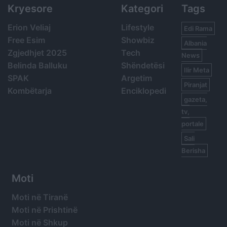
Kryesore
Kategori
Tags
Erion Veliaj
Lifestyle
Edi Rama
Free Esim
Showbiz
Albania
Zgjedhjet 2025
Tech
News
Belinda Balluku
Shëndetësi
Ilir Meta
SPAK
Argetim
Piranjat
Kombëtarja
Enciklopedi
gazeta,
tv,
portale
Sali
Berisha
Moti
Moti në Tiranë
Moti në Prishtinë
Moti në Shkup