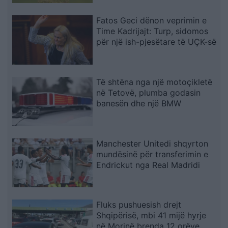
Fatos Geci dënon veprimin e
Time Kadrijajt: Turp, sidomos
për një ish-pjesëtare të UÇK-së
Të shtëna nga një motoçikletë
në Tetovë, plumba godasin
banesën dhe një BMW
Manchester Unitedi shqyrton
mundësinë për transferimin e
Endrickut nga Real Madridi
Fluks pushuesish drejt
Shqipërisë, mbi 41 mijë hyrje
në Morinë brenda 12 orëve