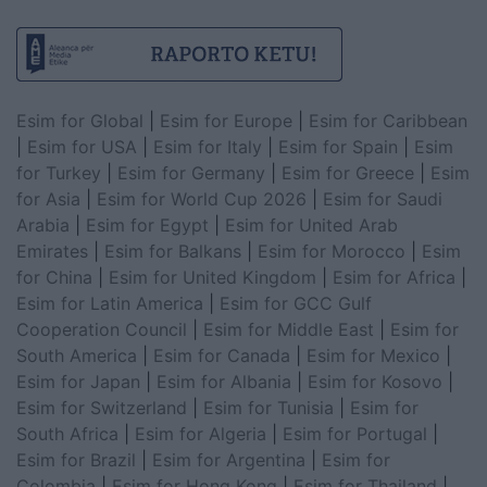
Esim for Global
|
Esim for Europe
|
Esim for Caribbean
|
Esim for USA
|
Esim for Italy
|
Esim for Spain
|
Esim
for Turkey
|
Esim for Germany
|
Esim for Greece
|
Esim
for Asia
|
Esim for World Cup 2026
|
Esim for Saudi
Arabia
|
Esim for Egypt
|
Esim for United Arab
Emirates
|
Esim for Balkans
|
Esim for Morocco
|
Esim
for China
|
Esim for United Kingdom
|
Esim for Africa
|
Esim for Latin America
|
Esim for GCC Gulf
Cooperation Council
|
Esim for Middle East
|
Esim for
South America
|
Esim for Canada
|
Esim for Mexico
|
Esim for Japan
|
Esim for Albania
|
Esim for Kosovo
|
Esim for Switzerland
|
Esim for Tunisia
|
Esim for
South Africa
|
Esim for Algeria
|
Esim for Portugal
|
Esim for Brazil
|
Esim for Argentina
|
Esim for
Colombia
|
Esim for Hong Kong
|
Esim for Thailand
|