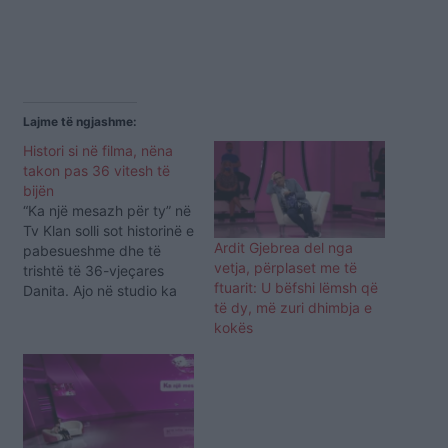
Lajme të ngjashme:
Histori si në filma, nëna
takon pas 36 vitesh të
bijën
“Ka një mesazh për ty” në
Tv Klan solli sot historinë e
Ardit Gjebrea del nga
pabesueshme dhe të
vetja, përplaset me të
trishtë të 36-vjeçares
ftuarit: U bëfshi lëmsh që
Danita. Ajo në studio ka
të dy, më zuri dhimbja e
treguar se kur ishte 17
kokës
vjeç zbuloi se ishte e
adoptuar. Për një
periudhë të gjatë kohe iu
lut mamasë që e kishte
rritur t’i tregonte të…