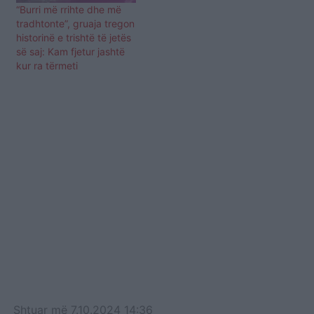
“Burri më rrihte dhe më
tradhtonte”, gruaja tregon
historinë e trishtë të jetës
së saj: Kam fjetur jashtë
kur ra tërmeti
Shtuar
më
7.10.2024 14:36