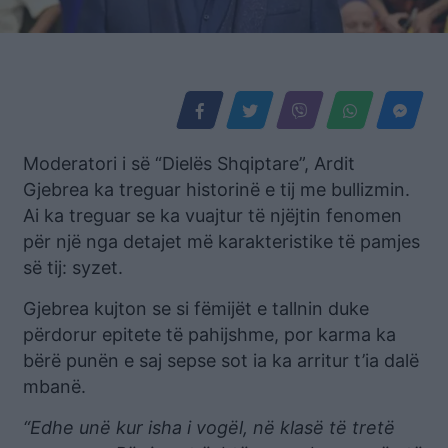
Moderatori i së “Dielës Shqiptare”, Ardit
Gjebrea ka treguar historinë e tij me bullizmin.
Ai ka treguar se ka vuajtur të njëjtin fenomen
për një nga detajet më karakteristike të pamjes
së tij: syzet.
Gjebrea kujton se si fëmijët e tallnin duke
përdorur epitete të pahijshme, por karma ka
bërë punën e saj sepse sot ia ka arritur t’ia dalë
mbanë.
“Edhe unë kur isha i vogël, në klasë të tretë