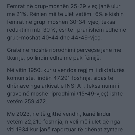
Femrat në grup-moshën 25-29 vjeç janë ulur
me 21%. Rënien më të ulët vetëm -6% e kishin
femrat në grup-moshën 30-34-vjeç, teksa
reduktimi mbi 30 %, është i pranishëm edhe në
grup-moshat 40-44 dhe 44-49-vjeç.
Gratë në moshë riprodhimi përveçse janë me
tkurrje, po lindin edhe më pak fëmijë.
Në vitin 1950, kur u vendos regjimi i diktaturës
komuniste, lindën 47,291 foshnja, sipas të
dhënave nga arkivat e INSTAT, teksa numri i
grave në moshë riprodhimi (15-49-vjeç) ishte
vetëm 259,472.
Më 2023, në të gjithë vendin, kanë lindur
vetëm 22,210 foshnja, niveli më i ulët që nga
viti 1934 kur janë raportuar të dhënat zyrtare