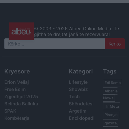
© 2003 -
2026 Albeu Online Media. Të
gjitha të drejtat janë të rezervuara!
Search
Kryesore
Kategori
Tags
Erion Veliaj
Lifestyle
Edi Rama
Free Esim
Showbiz
Albania
Zgjedhjet 2025
Tech
News
Belinda Balluku
Shëndetësi
Ilir Meta
SPAK
Argetim
Piranjat
Kombëtarja
Enciklopedi
gazeta,