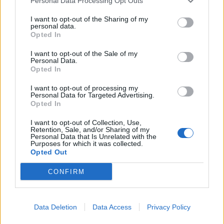
Personal Data Processing Opt Outs
I want to opt-out of the Sharing of my
personal data.
Opted In
Zelensky rikonfirmon në
Vihet nën kontroll zjarri në
I want to opt-out of the Sale of my
Serbi qëndrimin për
Cërrik, digjen 2 hektarë
Personal Data.
Opted In
Kosovën, deputeti
tokë dhe rreth 250 rrënjë
ukrainas: Gabim
ullinj
I want to opt-out of processing my
diplomatik, Ukraina duhet
Personal Data for Targeted Advertising.
Opted In
ta njohë
I want to opt-out of Collection, Use,
Retention, Sale, and/or Sharing of my
Personal Data that Is Unrelated with the
Purposes for which it was collected.
Opted Out
Përfundon protesta e 71-
Trump për Iranin: Po
CONFIRM
të qytetare, mesazhi i
zhvillojmë negociata të
qartë për qeverinë: “Nesër
kufizuara, Teherani
më shumë”, kërkohet
ndodhet në krizë të rëndë
Data Deletion
Data Access
Privacy Policy
largimi i Ramës
ekonomike