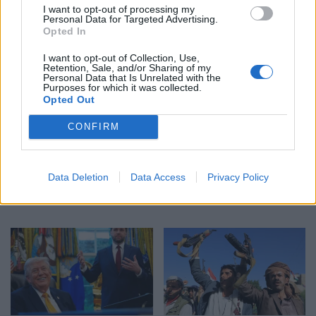
Ceuta përballet me krizë
Profesori i Kembrixhit
I want to opt-out of processing my
të rëndë humanitare, hyrja
largohet nga detyra pas
Personal Data for Targeted Advertising.
Opted In
e 72,000 emigrantëve në
akuzave për plagjiaturë
dy ditë ndez përplasjet
dhe pasaktësi akademike
I want to opt-out of Collection, Use,
politike në Spanjë
Retention, Sale, and/or Sharing of my
Personal Data that Is Unrelated with the
Purposes for which it was collected.
Opted Out
CONFIRM
Sllovakia përballet me
Dy tramvaje përplasen në
Data Deletion
Data Access
Privacy Policy
vapë ekstreme,
Gjermani, rreth 25 të
termometri arrin 42.2
plagosur, tre në gjendje
gradë Celsius
kritike