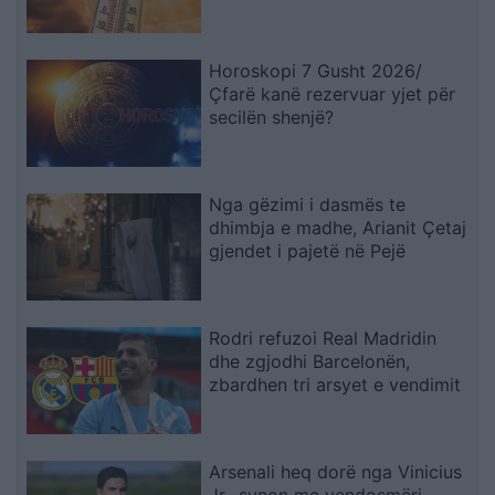
Horoskopi 7 Gusht 2026/
Çfarë kanë rezervuar yjet për
secilën shenjë?
Nga gëzimi i dasmës te
dhimbja e madhe, Arianit Çetaj
gjendet i pajetë në Pejë
Rodri refuzoi Real Madridin
dhe zgjodhi Barcelonën,
zbardhen tri arsyet e vendimit
Arsenali heq dorë nga Vinicius
Jr., synon me vendosmëri