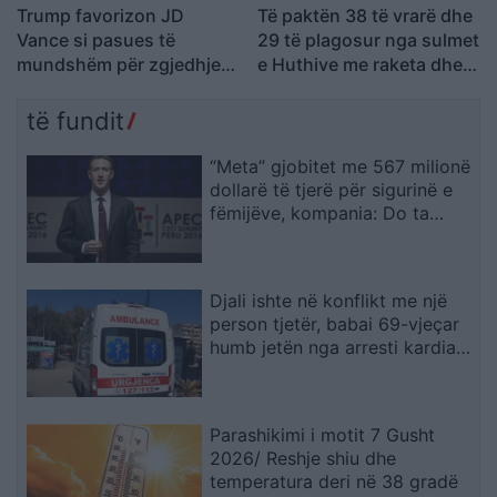
Trump favorizon JD
Të paktën 38 të vrarë dhe
Vance si pasues të
29 të plagosur nga sulmet
mundshëm për zgjedhjet
e Huthive me raketa dhe
presidenciale të vitit
dronë kundër ushtrisë së
2028, sipas “The
Jemenit
të fundit
Washington Post
“Meta” gjobitet me 567 milionë
dollarë të tjerë për sigurinë e
fëmijëve, kompania: Do ta
apelojmë
Djali ishte në konflikt me një
person tjetër, babai 69-vjeçar
humb jetën nga arresti kardiak
(EMRI)
Parashikimi i motit 7 Gusht
2026/ Reshje shiu dhe
temperatura deri në 38 gradë