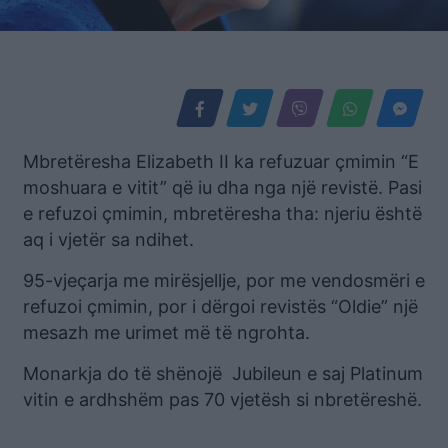
Mbretëresha Elizabeth II ka refuzuar çmimin “E
moshuara e vitit” që iu dha nga një revistë. Pasi
e refuzoi çmimin, mbretëresha tha: njeriu është
aq i vjetër sa ndihet.
95-vjeçarja me mirësjellje, por me vendosmëri e
refuzoi çmimin, por i dërgoi revistës “Oldie” një
mesazh me urimet më të ngrohta.
Monarkja do të shënojë Jubileun e saj Platinum
vitin e ardhshëm pas 70 vjetësh si nbretëreshë.