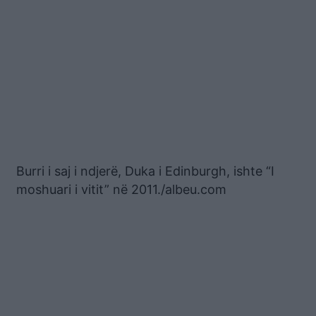
Burri i saj i ndjerë, Duka i Edinburgh, ishte “I
moshuari i vitit” në 2011./albeu.com