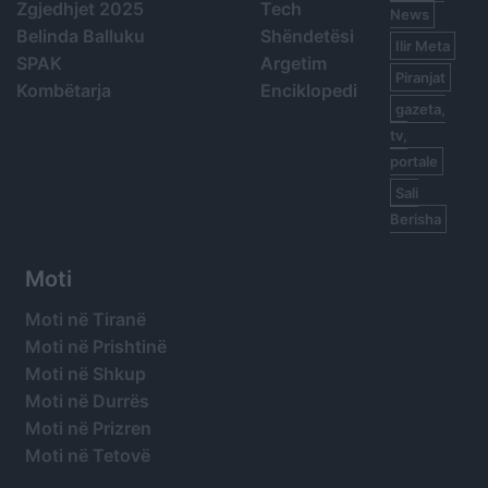
Zgjedhjet 2025
Tech
News
Belinda Balluku
Shëndetësi
Ilir Meta
SPAK
Argetim
Piranjat
Kombëtarja
Enciklopedi
gazeta,
tv,
portale
Sali
Berisha
Moti
Moti në Tiranë
Moti në Prishtinë
Moti në Shkup
Moti në Durrës
Moti në Prizren
Moti në Tetovë