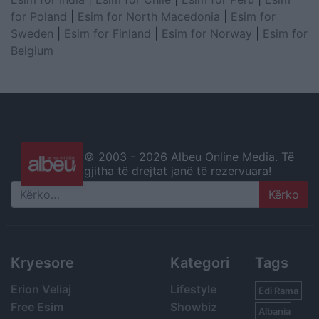
for Poland
|
Esim for North Macedonia
|
Esim for
Sweden
|
Esim for Finland
|
Esim for Norway
|
Esim for
Belgium
© 2003 -
2026 Albeu Online Media. Të
gjitha të drejtat janë të rezervuara!
Search
Kryesore
Kategori
Tags
Erion Veliaj
Lifestyle
Edi Rama
Free Esim
Showbiz
Albania