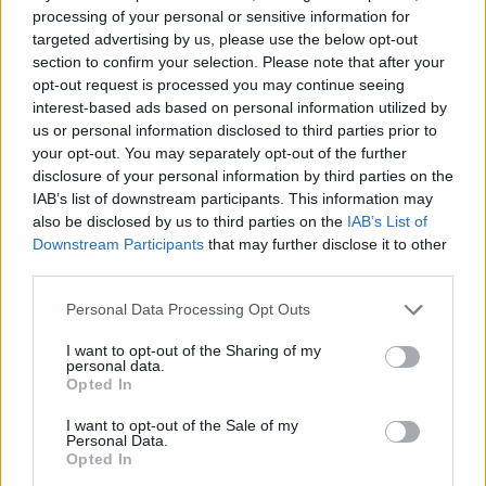
processing of your personal or sensitive information for
targeted advertising by us, please use the below opt-out
section to confirm your selection. Please note that after your
opt-out request is processed you may continue seeing
interest-based ads based on personal information utilized by
us or personal information disclosed to third parties prior to
your opt-out. You may separately opt-out of the further
disclosure of your personal information by third parties on the
IAB’s list of downstream participants. This information may
also be disclosed by us to third parties on the
IAB’s List of
Video/ Shpërthimi në një
Video/ Dy të vrarë dhe 13
Downstream Participants
that may further disclose it to other
minibus në periferi të
të plagosur nga
third parties.
Damaskut lë 2 të vdekur
shpërthimi i një minibusi
Personal Data Processing Opt Outs
dhe 13 të plagosur
pranë Damaskut
I want to opt-out of the Sharing of my
personal data.
Opted In
I want to opt-out of the Sale of my
Personal Data.
Opted In