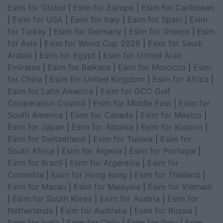
Esim for Global
|
Esim for Europe
|
Esim for Caribbean
|
Esim for USA
|
Esim for Italy
|
Esim for Spain
|
Esim
for Turkey
|
Esim for Germany
|
Esim for Greece
|
Esim
for Asia
|
Esim for World Cup 2026
|
Esim for Saudi
Arabia
|
Esim for Egypt
|
Esim for United Arab
Emirates
|
Esim for Balkans
|
Esim for Morocco
|
Esim
for China
|
Esim for United Kingdom
|
Esim for Africa
|
Esim for Latin America
|
Esim for GCC Gulf
Cooperation Council
|
Esim for Middle East
|
Esim for
South America
|
Esim for Canada
|
Esim for Mexico
|
Esim for Japan
|
Esim for Albania
|
Esim for Kosovo
|
Esim for Switzerland
|
Esim for Tunisia
|
Esim for
South Africa
|
Esim for Algeria
|
Esim for Portugal
|
Esim for Brazil
|
Esim for Argentina
|
Esim for
Colombia
|
Esim for Hong Kong
|
Esim for Thailand
|
Esim for Macau
|
Esim for Malaysia
|
Esim for Vietnam
|
Esim for South Korea
|
Esim for Austria
|
Esim for
Netherlands
|
Esim for Australia
|
Esim for Russia
|
Esim for India
|
Esim for Chile
|
Esim for Peru
|
Esim