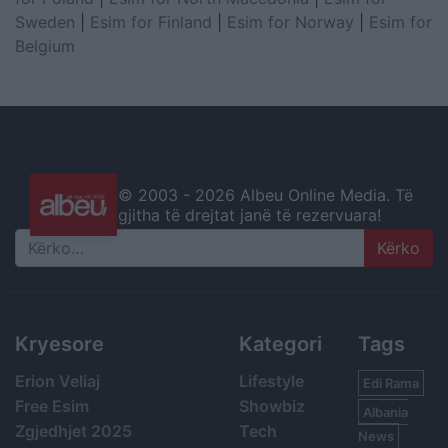
Sweden
|
Esim for Finland
|
Esim for Norway
|
Esim for
Belgium
© 2003 -
2026 Albeu Online Media. Të
gjitha të drejtat janë të rezervuara!
Search
Kryesore
Kategori
Tags
Erion Veliaj
Lifestyle
Edi Rama
Free Esim
Showbiz
Albania
Zgjedhjet 2025
Tech
News