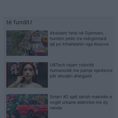
të fundit
Aksident fatal në Gjermani,
humbin jetën tre mërgimtarë
që po ktheheshin nga Kosova
UBTech nxjerr robotët
humanoidë me pamje njerëzore
për shoqëri afatgjatë
Smart #2 sjell sërish makinën e
vogël urbane elektrike me dy
vende