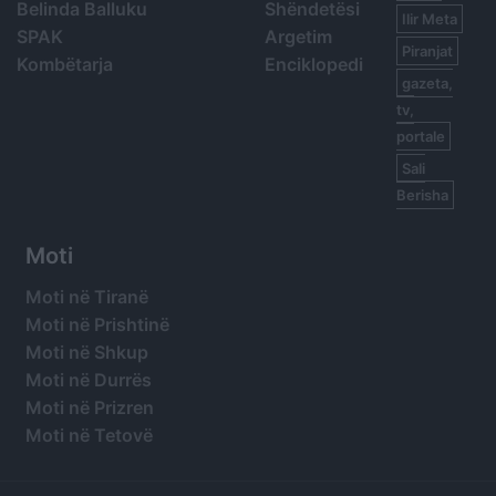
Belinda Balluku
Shëndetësi
Ilir Meta
SPAK
Argetim
Piranjat
Kombëtarja
Enciklopedi
gazeta,
tv,
portale
Sali
Berisha
Moti
Moti në Tiranë
Moti në Prishtinë
Moti në Shkup
Moti në Durrës
Moti në Prizren
Moti në Tetovë