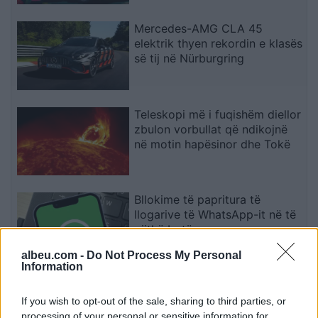
Mercedes-AMG CLA 45
elektrik thyen rekordin e klasës
së tij në Nürburgring
Teleskopi më i fuqishëm diellor
zbulon vorbullat që ndikojnë
në motin hapësinor dhe Tokë
Bllokime të papritura të
llogarive të WhatsApp-it në të
gjithë botën
albeu.com -
Do Not Process My Personal
Information
Drejtues nga OpenAI, Meta dhe
Google bëjnë thirrje për frenim
If you wish to opt-out of the sale, sharing to third parties, or
të IA-së: “Mund të dalë jashtë
processing of your personal or sensitive information for