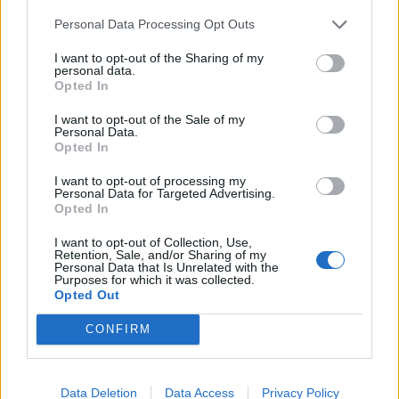
Personal Data Processing Opt Outs
I want to opt-out of the Sharing of my
personal data.
Opted In
I want to opt-out of the Sale of my
Personal Data.
Eric Wendt konfirmohet
Futbolli librazhdas në zi,
Opted In
nga Senati si ambasador i
ndahet nga jeta Besnik
I want to opt-out of processing my
SHBA-së në Shqipëri,
Çota, ish-kapiten dhe ish-
Personal Data for Targeted Advertising.
emërimi pret firmën e
trajner i Sopotit
Opted In
Trump
I want to opt-out of Collection, Use,
Retention, Sale, and/or Sharing of my
Personal Data that Is Unrelated with the
Purposes for which it was collected.
Opted Out
CONFIRM
Aksident fatal në Durrës,
Kërcënim me bombë në
makina përplas për vdekje
Milano, gjashtë qendra
këmbësorin; drejtuesi
tregtare zbrazen pas
Data Deletion
Data Access
Privacy Policy