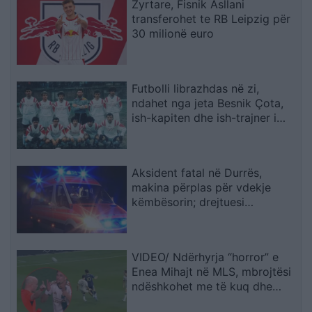
Zyrtare, Fisnik Asllani
transferohet te RB Leipzig për
30 milionë euro
Futbolli librazhdas në zi,
ndahet nga jeta Besnik Çota,
ish-kapiten dhe ish-trajner i
Sopotit
Aksident fatal në Durrës,
makina përplas për vdekje
këmbësorin; drejtuesi
shoqërohet në polici
VIDEO/ Ndërhyrja “horror” e
Enea Mihajt në MLS, mbrojtësi
ndëshkohet me të kuq dhe
gjobë