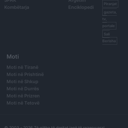
Piranjat
Kombëtarja
Enciklopedi
gazeta,
tv,
portale
Sali
Berisha
Moti
Moti në Tiranë
Moti në Prishtinë
Moti në Shkup
Moti në Durrës
Moti në Prizren
Moti në Tetovë
© 2003 -
2026 Të gjitha të drejtat janë të rezervuara!