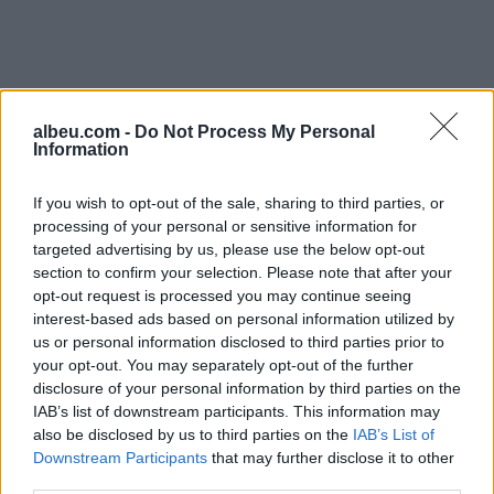
albeu.com -
Do Not Process My Personal
Information
If you wish to opt-out of the sale, sharing to third parties, or
processing of your personal or sensitive information for
targeted advertising by us, please use the below opt-out
section to confirm your selection. Please note that after your
opt-out request is processed you may continue seeing
Shtuar
më
23.07.2023 21:47
interest-based ads based on personal information utilized by
us or personal information disclosed to third parties prior to
Tags:
,
duar te fashuara
marina vjollca
your opt-out. You may separately opt-out of the further
disclosure of your personal information by third parties on the
IAB’s list of downstream participants. This information may
also be disclosed by us to third parties on the
IAB’s List of
Downstream Participants
that may further disclose it to other
third parties.