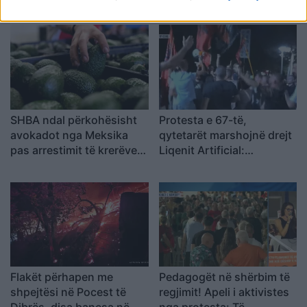
shoqërohet në polici
mesazhit me email
SHBA ndal përkohësisht
Protesta e 67-të,
avokadot nga Meksika
qytetarët marshojnë drejt
pas arrestimit të krerëve
Liqenit Artificial:
të grupeve kriminale
“Shqipëria meriton
revolucion”
Flakët përhapen me
Pedagogët në shërbim të
shpejtësi në Pocest të
regjimit! Apeli i aktivistes