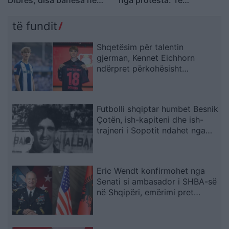
Dibrës, disa banesa në
nga protesta: Të
rrezik
bashkohemi për
Shqipërinë që meritojmë
të fundit
Shqetësim për talentin
gjerman, Kennet Eichhorn
ndërpret përkohësisht
karrierën për arsye
shëndetësore
Futbolli shqiptar humbet Besnik
Çotën, ish-kapiteni dhe ish-
trajneri i Sopotit ndahet nga
jeta në moshën 56-vjeçare
Eric Wendt konfirmohet nga
Senati si ambasador i SHBA-së
në Shqipëri, emërimi pret
firmën e Trump