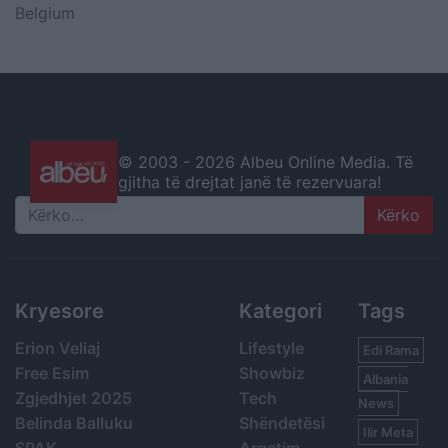
Belgium
© 2003 -
2026 Albeu Online Media. Të
gjitha të drejtat janë të rezervuara!
Search
Kryesore
Kategori
Tags
Erion Veliaj
Lifestyle
Edi Rama
Free Esim
Showbiz
Albania
Zgjedhjet 2025
Tech
News
Belinda Balluku
Shëndetësi
Ilir Meta
SPAK
Argetim