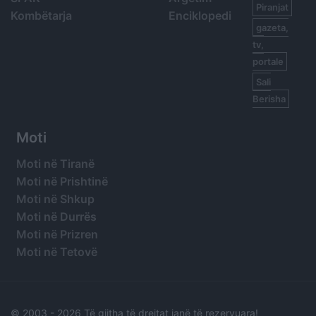
Piranjat
Kombëtarja
Enciklopedi
gazeta,
tv,
portale
Sali
Berisha
Moti
Moti në Tiranë
Moti në Prishtinë
Moti në Shkup
Moti në Durrës
Moti në Prizren
Moti në Tetovë
© 2003 -
2026 Të gjitha të drejtat janë të rezervuara!