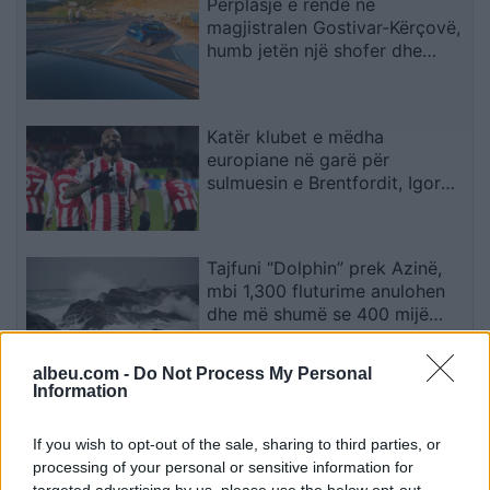
Përplasje e rëndë në
magjistralen Gostivar-Kërçovë,
humb jetën një shofer dhe
plagoset rëndë një tjetër
Katër klubet e mëdha
europiane në garë për
sulmuesin e Brentfordit, Igor
Thiago
Tajfuni “Dolphin” prek Azinë,
mbi 1,300 fluturime anulohen
dhe më shumë se 400 mijë
banorë evakuohen
albeu.com -
Do Not Process My Personal
Information
Zjarri masiv që përfshiu Krujën
duke shkrumbuar sipërfaqe të
If you wish to opt-out of the sale, sharing to third parties, or
mëdha/ Rama: Shmangëm një
processing of your personal or sensitive information for
bilanc tragjik