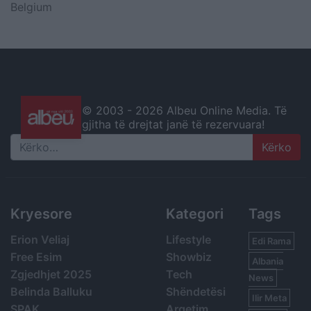
Belgium
© 2003 -
2026 Albeu Online Media. Të
gjitha të drejtat janë të rezervuara!
Search
Kryesore
Kategori
Tags
Erion Veliaj
Lifestyle
Edi Rama
Free Esim
Showbiz
Albania
Zgjedhjet 2025
Tech
News
Belinda Balluku
Shëndetësi
Ilir Meta
SPAK
Argetim