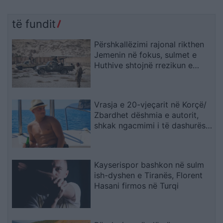
të fundit
Përshkallëzimi rajonal rikthen
Jemenin në fokus, sulmet e
Huthive shtojnë rrezikun e
zgjerimit të luftës
Vrasja e 20-vjeçarit në Korçë/
Zbardhet dëshmia e autorit,
shkak ngacmimi i të dashurës
nga viktima
Kayserispor bashkon në sulm
ish-dyshen e Tiranës, Florent
Hasani firmos në Turqi