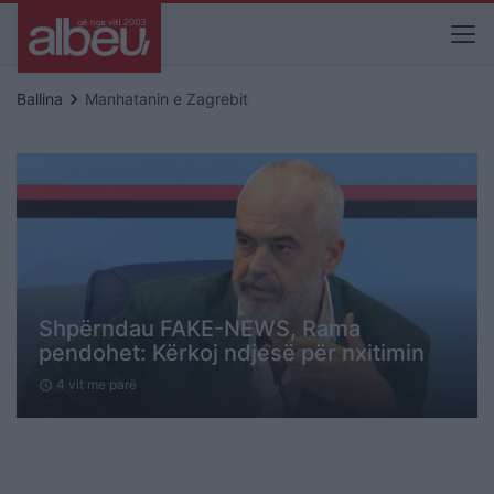
keyboard_arrow_right
Ballina
Manhatanin e Zagrebit
Shpërndau FAKE-NEWS, Rama
pendohet: Kërkoj ndjesë për nxitimin
4 vit me parë
schedule