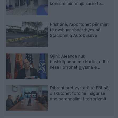
konsumimin e një sasie të
madhe ilaçesh
Prishtinë, raportohet për mjet
të dyshuar shpërthyes në
Stacionin e Autobusëve
Gjini: Aleanca nuk
bashkëpunon me Kurtin, edhe
nëse i ofrohet gjysma e
qeverisë
Dibrani pret zyrtarë të FBI-së,
diskutohet forcimi i sigurisë
dhe parandalimi i terrorizmit