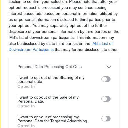
section to confirm your selection. Please note that after your
Covid-19
opt-out request is processed you may continue seeing
interest-based ads based on personal information utilized by
us or personal information disclosed to third parties prior to
your opt-out. You may separately opt-out of the further
disclosure of your personal information by third parties on the
IAB’s list of downstream participants. This information may
Vala e të nxehtit ekstrem,
Itali, alarm i kuq në 27
also be disclosed by us to third parties on the
IAB’s List of
Hungaria fik ndriçimin
qytete për shkak të vapës
Downstream Participants
that may further disclose it to other
dekorativ të
ekstreme; zgjatet orari i
third parties.
monumenteve kryesore
vizitave në monumente
në Budapest për të
Personal Data Processing Opt Outs
kursyer energji
I want to opt-out of the Sharing of my
personal data.
Opted In
I want to opt-out of the Sale of my
Personal Data.
Londra shpall masa të reja
Alarm në Greqi, Kosturi
Opted In
ndaj Moskës: sanksione
futet në karantinë pas
I want to opt-out of processing my
për 6 banka dhe cisternat
rasteve të lisë së deleve
Personal Data for Targeted Advertising.
e naftës ruse
dhe dhive, bllokohet
Opted In