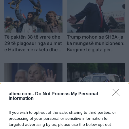
Të paktën 38 të vrarë dhe
Trump mohon se SHBA-ja
29 të plagosur nga sulmet
ka mungesë municionesh:
e Huthive me raketa dhe
Burgime të gjata për
dronë kundër ushtrisë së
publikuesit e deklaratave
Jemenit
tradhtare
albeu.com -
Do Not Process My Personal
Information
Senati amerikan e shpall
Mashtruesit u hoqën si
Anthony Faucin fajtor për
punonjës sigurie, çiftit të
If you wish to opt-out of the sale, sharing to third parties, or
shpërfillje të Kongresit
pensionistëve në Francë i
processing of your personal or sensitive information for
pasi nuk iu përgjigj
grabiten ar dhe bizhuteri
targeted advertising by us, please use the below opt-out
pyetjeve mbi pandeminë e
me vlerë 1.1 milion euro