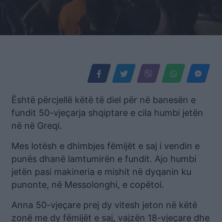
Është përcjellë këtë të diel për në banesën e
fundit 50-vjeçarja shqiptare e cila humbi jetën
në në Greqi.
Mes lotësh e dhimbjes fëmijët e saj i vendin e
punës dhanë lamtumirën e fundit. Ajo humbi
jetën pasi makineria e mishit në dyqanin ku
punonte, në Messolonghi, e copëtoi.
Anna 50-vjeçare prej dy vitesh jeton në këtë
zonë me dy fëmijët e saj, vajzën 18-vjeçare dhe