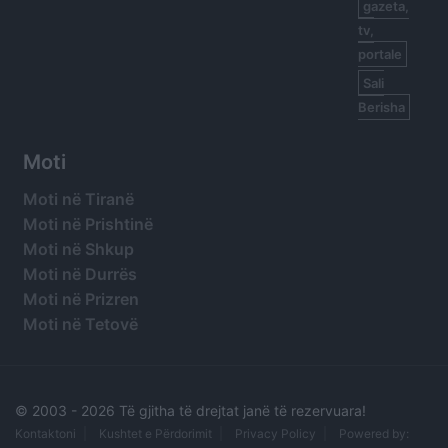
gazeta,
tv,
portale
Sali
Berisha
Moti
Moti në Tiranë
Moti në Prishtinë
Moti në Shkup
Moti në Durrës
Moti në Prizren
Moti në Tetovë
© 2003 -
2026 Të gjitha të drejtat janë të rezervuara!
Kontaktoni
Kushtet e Përdorimit
Privacy Policy
Powered by: