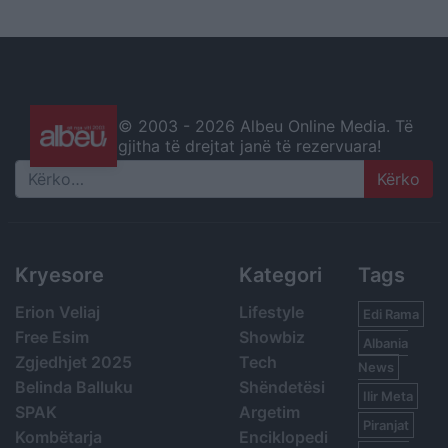
© 2003 -
2026 Albeu Online Media. Të
gjitha të drejtat janë të rezervuara!
Search
Kryesore
Kategori
Tags
Erion Veliaj
Lifestyle
Edi Rama
Free Esim
Showbiz
Albania
Zgjedhjet 2025
Tech
News
Belinda Balluku
Shëndetësi
Ilir Meta
SPAK
Argetim
Piranjat
Kombëtarja
Enciklopedi