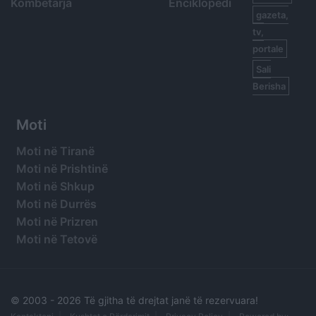
Kombëtarja
Enciklopedi
gazeta,
tv,
portale
Sali
Berisha
Moti
Moti në Tiranë
Moti në Prishtinë
Moti në Shkup
Moti në Durrës
Moti në Prizren
Moti në Tetovë
© 2003 -
2026 Të gjitha të drejtat janë të rezervuara!