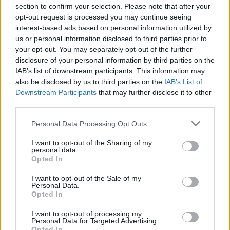
section to confirm your selection. Please note that after your
opt-out request is processed you may continue seeing
interest-based ads based on personal information utilized by
us or personal information disclosed to third parties prior to
your opt-out. You may separately opt-out of the further
disclosure of your personal information by third parties on the
IAB’s list of downstream participants. This information may
also be disclosed by us to third parties on the
IAB’s List of
Downstream Participants
that may further disclose it to other
third parties.
Personal Data Processing Opt Outs
I want to opt-out of the Sharing of my
personal data.
Opted In
I want to opt-out of the Sale of my
Personal Data.
Opted In
Esim for Global
|
Esim for Europe
|
Esim for Caribbean
|
Esim for USA
|
Esim for Italy
|
Esim for Spain
|
Esim
I want to opt-out of processing my
Personal Data for Targeted Advertising.
for Turkey
|
Esim for Germany
|
Esim for Greece
|
Esim
Opted In