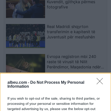
Kuvendit, gjithçka përmes
fotografive
Real Madridi shqyrton
transferimin e kapitenit të
Juventusit për mesfushën
Evropa regjistron mbi 240
raste të virusit të Nilit
Perëndimor, Maqedonia ndër
vendet më të prekura
albeu.com -
Do Not Process My Personal
Ronald Araujo pritet t’i kryejë
Information
të dielën testet mjekësore para
transferimit te Liverpooli
If you wish to opt-out of the sale, sharing to third parties, or
processing of your personal or sensitive information for
targeted advertising by us, please use the below opt-out