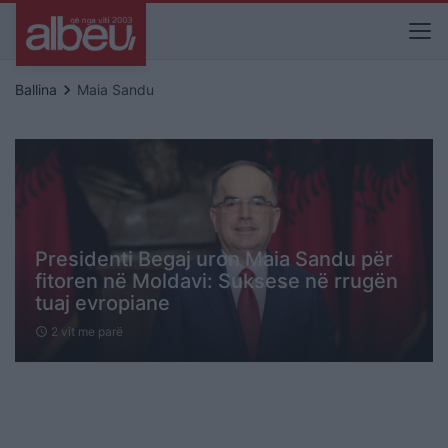
keyboard_arrow_right
Ballina
Maia Sandu
Presidenti Begaj uron Maia Sandu për
fitoren në Moldavi: Suksese në rrugën
tuaj evropiane
2 vit me parë
schedule