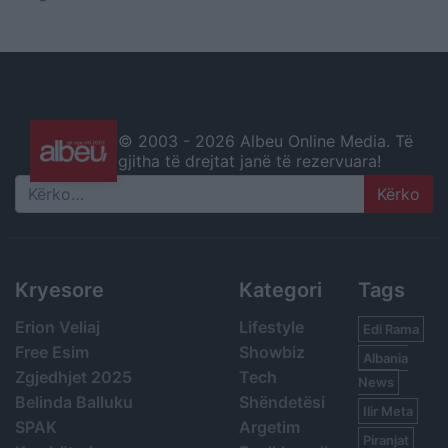
© 2003 -
2026 Albeu Online Media. Të
gjitha të drejtat janë të rezervuara!
Search
Kryesore
Kategori
Tags
Erion Veliaj
Lifestyle
Edi Rama
Free Esim
Showbiz
Albania
Zgjedhjet 2025
Tech
News
Belinda Balluku
Shëndetësi
Ilir Meta
SPAK
Argetim
Piranjat