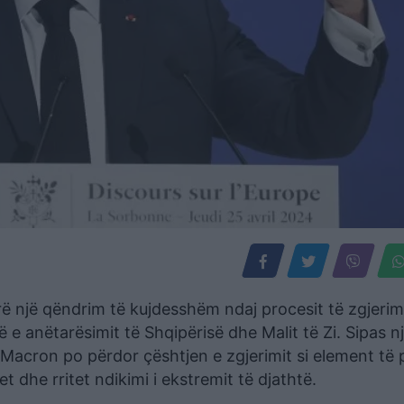
një qëndrim të kujdesshëm ndaj procesit të zgjerimi
e anëtarësimit të Shqipërisë dhe Malit të Zi. Sipas n
, Macron po përdor çështjen e zgjerimit si element të p
dhe rritet ndikimi i ekstremit të djathtë.