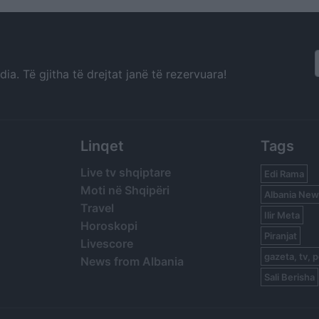
Valbonës
të dëgjohet në 
a. Të gjitha të drejtat janë të rezervuara!
Linqet
Tags
Live tv shqiptare
Edi Rama
Moti në Shqipëri
Albania New
Travel
Ilir Meta
Horoskopi
Piranjat
Livescore
gazeta, tv, p
News from Albania
Sali Berisha