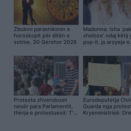
Zbuloni parashikimin e
Madonna: Isha ‘pa
horoskopit për ditën e
xheloze’ ndaj këtij y
sotme, 30 Qershor 2026
pop-it, ja arsyeja e
papritur
Protesta zhvendoset
Eurodeputetja Chri
nesër para Parlamentit,
Guarda nga protes
thirrja e protestuesit: T’u
Kryeministrisë: Dre
bëjmë të qartë se nuk na
së shkohet me dinji
përfaqësojnë! Në
me përulje