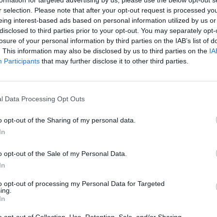
formation for targeted advertising by us, please use the below opt-out s
r selection. Please note that after your opt-out request is processed y
eing interest-based ads based on personal information utilized by us or
disclosed to third parties prior to your opt-out. You may separately opt-
losure of your personal information by third parties on the IAB’s list of
. This information may also be disclosed by us to third parties on the
IA
Participants
that may further disclose it to other third parties.
l Data Processing Opt Outs
o opt-out of the Sharing of my personal data.
In
o opt-out of the Sale of my Personal Data.
ë luftën ndaj ekstremit të
Projeksioni: Macron do të humbas
In
rësimet e opinionit publik për
shumicën
Starmer vijojnë të zhyten
to opt-out of processing my Personal Data for Targeted
ing.
In