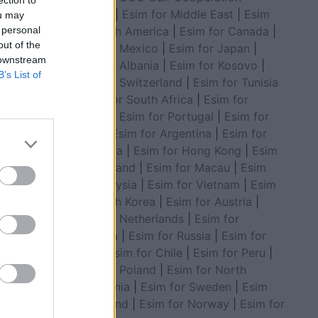
ection to
Council
|
Esim for Middle East
|
Esim
ou may
for South America
|
Esim for Canada
|
 personal
out of the
Esim for Mexico
|
Esim for Japan
|
 downstream
Esim for Albania
|
Esim for Kosovo
|
B’s List of
Esim for Switzerland
|
Esim for Tunisia
|
Esim for South Africa
|
Esim for
Algeria
|
Esim for Portugal
|
Esim for
Brazil
|
Esim for Argentina
|
Esim for
Colombia
|
Esim for Hong Kong
|
Esim
for Thailand
|
Esim for Macau
|
Esim
for Malaysia
|
Esim for Vietnam
|
Esim
for South Korea
|
Esim for Austria
|
Esim for Netherlands
|
Esim for
Australia
|
Esim for Russia
|
Esim for
ë
India
|
Esim for Chile
|
Esim for Peru
|
Esim for Poland
|
Esim for North
Macedonia
|
Esim for Sweden
|
Esim
for Finland
|
Esim for Norway
|
Esim for