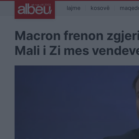
lajme
kosovë
maqed
Macron frenon zgjer
Mali i Zi mes vendev