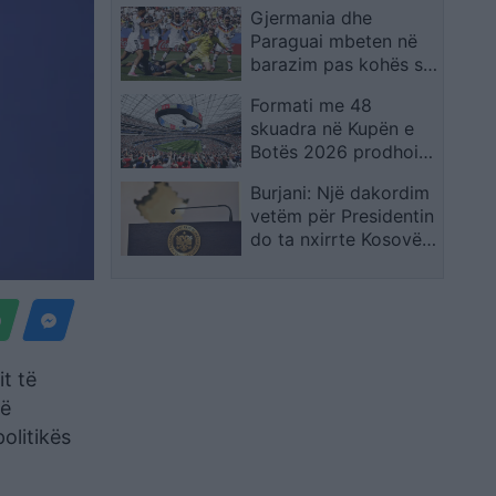
Gjermania dhe
shpreh dhimbjen që
Paraguai mbeten në
ndiejmë
barazim pas kohës së
rregullt, kualifikimi
Formati me 48
vendoset në
skuadra në Kupën e
vazhdime
Botës 2026 prodhoi
rrëfime të veçanta,
Burjani: Një dakordim
por favoritët mbetën
vetëm për Presidentin
thuajse të paprekur
do ta nxirrte Kosovën
nga ngërçi politik
t të
jë
olitikës