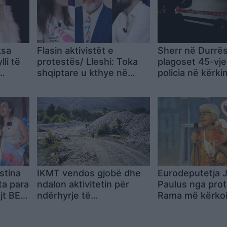
ksa
Flasin aktivistët e
Sherr në Durrës
lli të
protestës/ Lleshi: Toka
plagoset 45-vje
shqiptare u kthye në
policia në kërki
eksperiment! Kurti: Rama
autorëve
na trajton si njerëz me
bisht
stina
IKMT vendos gjobë dhe
Eurodeputetja J
ta para
ndalon aktivitetin për
Paulus nga prot
jt BE-
ndërhyrje të
Rama më kërkoi
tet, jo
jashtëligjshme në
të mos mbështe
shtratin e Lumit të
amendament, zër