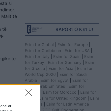
sta si
ëndimor.
Malit të
n të
ja.
Esim for Global
|
Esim for Europe
|
e
Esim for Caribbean
|
Esim for USA
|
Esim for Italy
|
Esim for Spain
|
Esim
gjike të
for Turkey
|
Esim for Germany
|
Esim
for Greece
|
Esim for Asia
|
Esim for
World Cup 2026
|
Esim for Saudi
Arabia
|
Esim for Egypt
|
Esim for
United Arab Emirates
|
Esim for
Balkans
|
Esim for Morocco
|
Esim for
China
|
Esim for United Kingdom
|
Esim
for Africa
|
Esim for Latin America
|
sonal or
Esim for GCC Gulf Cooperation