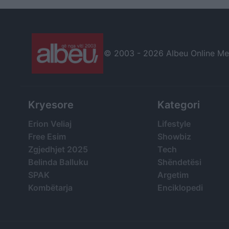
mbrëmje rikthim te
Kryeministria
© 2003 -
2026 Albeu Online Medi
Kryesore
Kategori
Erion Veliaj
Lifestyle
Free Esim
Showbiz
Zgjedhjet 2025
Tech
Belinda Balluku
Shëndetësi
SPAK
Argetim
Kombëtarja
Enciklopedi