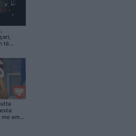
,
çari,
m të
utta
esta:
 me email
sja një
i juaj do