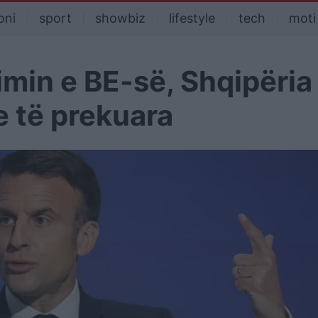
oni
sport
showbiz
lifestyle
tech
moti
imin e BE-së, Shqipëria
e të prekuara