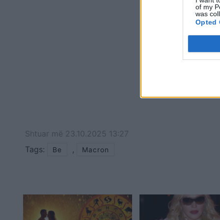
I want t
of my P
was col
Opted 
Shtuar
më
23.10.2025 13:27
Tags:
,
Be
Macron