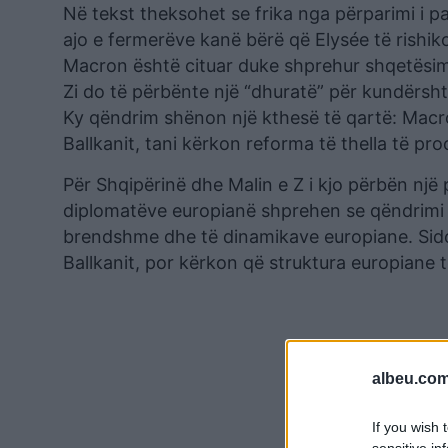
Në tekst theksohet se frika nga përparimi i p
ajo e fermerëve kanë bërë që Elysée të rishiko
Macron është cituar duke shprehur shqetësimi
Zi do të përbënte një “dhuratë” për kundërshta
Ky qëndrim shënon një kthesë të qartë: Macron,
Ballkanit, tani kërkon reforma të thella të pro
Për Shqipërinë dhe Malin e Z i kjo përbën një 
diplomatëve europianë shprehen se qëndrimi i F
brendshme dhe të dinamikave europiane. Sido
Ballkanit, por kërkon që struktura europiane 
albeu.com
If you wish 