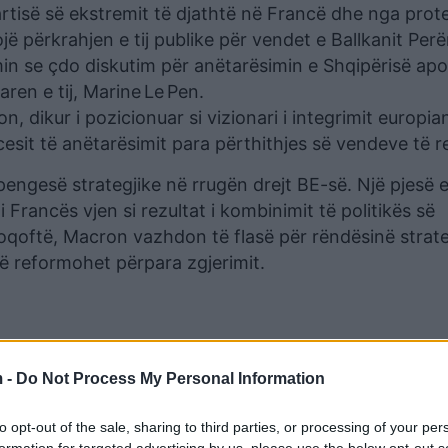
artisë së ekstremit të djathtë në Francë dhe nga prote
jë përkrahjen e tij publike për vendet e Ballkanit Per
n se çdo diskutim për anëtarësimin e Shqipërisë apo 
ren e tij, Marine Le Pen.
 dikur i pozicionuar si vizionari i integrimit europia
cesit të anëtarësimit para përthithjes së vendeve të re
pengesë strategjike në rrugën drejt BE-së. Një pjesë 
rancës vjen si rezultat i kombinimit të politikës së
qoftë, Macron vazhdon të flasë për rëndësinë strate
të reformohet përpara zgjerimit.
 -
Do Not Process My Personal Information
to opt-out of the sale, sharing to third parties, or processing of your per