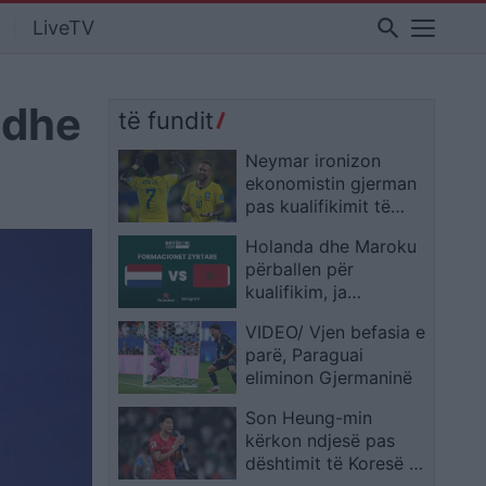
search
LiveTV
 dhe
të fundit
Neymar ironizon
ekonomistin gjerman
pas kualifikimit të
Brazilit: Provoje sërish
Holanda dhe Maroku
në Botërorin e
përballen për
ardhshëm
kualifikim, ja
formacionet zyrtare
VIDEO/ Vjen befasia e
parë, Paraguai
eliminon Gjermaninë
Son Heung-min
kërkon ndjesë pas
dështimit të Koresë së
Jugut: E pamundur të