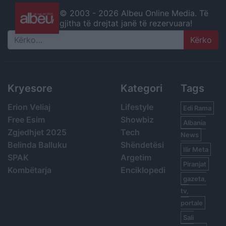
© 2003 -
2026 Albeu Online Media. Të
gjitha të drejtat janë të rezervuara!
Search
Kryesore
Kategori
Tags
Erion Veliaj
Lifestyle
Edi Rama
Free Esim
Showbiz
Albania
Zgjedhjet 2025
Tech
News
Belinda Balluku
Shëndetësi
Ilir Meta
SPAK
Argetim
Piranjat
Kombëtarja
Enciklopedi
gazeta,
tv,
portale
Sali