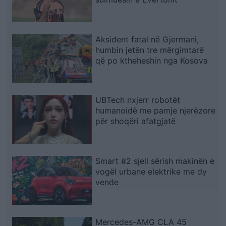
Aksident fatal në Gjermani,
humbin jetën tre mërgimtarë
që po ktheheshin nga Kosova
UBTech nxjerr robotët
humanoidë me pamje njerëzore
për shoqëri afatgjatë
Smart #2 sjell sërish makinën e
vogël urbane elektrike me dy
vende
Mercedes-AMG CLA 45