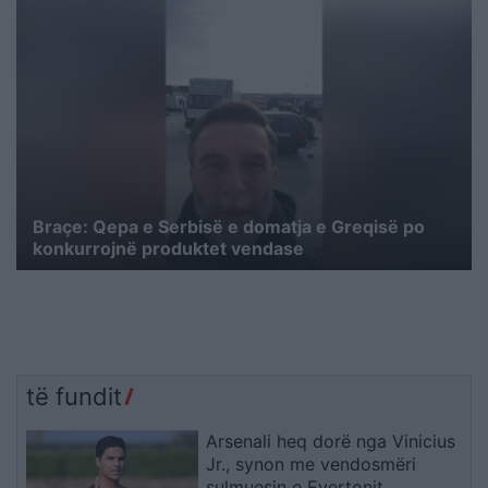
Braçe: Qepa e Serbisë e domatja e Greqisë po
konkurrojnë produktet vendase
të fundit
Arsenali heq dorë nga Vinicius
Jr., synon me vendosmëri
sulmuesin e Evertonit