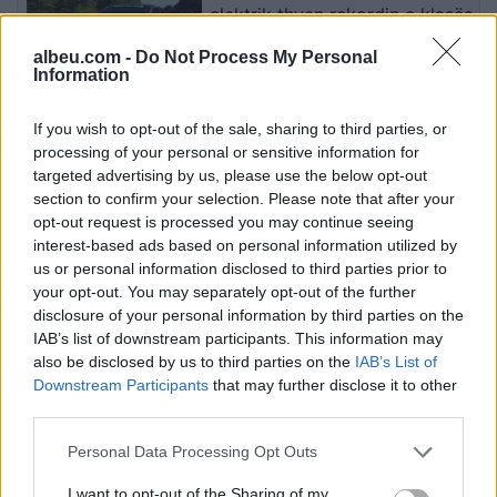
elektrik thyen rekordin e klasës
së tij në Nürburgring
albeu.com -
Do Not Process My Personal
Information
Teleskopi më i fuqishëm diellor
If you wish to opt-out of the sale, sharing to third parties, or
zbulon vorbullat që ndikojnë
processing of your personal or sensitive information for
në motin hapësinor dhe Tokë
targeted advertising by us, please use the below opt-out
section to confirm your selection. Please note that after your
opt-out request is processed you may continue seeing
interest-based ads based on personal information utilized by
Bllokime të papritura të
us or personal information disclosed to third parties prior to
llogarive të WhatsApp-it në të
your opt-out. You may separately opt-out of the further
gjithë botën
disclosure of your personal information by third parties on the
IAB’s list of downstream participants. This information may
also be disclosed by us to third parties on the
IAB’s List of
Downstream Participants
that may further disclose it to other
third parties.
Personal Data Processing Opt Outs
I want to opt-out of the Sharing of my