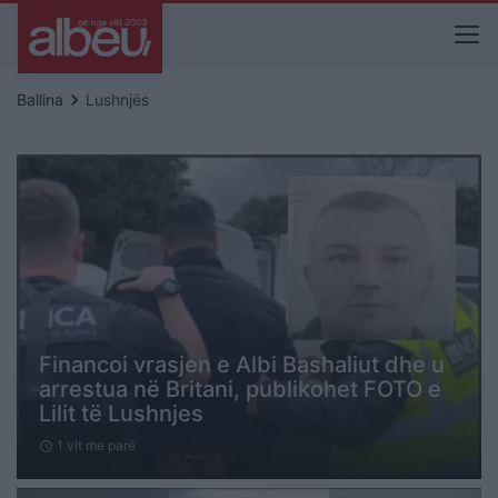
keyboard_arrow_right
Ballina
Lushnjës
Financoi vrasjen e Albi Bashaliut dhe u
arrestua në Britani, publikohet FOTO e
Lilit të Lushnjes
1 vit me parë
schedule