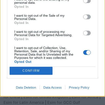
personal data.
Opted In
I want to opt-out of the Sale of my
Personal Data.
Opted In
I want to opt-out of processing my
Personal Data for Targeted Advertising.
Opted In
I want to opt-out of Collection, Use,
Retention, Sale, and/or Sharing of my
Personal Data that Is Unrelated with the
Purposes for which it was collected.
Opted Out
Esim for Global
|
Esim for Europe
|
Esim for Caribbean
|
Esim for USA
|
Esim for Italy
|
Esim for Spain
|
Esim
CONFIRM
for Turkey
|
Esim for Germany
|
Esim for Greece
|
Esim
for Asia
|
Esim for World Cup 2026
|
Esim for Saudi
Arabia
|
Esim for Egypt
|
Esim for United Arab
Data Deletion
Data Access
Privacy Policy
Emirates
|
Esim for Balkans
|
Esim for Morocco
|
Esim
for China
|
Esim for United Kingdom
|
Esim for Africa
|
Esim for Latin America
|
Esim for GCC Gulf