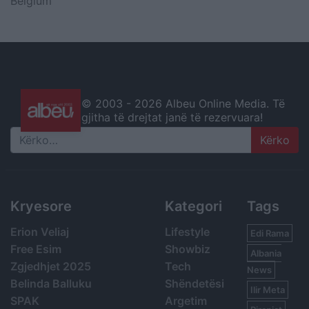
Belgium
© 2003 -
2026 Albeu Online Media. Të
gjitha të drejtat janë të rezervuara!
Search
Kryesore
Kategori
Tags
Erion Veliaj
Lifestyle
Edi Rama
Free Esim
Showbiz
Albania
Zgjedhjet 2025
Tech
News
Belinda Balluku
Shëndetësi
Ilir Meta
SPAK
Argetim