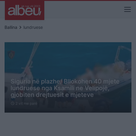
keyboard_arrow_right
Ballina
lundruese
Siguria në plazhe/ Bllokohen 40 mjete
lundruese nga Ksamili ne Velipojë,
gjobiten drejtuesit e mjeteve
2 vit me parë
schedule