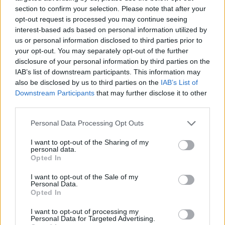
section to confirm your selection. Please note that after your
opt-out request is processed you may continue seeing
interest-based ads based on personal information utilized by
us or personal information disclosed to third parties prior to
your opt-out. You may separately opt-out of the further
disclosure of your personal information by third parties on the
IAB’s list of downstream participants. This information may
also be disclosed by us to third parties on the
IAB’s List of
Downstream Participants
that may further disclose it to other
third parties.
Personal Data Processing Opt Outs
I want to opt-out of the Sharing of my
personal data.
Opted In
I want to opt-out of the Sale of my
Personal Data.
Opted In
Esim for Global
|
Esim for Europe
|
Esim for Caribbean
|
Esim for USA
|
Esim for Italy
|
Esim for Spain
|
Esim
I want to opt-out of processing my
Personal Data for Targeted Advertising.
for Turkey
|
Esim for Germany
|
Esim for Greece
|
Esim