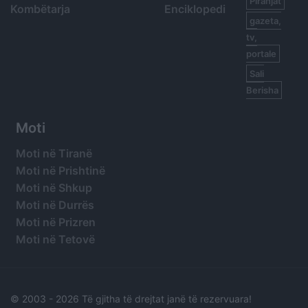
Piranjat
Kombëtarja
Enciklopedi
gazeta,
tv,
portale
Sali
Berisha
Moti
Moti në Tiranë
Moti në Prishtinë
Moti në Shkup
Moti në Durrës
Moti në Prizren
Moti në Tetovë
© 2003 -
2026 Të gjitha të drejtat janë të rezervuara!