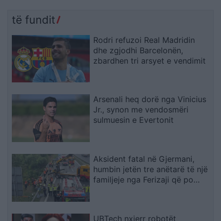
të fundit
Rodri refuzoi Real Madridin
dhe zgjodhi Barcelonën,
zbardhen tri arsyet e vendimit
Arsenali heq dorë nga Vinicius
Jr., synon me vendosmëri
sulmuesin e Evertonit
Aksident fatal në Gjermani,
humbin jetën tre anëtarë të një
familjeje nga Ferizaji që po
ktheheshin nga Kosova
UBTech nxjerr robotët