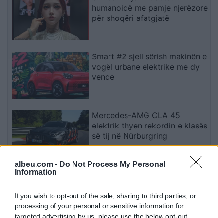
humanoidë me pamje njerëzore
për shoqëri afatgjatë
Smart #2 sjell sërish makinën e
vogël urbane elektrike me dy
vende
Mercedes-AMG CLA 45
elektrik thyen rekordin e klasës
së tij në Nürburgring
albeu.com -
Do Not Process My Personal
Information
Teleskopi më i fuqishëm diellor
zbulon vorbullat që ndikojnë
në motin hapësinor dhe Tokë
If you wish to opt-out of the sale, sharing to third parties, or
processing of your personal or sensitive information for
targeted advertising by us, please use the below opt-out