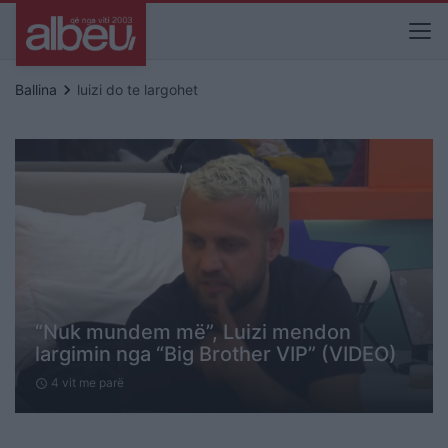
keyboard_arrow_right
Ballina
luizi do te largohet
“Nuk mundem më”, Luizi mendon
largimin nga “Big Brother VIP” (VIDEO)
4 vit me parë
schedule