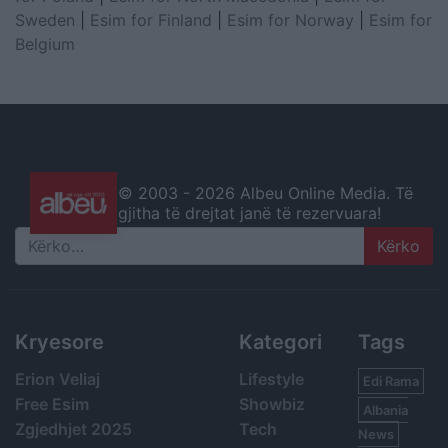
Sweden
|
Esim for Finland
|
Esim for Norway
|
Esim for
Belgium
© 2003 -
2026 Albeu Online Media. Të
gjitha të drejtat janë të rezervuara!
Search
Kryesore
Kategori
Tags
Erion Veliaj
Lifestyle
Edi Rama
Free Esim
Showbiz
Albania
Zgjedhjet 2025
Tech
News