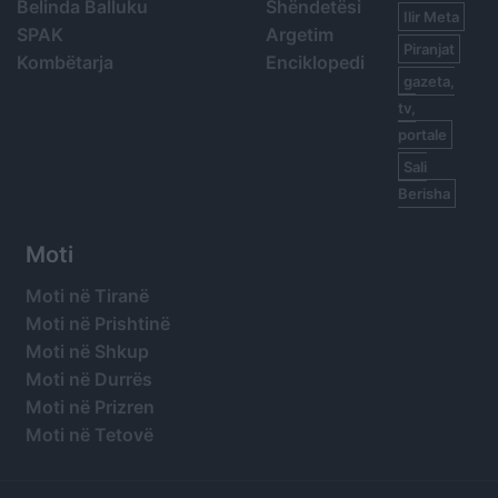
Belinda Balluku
Shëndetësi
Ilir Meta
SPAK
Argetim
Piranjat
Kombëtarja
Enciklopedi
gazeta,
tv,
portale
Sali
Berisha
Moti
Moti në Tiranë
Moti në Prishtinë
Moti në Shkup
Moti në Durrës
Moti në Prizren
Moti në Tetovë