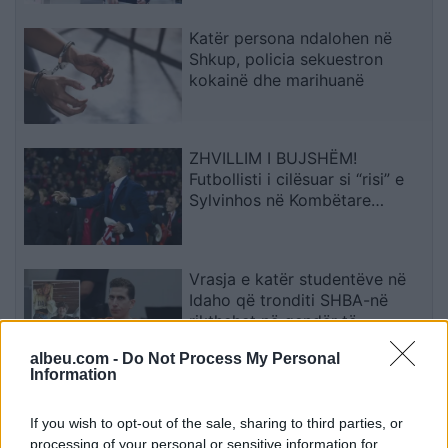
arredimit të vilës luksoze
Katër persona ndalohen në
Shkup, policia sekuestron
kokainë dhe marihuanë
ZHVILLIM I BUJSHËM!
Futbollisti i cilësuar si “risi” e
Sylvinhos në Kombëtare
ndërpret kontratën me klubin,
zbulohet arsyeja
Vrasja e katër studentëve në
Idaho që tronditi SHBA-në
rikthehet në qendër të
vëmendjes
albeu.com -
Do Not Process My Personal
Information
Afrim Gashi cakton 18 tetorin
për zgjedhjet e
If you wish to opt-out of the sale, sharing to third parties, or
jashtëzakonshme në Komunën
processing of your personal or sensitive information for