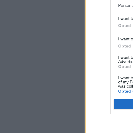
Persona
I want t
Opted 
I want t
Opted 
I want 
Advertis
Opted 
I want t
of my P
was col
Opted 