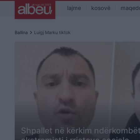
lajme
kosovë
maqed
keyboard_arrow_right
Ballina
Luigj Marku tiktok
Shpallet në kërkim ndërkombët