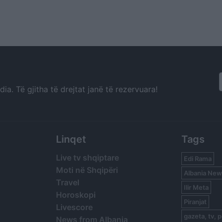
a. Të gjitha të drejtat janë të rezervuara!
Linqet
Tags
Live tv shqiptare
Edi Rama
Moti në Shqipëri
Albania New
Travel
Ilir Meta
Horoskopi
Piranjat
Livescore
gazeta, tv, p
News from Albania