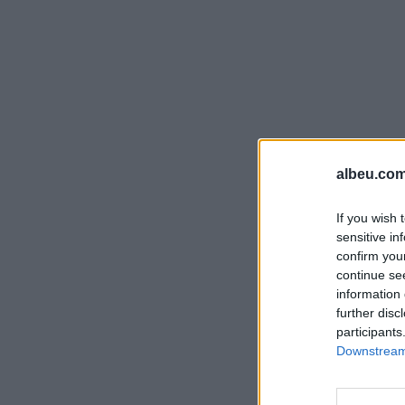
albeu.com
If you wish 
sensitive in
confirm you
continue se
information 
further disc
participants
Downstream 