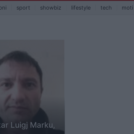
oni
sport
showbiz
lifestyle
tech
moti
ar Luigj Marku,