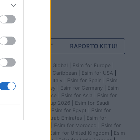
Esim for Global
|
Esim for Europe
|
Esim for Caribbean
|
Esim for USA
|
Esim for Italy
|
Esim for Spain
|
Esim
for Turkey
|
Esim for Germany
|
Esim
for Greece
|
Esim for Asia
|
Esim for
World Cup 2026
|
Esim for Saudi
Arabia
|
Esim for Egypt
|
Esim for
United Arab Emirates
|
Esim for
Balkans
|
Esim for Morocco
|
Esim for
China
|
Esim for United Kingdom
|
Esim