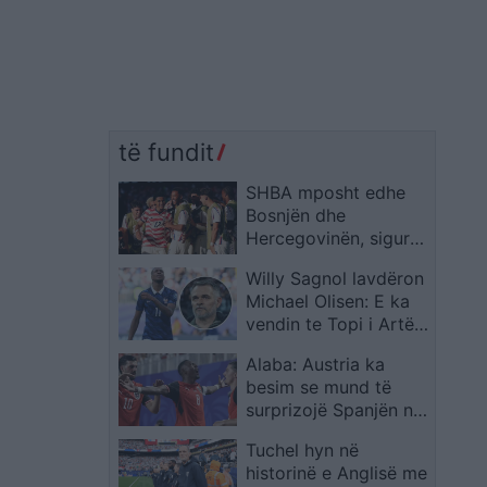
të fundit
SHBA mposht edhe
Bosnjën dhe
Hercegovinën, siguron
kalimin në 1/8 e
Willy Sagnol lavdëron
finales të Kupës së
Michael Olisen: E ka
Botës
vendin te Topi i Artë,
madje mbi Messin dhe
Alaba: Austria ka
Ronaldon
besim se mund të
surprizojë Spanjën në
Kupën e Botës
Tuchel hyn në
historinë e Anglisë me