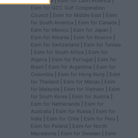
for Africa
|
Esim for Latin America
|
Esim for GCC Gulf Cooperation
Council
|
Esim for Middle East
|
Esim
for South America
|
Esim for Canada
|
Esim for Mexico
|
Esim for Japan
|
Esim for Albania
|
Esim for Kosovo
|
Esim for Switzerland
|
Esim for Tunisia
|
Esim for South Africa
|
Esim for
Algeria
|
Esim for Portugal
|
Esim for
Brazil
|
Esim for Argentina
|
Esim for
Colombia
|
Esim for Hong Kong
|
Esim
for Thailand
|
Esim for Macau
|
Esim
for Malaysia
|
Esim for Vietnam
|
Esim
for South Korea
|
Esim for Austria
|
Esim for Netherlands
|
Esim for
Australia
|
Esim for Russia
|
Esim for
India
|
Esim for Chile
|
Esim for Peru
|
Esim for Poland
|
Esim for North
Macedonia
|
Esim for Sweden
|
Esim