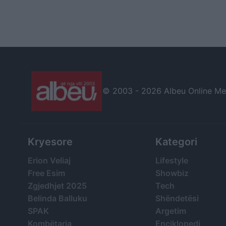
© 2003 -
2026 Albeu Online Medi
Kryesore
Kategori
Erion Veliaj
Lifestyle
Free Esim
Showbiz
Zgjedhjet 2025
Tech
Belinda Balluku
Shëndetësi
SPAK
Argetim
Kombëtarja
Enciklopedi