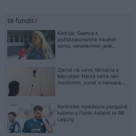
të fundit
Kadrijaj: Seanca e
jashtëzakonshme mbahet
sonte, nënshkrimet janë
siguruar
Zjarret në vend, Ministria e
Mbrojtjes: Nëntë vatra nën
monitorim, zonat e banuara
jashtë rrezikut
Kontrollet mjekësore pengojnë
kalimin e Fisnik Asllanit te RB
Leipzig