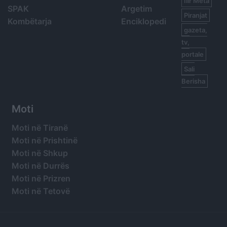
Ilir Meta
SPAK
Argetim
Piranjat
Kombëtarja
Enciklopedi
gazeta,
tv,
portale
Sali
Berisha
Moti
Moti në Tiranë
Moti në Prishtinë
Moti në Shkup
Moti në Durrës
Moti në Prizren
Moti në Tetovë