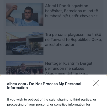
Afrimi i Rodrit ngushton
hapësirat, Barcelona mund të
humbasë një tjetër xhevahir të
akademisë
Tre persona plagosen me thikë
në Tanvald të Republikës Çeke,
arrestohet autori
Nëntoger Kushtrim Derguti
përfundon me sukses
Akademinë Ushtarake
Sandhurst
albeu.com -
Do Not Process My Personal
Information
Gjykata ndaloi ndërtimin e një
salle vallëzimi në Shtëpinë e
If you wish to opt-out of the sale, sharing to third parties, or
Bardhë, reagon Trump: Do ta
processing of your personal or sensitive information for