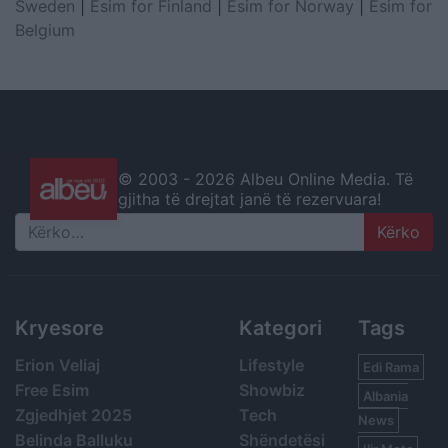
Sweden
|
Esim for Finland
|
Esim for Norway
|
Esim for
Belgium
© 2003 -
2026 Albeu Online Media. Të
gjitha të drejtat janë të rezervuara!
Search
Kryesore
Kategori
Tags
Erion Veliaj
Lifestyle
Edi Rama
Free Esim
Showbiz
Albania
Zgjedhjet 2025
Tech
News
Belinda Balluku
Shëndetësi