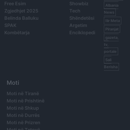
Free Esim
Showbiz
Albania
Zgjedhjet 2025
Tech
News
Belinda Balluku
Shëndetësi
Ilir Meta
SPAK
Argetim
Piranjat
Kombëtarja
Enciklopedi
gazeta,
tv,
portale
Sali
Berisha
Moti
Moti në Tiranë
Moti në Prishtinë
Moti në Shkup
Moti në Durrës
Moti në Prizren
Moti në Tetovë