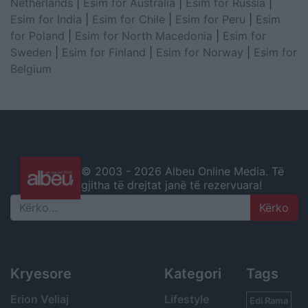
Netherlands
|
Esim for Australia
|
Esim for Russia
|
Esim for India
|
Esim for Chile
|
Esim for Peru
|
Esim
for Poland
|
Esim for North Macedonia
|
Esim for
Sweden
|
Esim for Finland
|
Esim for Norway
|
Esim for
Belgium
© 2003 -
2026 Albeu Online Media. Të
gjitha të drejtat janë të rezervuara!
Search
Kryesore
Kategori
Tags
Erion Veliaj
Lifestyle
Edi Rama