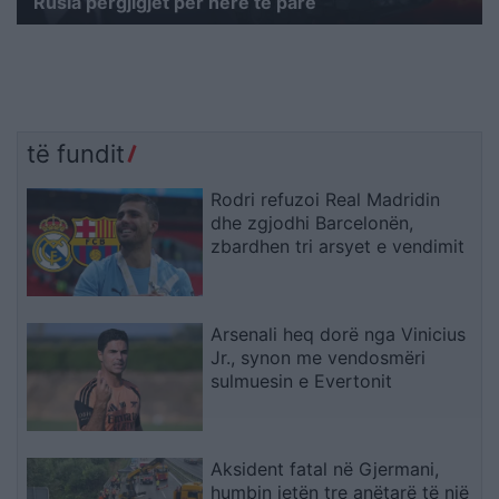
Rusia përgjigjet për herë të parë
të fundit
Rodri refuzoi Real Madridin
dhe zgjodhi Barcelonën,
zbardhen tri arsyet e vendimit
Arsenali heq dorë nga Vinicius
Jr., synon me vendosmëri
sulmuesin e Evertonit
Aksident fatal në Gjermani,
humbin jetën tre anëtarë të një