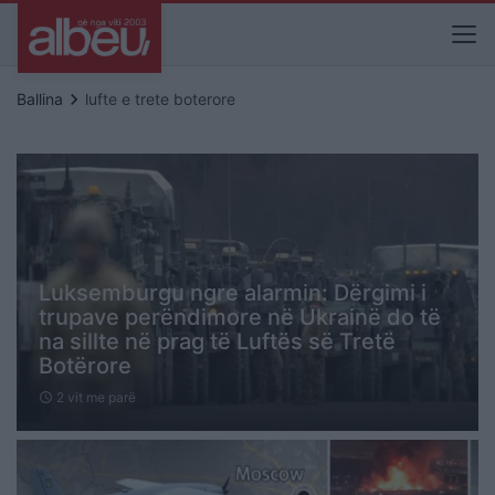
keyboard_arrow_right
Ballina
lufte e trete boterore
Luksemburgu ngre alarmin: Dërgimi i
trupave perëndimore në Ukrainë do të
na sillte në prag të Luftës së Tretë
Botërore
2 vit me parë
schedule