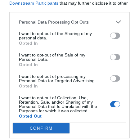
Teleskopi më i fuqishëm diellor
Downstream Participants
that may further disclose it to other
zbulon vorbullat që ndikojnë
third parties.
në motin hapësinor dhe Tokë
Personal Data Processing Opt Outs
I want to opt-out of the Sharing of my
personal data.
Opted In
I want to opt-out of the Sale of my
Personal Data.
Opted In
I want to opt-out of processing my
Personal Data for Targeted Advertising.
Opted In
I want to opt-out of Collection, Use,
Retention, Sale, and/or Sharing of my
Personal Data that Is Unrelated with the
Purposes for which it was collected.
Opted Out
CONFIRM