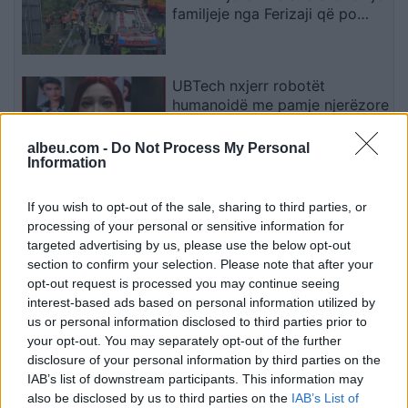
familjeje nga Ferizaji që po
ktheheshin nga Kosova
UBTech nxjerr robotët
humanoidë me pamje njerëzore
për shoqëri afatgjatë
albeu.com -
Do Not Process My Personal
Information
Smart #2 sjell sërish makinën e
If you wish to opt-out of the sale, sharing to third parties, or
vogël urbane elektrike me dy
processing of your personal or sensitive information for
vende
targeted advertising by us, please use the below opt-out
section to confirm your selection. Please note that after your
opt-out request is processed you may continue seeing
interest-based ads based on personal information utilized by
Mercedes-AMG CLA 45
us or personal information disclosed to third parties prior to
elektrik thyen rekordin e klasës
your opt-out. You may separately opt-out of the further
së tij në Nürburgring
disclosure of your personal information by third parties on the
IAB’s list of downstream participants. This information may
also be disclosed by us to third parties on the
IAB’s List of