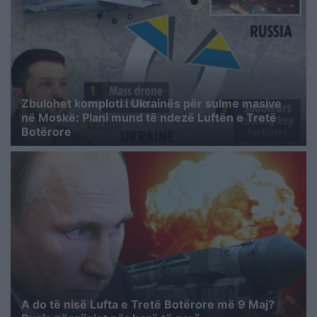
Zbulohet komploti i Ukrainës për sulme masive
në Moskë: Plani mund të ndezë Luftën e Tretë
Botërore
A do të nisë Lufta e Tretë Botërore më 9 Maj?