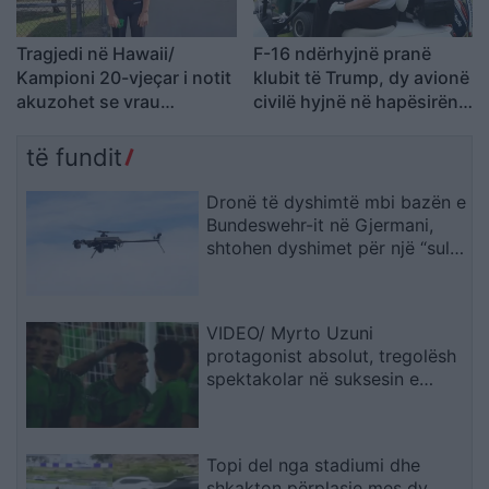
Tragjedi në Hawaii/
F-16 ndërhyjnë pranë
Kampioni 20-vjeçar i notit
klubit të Trump, dy avionë
akuzohet se vrau
civilë hyjnë në hapësirën e
brutalisht rojën e një
ndaluar
resorti
të fundit
Dronë të dyshimtë mbi bazën e
Bundeswehr-it në Gjermani,
shtohen dyshimet për një “sulm
hibrid” rus
VIDEO/ Myrto Uzuni
protagonist absolut, tregolësh
spektakolar në suksesin e
Austin
Topi del nga stadiumi dhe
shkakton përplasje mes dy