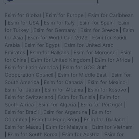
Esim for Global
|
Esim for Europe
|
Esim for Caribbean
|
Esim for USA
|
Esim for Italy
|
Esim for Spain
|
Esim
for Turkey
|
Esim for Germany
|
Esim for Greece
|
Esim
for Asia
|
Esim for World Cup 2026
|
Esim for Saudi
Arabia
|
Esim for Egypt
|
Esim for United Arab
Emirates
|
Esim for Balkans
|
Esim for Morocco
|
Esim
for China
|
Esim for United Kingdom
|
Esim for Africa
|
Esim for Latin America
|
Esim for GCC Gulf
Cooperation Council
|
Esim for Middle East
|
Esim for
South America
|
Esim for Canada
|
Esim for Mexico
|
Esim for Japan
|
Esim for Albania
|
Esim for Kosovo
|
Esim for Switzerland
|
Esim for Tunisia
|
Esim for
South Africa
|
Esim for Algeria
|
Esim for Portugal
|
Esim for Brazil
|
Esim for Argentina
|
Esim for
Colombia
|
Esim for Hong Kong
|
Esim for Thailand
|
Esim for Macau
|
Esim for Malaysia
|
Esim for Vietnam
|
Esim for South Korea
|
Esim for Austria
|
Esim for