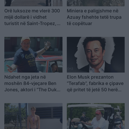
Orë luksoze me vlerë 300
Miniera e paligjshme në
mijë dollarë i vidhet
Azuay fshehte tetë trupa
turistit në Saint-Tropez,
të copëtuar
arrestohen katër spanjollë
Ndahet nga jeta në
Elon Musk prezanton
moshën 84-vjeçare Ben
“Terafab”, fabrika e çipave
Jones, aktori i “The Dukes
që pritet të jetë 50 herë
of Hazzard
më e madhe se Pentagoni