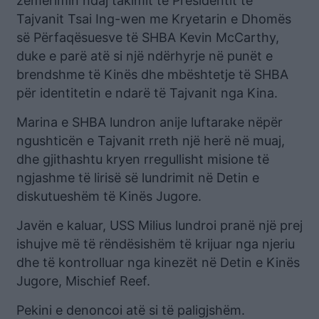
zemërimin ndaj takimit të Presidentit të
Tajvanit Tsai Ing-wen me Kryetarin e Dhomës
së Përfaqësuesve të SHBA Kevin McCarthy,
duke e parë atë si një ndërhyrje në punët e
brendshme të Kinës dhe mbështetje të SHBA
për identitetin e ndarë të Tajvanit nga Kina.
Marina e SHBA lundron anije luftarake nëpër
ngushticën e Tajvanit rreth një herë në muaj,
dhe gjithashtu kryen rregullisht misione të
ngjashme të lirisë së lundrimit në Detin e
diskutueshëm të Kinës Jugore.
Javën e kaluar, USS Milius lundroi pranë një prej
ishujve më të rëndësishëm të krijuar nga njeriu
dhe të kontrolluar nga kinezët në Detin e Kinës
Jugore, Mischief Reef.
Pekini e denoncoi atë si të paligjshëm.