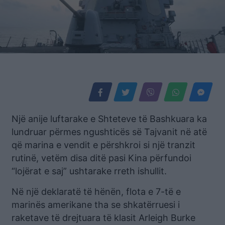
Një anije luftarake e Shteteve të Bashkuara ka
lundruar përmes ngushticës së Tajvanit në atë
që marina e vendit e përshkroi si një tranzit
rutinë, vetëm disa ditë pasi Kina përfundoi
“lojërat e saj” ushtarake rreth ishullit.
Në një deklaratë të hënën, flota e 7-të e
marinës amerikane tha se shkatërruesi i
raketave të drejtuara të klasit Arleigh Burke