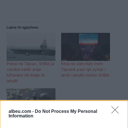
Lajme të ngjashme:
Pelosi në Tajvan, SHBA-ja
Kina nis stërvitjet rreth
vendos katër anije
Tajvanit pasi një zyrtar i
luftarake në lindje të
lartë i ishullit viziton SHBA
ishullit
albeu.com -
Do Not Process My Personal
Information
Tajvani: Stërvitjet
ushtarake të Kinës duket