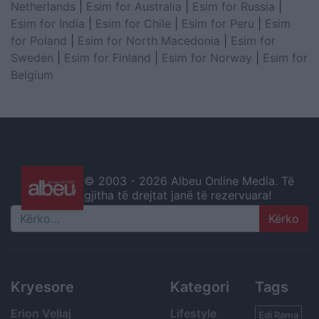
Netherlands
|
Esim for Australia
|
Esim for Russia
|
Esim for India
|
Esim for Chile
|
Esim for Peru
|
Esim
for Poland
|
Esim for North Macedonia
|
Esim for
Sweden
|
Esim for Finland
|
Esim for Norway
|
Esim for
Belgium
© 2003 -
2026 Albeu Online Media. Të
gjitha të drejtat janë të rezervuara!
Search
Kryesore
Kategori
Tags
Erion Veliaj
Lifestyle
Edi Rama