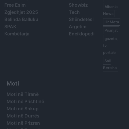
Free Esim
Showbiz
Albania
Zgjedhjet 2025
Tech
News
Belinda Balluku
Shëndetësi
Ilir Meta
SPAK
Argetim
Piranjat
Kombëtarja
Enciklopedi
gazeta,
tv,
portale
Sali
Berisha
Moti
Moti në Tiranë
Moti në Prishtinë
Moti në Shkup
Moti në Durrës
Moti në Prizren