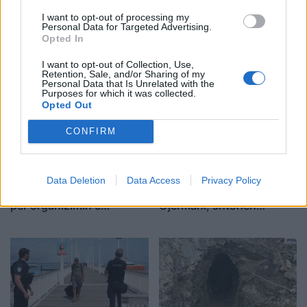
I want to opt-out of processing my
Personal Data for Targeted Advertising.
Opted In
I want to opt-out of Collection, Use,
Retention, Sale, and/or Sharing of my
Personal Data that Is Unrelated with the
Purposes for which it was collected.
Opted Out
CONFIRM
Si po përdoret inteligjenca
Dronë të dyshimtë mbi
Data Deletion
Data Access
Privacy Policy
artificiale nga gjermanët
bazën e Bundeswehr-it në
për organizimin e
Gjermani, shtohen
pushimeve
dyshimet për një “sulm
hibrid” rus