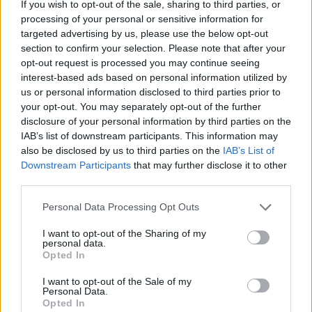
If you wish to opt-out of the sale, sharing to third parties, or
se po simulojnë sulm
processing of your personal or sensitive information for
targeted advertising by us, please use the below opt-out
section to confirm your selection. Please note that after your
opt-out request is processed you may continue seeing
interest-based ads based on personal information utilized by
us or personal information disclosed to third parties prior to
your opt-out. You may separately opt-out of the further
disclosure of your personal information by third parties on the
IAB’s list of downstream participants. This information may
also be disclosed by us to third parties on the
IAB’s List of
Downstream Participants
that may further disclose it to other
third parties.
Personal Data Processing Opt Outs
I want to opt-out of the Sharing of my
personal data.
Shtuar
më
17.04.2023 09:23
Opted In
Tags:
,
,
,
Kine
SHBA
stervitje ushtarake
I want to opt-out of the Sale of my
Tajvan
Personal Data.
Opted In