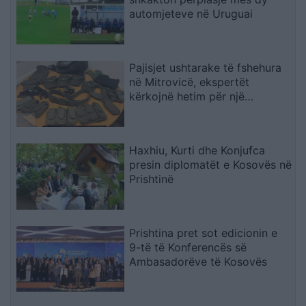
automjeteve në Uruguai
Pajisjet ushtarake të fshehura
në Mitrovicë, ekspertët
kërkojnë hetim për një
veprimtari të mundshme të
organizuar
Haxhiu, Kurti dhe Konjufca
presin diplomatët e Kosovës në
Prishtinë
Prishtina pret sot edicionin e
9-të të Konferencës së
Ambasadorëve të Kosovës