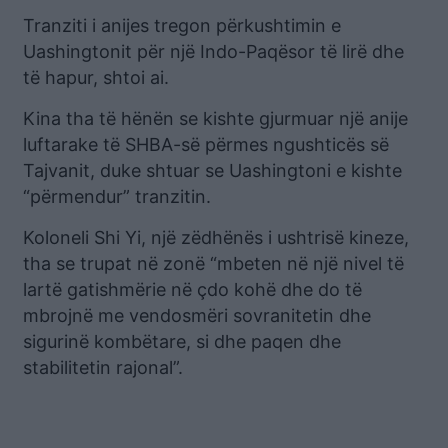
Tranziti i anijes tregon përkushtimin e
Uashingtonit për një Indo-Paqësor të lirë dhe
të hapur, shtoi ai.
Kina tha të hënën se kishte gjurmuar një anije
luftarake të SHBA-së përmes ngushticës së
Tajvanit, duke shtuar se Uashingtoni e kishte
“përmendur” tranzitin.
Koloneli Shi Yi, një zëdhënës i ushtrisë kineze,
tha se trupat në zonë “mbeten në një nivel të
lartë gatishmërie në çdo kohë dhe do të
mbrojnë me vendosmëri sovranitetin dhe
sigurinë kombëtare, si dhe paqen dhe
stabilitetin rajonal”.