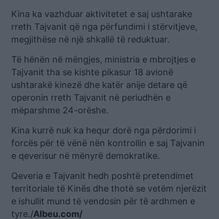
Kina ka vazhduar aktivitetet e saj ushtarake
rreth Tajvanit që nga përfundimi i stërvitjeve,
megjithëse në një shkallë të reduktuar.
Të hënën në mëngjes, ministria e mbrojtjes e
Tajvanit tha se kishte pikasur 18 avionë
ushtarakë kinezë dhe katër anije detare që
operonin rreth Tajvanit në periudhën e
mëparshme 24-orëshe.
Kina kurrë nuk ka hequr dorë nga përdorimi i
forcës për të vënë nën kontrollin e saj Tajvanin
e qeverisur në mënyrë demokratike.
Qeveria e Tajvanit hedh poshtë pretendimet
territoriale të Kinës dhe thotë se vetëm njerëzit
e ishullit mund të vendosin për të ardhmen e
tyre./
Albeu.com/