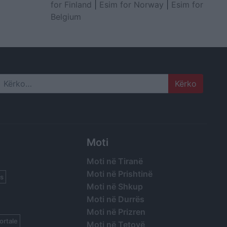
for Finland
|
Esim for Norway
|
Esim for
Belgium
Search
Moti
Moti në Tiranë
Moti në Prishtinë
s
Moti në Shkup
Moti në Durrës
Moti në Prizren
ortale
Moti në Tetovë