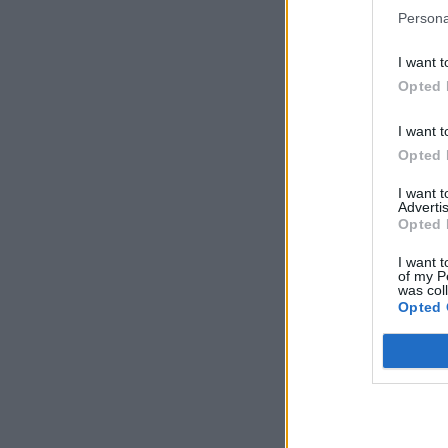
Persona
I want t
Opted 
I want t
Opted 
I want 
Advertis
Opted 
I want t
of my P
was col
Opted 