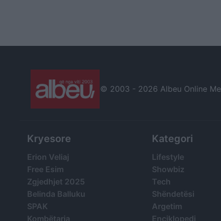
© 2003 -
2026 Albeu Online Medi
Kryesore
Kategori
Erion Veliaj
Lifestyle
Free Esim
Showbiz
Zgjedhjet 2025
Tech
Belinda Balluku
Shëndetësi
SPAK
Argetim
Kombëtarja
Enciklopedi