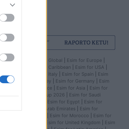
Esim for Global
|
Esim for Europe
|
Esim for Caribbean
|
Esim for USA
|
Esim for Italy
|
Esim for Spain
|
Esim
for Turkey
|
Esim for Germany
|
Esim
for Greece
|
Esim for Asia
|
Esim for
World Cup 2026
|
Esim for Saudi
Arabia
|
Esim for Egypt
|
Esim for
United Arab Emirates
|
Esim for
Balkans
|
Esim for Morocco
|
Esim for
China
|
Esim for United Kingdom
|
Esim