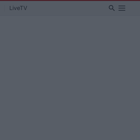
search
LiveTV