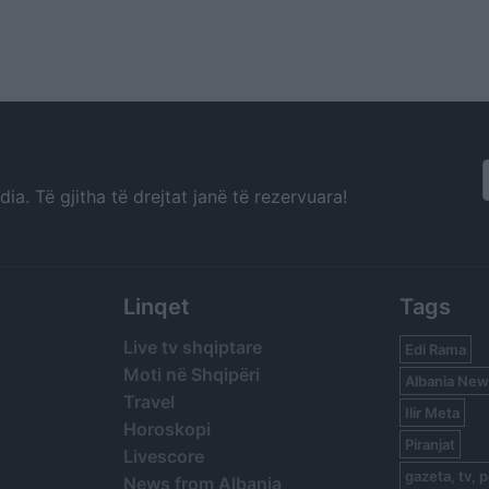
a. Të gjitha të drejtat janë të rezervuara!
Linqet
Tags
Live tv shqiptare
Edi Rama
Moti në Shqipëri
Albania New
Travel
Ilir Meta
Horoskopi
Piranjat
Livescore
gazeta, tv, p
News from Albania