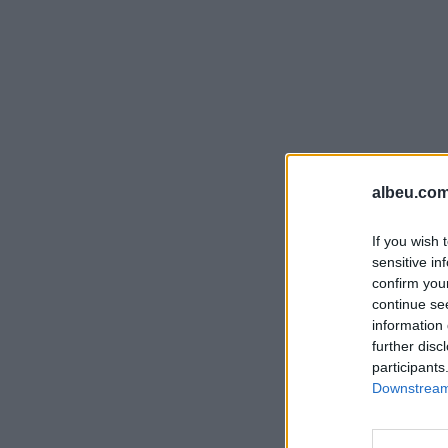
albeu.com
If you wish 
sensitive in
confirm you
continue se
information 
further disc
participants
Downstream 