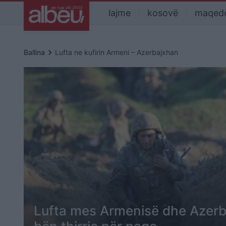
lajme
kosovë
maqed
keyboard_arrow_right
Ballina
Lufta ne kufirin Armeni – Azerbajxhan
Lufta mes Armenisë dhe Azerba