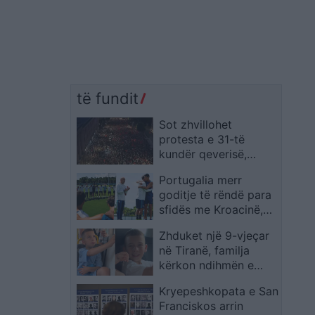
të fundit
Sot zhvillohet
protesta e 31-të
kundër qeverisë,
qytetarët kërkojnë
Portugalia merr
largimin e
goditje të rëndë para
panegociueshëm të
sfidës me Kroacinë,
Edi Ramës
Ricardo Carvalho
Zhduket një 9-vjeçar
largohet pas vdekjes
në Tiranë, familja
së babait
kërkon ndihmën e
qytetarëve për ta
Kryepeshkopata e San
gjetur
Franciskos arrin