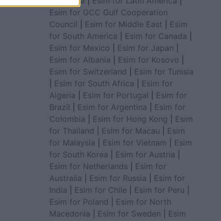
for Africa
|
Esim for Latin America
|
Esim for GCC Gulf Cooperation
Council
|
Esim for Middle East
|
Esim
for South America
|
Esim for Canada
|
Esim for Mexico
|
Esim for Japan
|
Esim for Albania
|
Esim for Kosovo
|
Esim for Switzerland
|
Esim for Tunisia
|
Esim for South Africa
|
Esim for
Algeria
|
Esim for Portugal
|
Esim for
Brazil
|
Esim for Argentina
|
Esim for
Colombia
|
Esim for Hong Kong
|
Esim
for Thailand
|
Esim for Macau
|
Esim
for Malaysia
|
Esim for Vietnam
|
Esim
for South Korea
|
Esim for Austria
|
Esim for Netherlands
|
Esim for
Australia
|
Esim for Russia
|
Esim for
India
|
Esim for Chile
|
Esim for Peru
|
Esim for Poland
|
Esim for North
Macedonia
|
Esim for Sweden
|
Esim