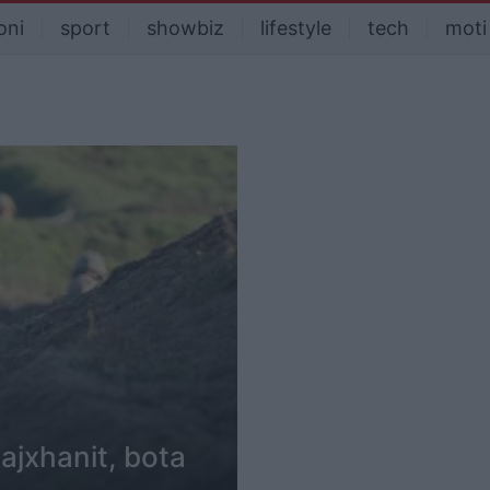
oni
sport
showbiz
lifestyle
tech
moti
jxhanit, bota