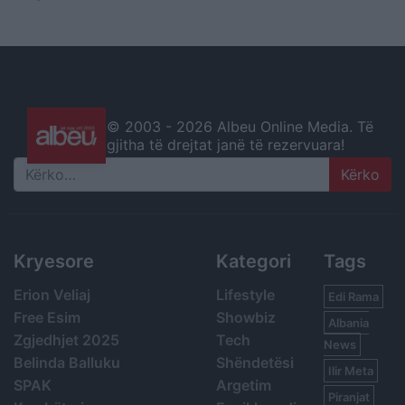
© 2003 -
2026 Albeu Online Media. Të
gjitha të drejtat janë të rezervuara!
Search
Kryesore
Kategori
Tags
Erion Veliaj
Lifestyle
Edi Rama
Free Esim
Showbiz
Albania
Zgjedhjet 2025
Tech
News
Belinda Balluku
Shëndetësi
Ilir Meta
SPAK
Argetim
Piranjat