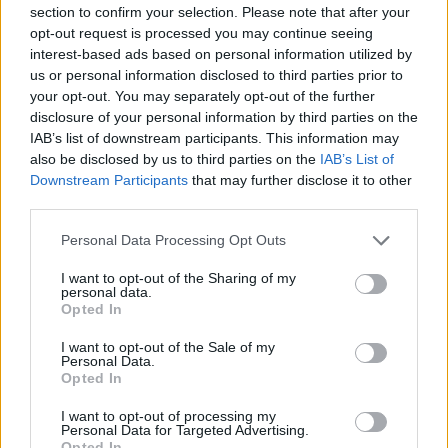
section to confirm your selection. Please note that after your
opt-out request is processed you may continue seeing
interest-based ads based on personal information utilized by
us or personal information disclosed to third parties prior to
your opt-out. You may separately opt-out of the further
disclosure of your personal information by third parties on the
IAB’s list of downstream participants. This information may
also be disclosed by us to third parties on the
IAB’s List of
Downstream Participants
that may further disclose it to other
third parties.
Personal Data Processing Opt Outs
I want to opt-out of the Sharing of my
personal data.
Opted In
I want to opt-out of the Sale of my
Personal Data.
Opted In
Esim for Global
|
Esim for Europe
|
Esim for Caribbean
|
Esim for USA
|
Esim for Italy
|
Esim for Spain
|
Esim
I want to opt-out of processing my
for Turkey
|
Esim for Germany
|
Esim for Greece
|
Esim
Personal Data for Targeted Advertising.
Opted In