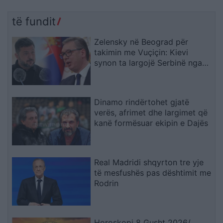
të fundit
Zelensky në Beograd për
takimin me Vuçiçin: Kievi
synon ta largojë Serbinë nga
kampi rus
Dinamo rindërtohet gjatë
verës, afrimet dhe largimet që
kanë formësuar ekipin e Dajës
Real Madridi shqyrton tre yje
të mesfushës pas dështimit me
Rodrin
Horoskopi 8 Gusht 2026/