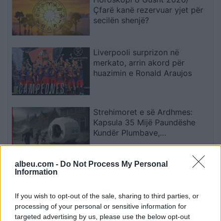
Çfarë kanë rezervuar yjet për
secilën shenjë?
Liverpooli surprizon në
merkato, arrin akord për
huazimin e Ronald Araujos
Strehimoret e së Ardhmes:
Kapsula 35 Mijë Paundëshe
Kundër Plumbave,
Shpërthimeve dhe Fatkeqësive
Natyrore
albeu.com -
Do Not Process My Personal
Apple hedh në gjyq OpenAI-n
Information
për përvetësim të paligjshëm
të sekreteve industriale
If you wish to opt-out of the sale, sharing to third parties, or
processing of your personal or sensitive information for
targeted advertising by us, please use the below opt-out