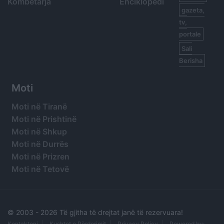
Kombëtarja
Enciklopedi
gazeta,
tv,
portale
Sali
Berisha
Moti
Moti në Tiranë
Moti në Prishtinë
Moti në Shkup
Moti në Durrës
Moti në Prizren
Moti në Tetovë
© 2003 -
2026 Të gjitha të drejtat janë të rezervuara!
Kontaktoni
Kushtet e Përdorimit
Privacy Policy
Powered by: