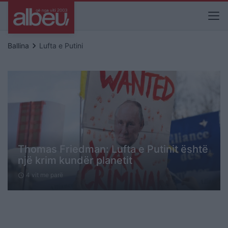
keyboard_arrow_right
Ballina
Lufta e Putini
Thomas Friedman: Lufta e Putinit është
një krim kundër planetit
4 vit me parë
schedule