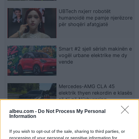
UBTech nxjerr robotët
humanoidë me pamje njerëzore
për shoqëri afatgjatë
Smart #2 sjell sërish makinën e
vogël urbane elektrike me dy
vende
Mercedes-AMG CLA 45
elektrik thyen rekordin e klasës
së tij në Nürburgring
albeu.com -
Do Not Process My Personal
Information
Teleskopi më i fuqishëm diellor
zbulon vorbullat që ndikojnë
If you wish to opt-out of the sale, sharing to third parties, or
në motin hapësinor dhe Tokë
processing of your personal or sensitive information for