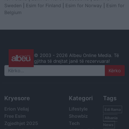
Sweden
|
Esim for Finland
|
Esim for Norway
|
Esim for
Belgium
© 2003 -
2026 Albeu Online Media. Të
gjitha të drejtat janë të rezervuara!
Search
Kryesore
Kategori
Tags
Erion Veliaj
Lifestyle
Edi Rama
Free Esim
Showbiz
Albania
Zgjedhjet 2025
Tech
News