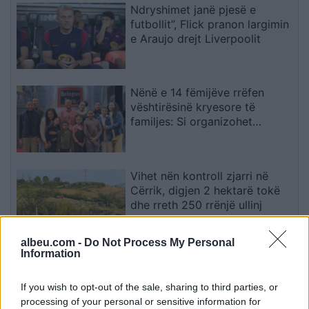
Ndryshimet janë pjesë e
futbollit”, Flick pranon largimin
e Araujo drejt Liverpoolit
Nënë e 14 fëmijëve rrëfen
vështirësinë kryesore të
familjes: Si organizohet
transporti
Vihet nën kontroll zjarri në
Cërrik, digjen 2 hektarë tokë
dhe rreth 250 rrënjë ullinj
albeu.com -
Do Not Process My Personal
Information
Përfundon protesta e 71-të
qytetare, mesazhi i qartë për
If you wish to opt-out of the sale, sharing to third parties, or
qeverinë: “Nesër më shumë”,
processing of your personal or sensitive information for
kërkohet largimi i Ramës