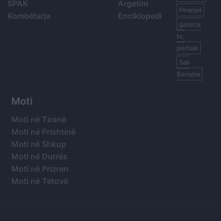
SPAK
Argetim
Piranjat
Kombëtarja
Enciklopedi
gazeta,
tv,
portale
Sali
Berisha
Moti
Moti në Tiranë
Moti në Prishtinë
Moti në Shkup
Moti në Durrës
Moti në Prizren
Moti në Tetovë