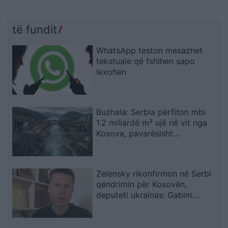
të fundit
WhatsApp teston mesazhet
tekstuale që fshihen sapo
lexohen
Buzhala: Serbia përfiton mbi
1.2 miliardë m³ ujë në vit nga
Kosova, pavarësisht
kërcënimeve për Ibërin
Zelensky rikonfirmon në Serbi
qëndrimin për Kosovën,
deputeti ukrainas: Gabim
diplomatik, Ukraina duhet ta
njohë