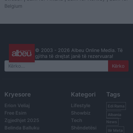
Belgium
© 2003 -
2026 Albeu Online Media. Të
gjitha të drejtat janë të rezervuara!
Search
Kryesore
Kategori
Tags
Erion Veliaj
Lifestyle
Edi Rama
Free Esim
Showbiz
Albania
Zgjedhjet 2025
Tech
News
Belinda Balluku
Shëndetësi
Ilir Meta