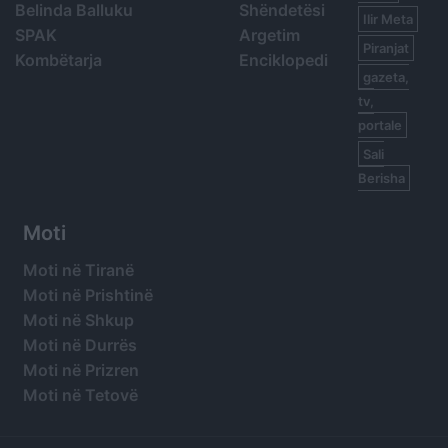
Belinda Balluku
Shëndetësi
Ilir Meta
SPAK
Argetim
Piranjat
Kombëtarja
Enciklopedi
gazeta,
tv,
portale
Sali
Berisha
Moti
Moti në Tiranë
Moti në Prishtinë
Moti në Shkup
Moti në Durrës
Moti në Prizren
Moti në Tetovë