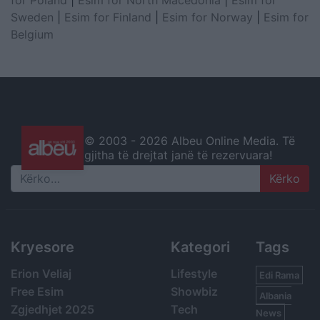
Sweden
|
Esim for Finland
|
Esim for Norway
|
Esim for
Belgium
© 2003 -
2026 Albeu Online Media. Të
gjitha të drejtat janë të rezervuara!
Search
Kryesore
Kategori
Tags
Erion Veliaj
Lifestyle
Edi Rama
Free Esim
Showbiz
Albania
Zgjedhjet 2025
Tech
News