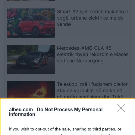
Smart #2 sjell sërish makinën e
vogël urbane elektrike me dy
vende
Mercedes-AMG CLA 45
elektrik thyen rekordin e klasës
së tij në Nürburgring
Teleskopi më i fuqishëm diellor
zbulon vorbullat që ndikojnë
në motin hapësinor dhe Tokë
albeu.com -
Do Not Process My Personal
Information
Bllokime të papritura të
llogarive të WhatsApp-it në të
If you wish to opt-out of the sale, sharing to third parties, or
gjithë botën