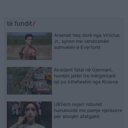
të fundit
Arsenali heq dorë nga Vinicius
Jr., synon me vendosmëri
sulmuesin e Evertonit
Aksident fatal në Gjermani,
humbin jetën tre mërgimtarë
që po ktheheshin nga Kosova
UBTech nxjerr robotët
humanoidë me pamje njerëzore
për shoqëri afatgjatë