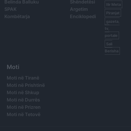
Belinda Balluku
Shëndetësi
Ilir Meta
SPAK
Argetim
Piranjat
Kombëtarja
Enciklopedi
gazeta,
tv,
portale
Sali
Berisha
Moti
Moti në Tiranë
Moti në Prishtinë
Moti në Shkup
Moti në Durrës
Moti në Prizren
Moti në Tetovë