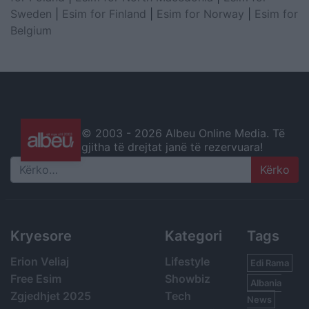
Sweden
|
Esim for Finland
|
Esim for Norway
|
Esim for
Belgium
© 2003 -
2026 Albeu Online Media. Të
gjitha të drejtat janë të rezervuara!
Search
Kryesore
Kategori
Tags
Erion Veliaj
Lifestyle
Edi Rama
Free Esim
Showbiz
Albania
Zgjedhjet 2025
Tech
News