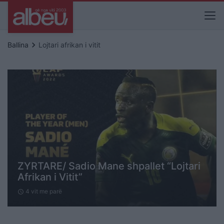
keyboard_arrow_right
Ballina
Lojtari afrikan i vitit
ZYRTARE/ Sadio Mane shpallet “Lojtari
Afrikan i Vitit”
4 vit me parë
schedule