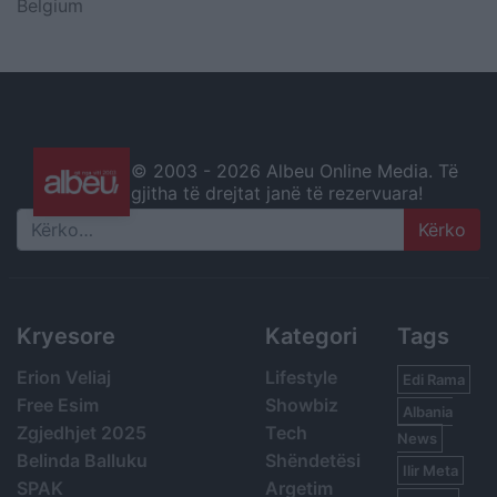
Belgium
© 2003 -
2026 Albeu Online Media. Të
gjitha të drejtat janë të rezervuara!
Search
Kryesore
Kategori
Tags
Erion Veliaj
Lifestyle
Edi Rama
Free Esim
Showbiz
Albania
Zgjedhjet 2025
Tech
News
Belinda Balluku
Shëndetësi
Ilir Meta
SPAK
Argetim