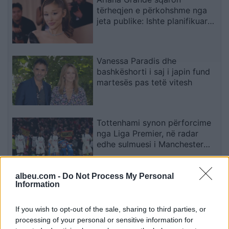
tërheqjen e përkohshme nga
jeta publike: Ishte planifikuar
prej kohësh, jo një vendim
impulsiv
Vanessa Paradis dhe
bashkëshorti i saj i japin fund
martesës pas tetë vitesh
Tottenhami synon përforcime
nga Liga Premier, në radar
edhe sulmuesi i Manchester
Cityt
albeu.com -
Do Not Process My Personal
Dy mijë vjet mësime dhe ende
Information
nuk kemi mësuar!
If you wish to opt-out of the sale, sharing to third parties, or
processing of your personal or sensitive information for