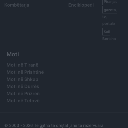
Piranjat
Kombëtarja
Enciklopedi
gazeta,
tv,
portale
Sali
Berisha
Moti
Moti në Tiranë
Moti në Prishtinë
Moti në Shkup
Moti në Durrës
Moti në Prizren
Moti në Tetovë
© 2003 -
2026 Të gjitha të drejtat janë të rezervuara!