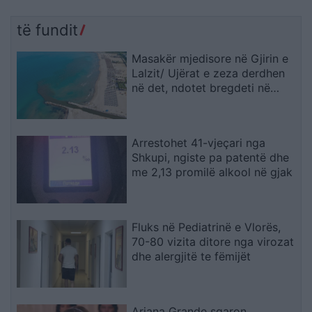
të fundit
Masakër mjedisore në Gjirin e
Lalzit/ Ujërat e zeza derdhen
në det, ndotet bregdeti në
kulmin e sezonit
Arrestohet 41-vjeçari nga
Shkupi, ngiste pa patentë dhe
me 2,13 promilë alkool në gjak
Fluks në Pediatrinë e Vlorës,
70-80 vizita ditore nga virozat
dhe alergjitë te fëmijët
Ariana Grande sqaron