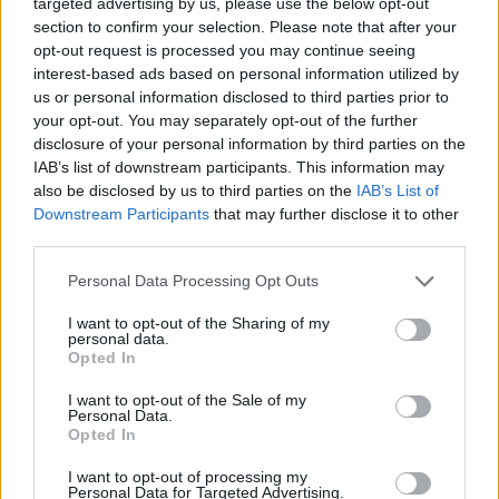
targeted advertising by us, please use the below opt-out
section to confirm your selection. Please note that after your
opt-out request is processed you may continue seeing
interest-based ads based on personal information utilized by
us or personal information disclosed to third parties prior to
your opt-out. You may separately opt-out of the further
disclosure of your personal information by third parties on the
IAB’s list of downstream participants. This information may
also be disclosed by us to third parties on the
IAB’s List of
Downstream Participants
that may further disclose it to other
third parties.
Personal Data Processing Opt Outs
I want to opt-out of the Sharing of my
personal data.
Opted In
I want to opt-out of the Sale of my
Personal Data.
Opted In
Esim for Global
|
Esim for Europe
|
Esim for Caribbean
|
Esim for USA
|
Esim for Italy
|
Esim for Spain
|
Esim
I want to opt-out of processing my
Personal Data for Targeted Advertising.
for Turkey
|
Esim for Germany
|
Esim for Greece
|
Esim